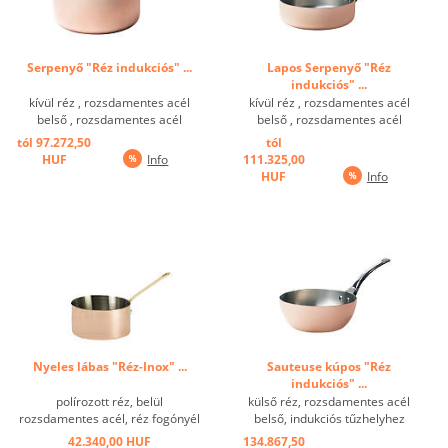
Serpenyő "Réz indukciós" ...
Lapos Serpenyő "Réz
indukciós" ...
kívül réz , rozsdamentes acél
kívül réz , rozsdamentes acél
belső , rozsdamentes acél
belső , rozsdamentes acél
fogantyú, mágneses alj ...
fogantyú ...
tól 97.272,50
tól
HUF
Info
111.325,00
HUF
Info
Nyeles lábas "Réz-Inox" ...
Sauteuse kúpos "Réz
indukciós" ...
polírozott réz, belül
külső réz, rozsdamentes acél
rozsdamentes acél, réz fogónyél
belső, indukciós tűzhelyhez
...
használható ...
42.340,00 HUF
134.867,50