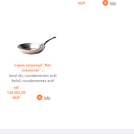
HUF
Info
Lapos serpenyő "Réz
indukciós" ...
kívül réz, rozsdamentes acél
belső, rozsdamentes acél
fogantyú, indukciós főzőlaphoz
tól
is. ...
134.502,50
HUF
Info