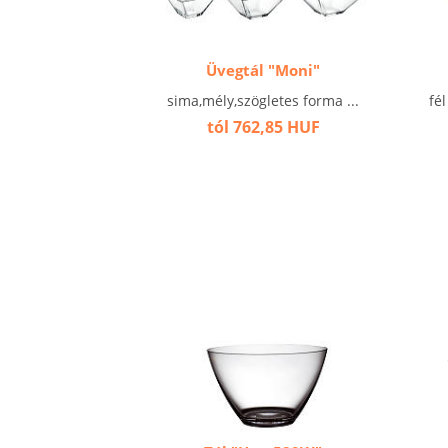
Üvegtál "Moni"
sima,mély,szögletes forma ...
fé
tól 762,85 HUF