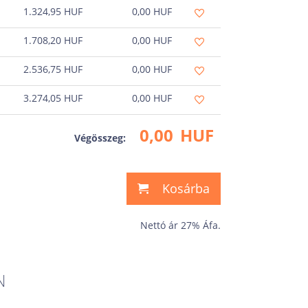
1.324,95
HUF
0,00
HUF
1.708,20
HUF
0,00
HUF
2.536,75
HUF
0,00
HUF
3.274,05
HUF
0,00
HUF
0,00
HUF
Végösszeg:
Kosárba
Nettó ár 27% Áfa.
N