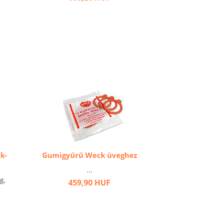
k-
Gumigyűrű Weck üveghez
...
g,
459,90 HUF