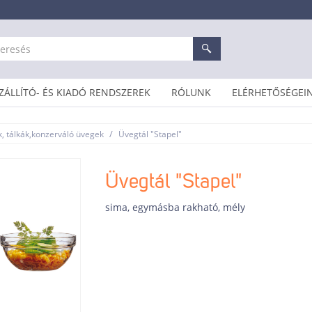
ZÁLLÍTÓ- ÉS KIADÓ RENDSZEREK
RÓLUNK
ELÉRHETŐSÉGEI
/
k, tálkák,konzerváló üvegek
Üvegtál "Stapel"
Üvegtál "Stapel"
sima, egymásba rakható, mély