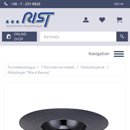
+36 - 1 - 231-0826
HU
ONLINE-
SHOP
Navigation
Toggle
navigation
/
/
/
Termékkatalógus
7 Porcelán termékek
Tálak/tányérok
Mélytányér "Black Beauty"