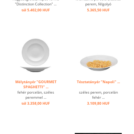
"Distinction Collection" ...
perem, félgolyó
bemélyedéssel ...
tól 5.402,00 HUF
5.365,50 HUF
Mélytányér "GOURMET
Tésztatányér "Napoli" ...
SPAGHETTI" ...
fehér porcelán, széles
széles perem, porcelán
peremmel ...
fehér ...
tól 3.358,00 HUF
3.109,80 HUF