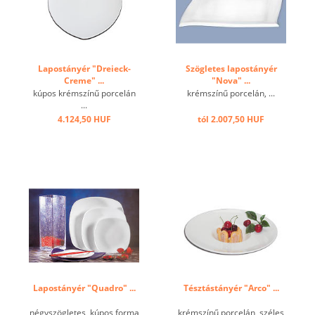
Lapostányér "Dreieck-
Szögletes lapostányér
Creme" ...
"Nova" ...
kúpos krémszínű porcelán
krémszínű porcelán, ...
...
4.124,50 HUF
tól 2.007,50 HUF
Lapostányér "Quadro" ...
Tésztástányér "Arco" ...
négyszögletes, kúpos forma
krémszínű porcelán, széles