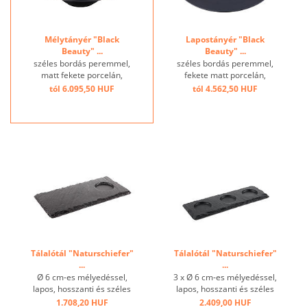
Mélytányér "Black
Lapostányér "Black
Beauty" ...
Beauty" ...
széles bordás peremmel,
széles bordás peremmel,
matt fekete porcelán,
fekete matt porcelán,
mázas belső rész ...
üvegezett tükör ...
tól 6.095,50 HUF
tól 4.562,50 HUF
Tálalótál "Naturschiefer"
Tálalótál "Naturschiefer"
...
...
Ø 6 cm-es mélyedéssel,
3 x Ø 6 cm-es mélyedéssel,
lapos, hosszanti és széles
lapos, hosszanti és széles
oldalakkal ...
oldalakkal ...
1.708,20 HUF
2.409,00 HUF