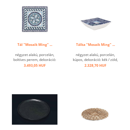
Tál "Mosaik Ming" ...
Tálka "Mosaik Ming" ...
négyzet alakú, porcelán,
négyzet alakú, porcelán,
boltíves perem, dekoráció:
kúpos, dekoráció: kék / zöld,
kék / zöld, lapos mozaik
lapos mozaik mintás ...
3.493,05 HUF
2.328,70 HUF
mintás ...