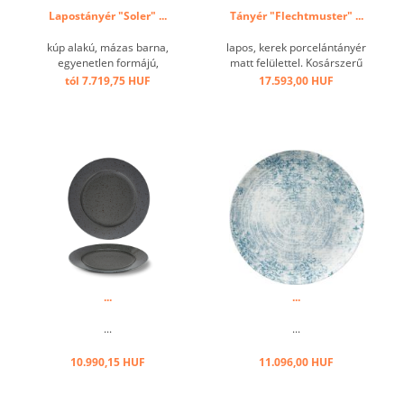
Lapostányér "Soler" ...
Tányér "Flechtmuster" ...
kúp alakú, mázas barna,
lapos, kerek porcelántányér
egyenetlen formájú,
matt felülettel. Kosárszerű
szállodai kerámia ...
textúrája a klasszikus
tól 7.719,75 HUF
17.593,00 HUF
kenyérdobozokra
emlékeztet bennünket, hogy
friss, tenger gyümölcseiből
készült ételeket mutassunk
be. ...
...
...
...
...
10.990,15 HUF
11.096,00 HUF