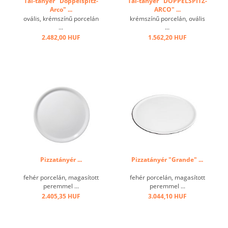
Tál-tányér "Doppelspitz-
Tál-tányér "DOPPELSPITZ-
Arco" ...
ARCO" ...
ovális, krémszínű porcelán
krémszínű porcelán, ovális
...
...
2.482,00 HUF
1.562,20 HUF
Pizzatányér ...
Pizzatányér "Grande" ...
fehér porcelán, magasított
fehér porcelán, magasított
peremmel ...
peremmel ...
2.405,35 HUF
3.044,10 HUF