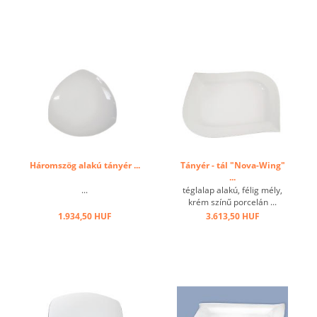
Háromszög alakú tányér ...
Tányér - tál "Nova-Wing"
...
...
téglalap alakú, félig mély,
krém színű porcelán ...
1.934,50 HUF
3.613,50 HUF