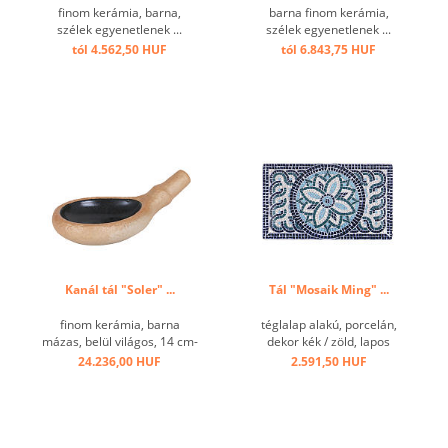
finom kerámia, barna,
barna finom kerámia,
szélek egyenetlenek ...
szélek egyenetlenek ...
tól 4.562,50 HUF
tól 6.843,75 HUF
Kanál tál "Soler" ...
Tál "Mosaik Ming" ...
finom kerámia, barna
téglalap alakú, porcelán,
mázas, belül világos, 14 cm-
dekor kék / zöld, lapos
es fogantyúval ...
mozaik mintázattal ...
24.236,00 HUF
2.591,50 HUF