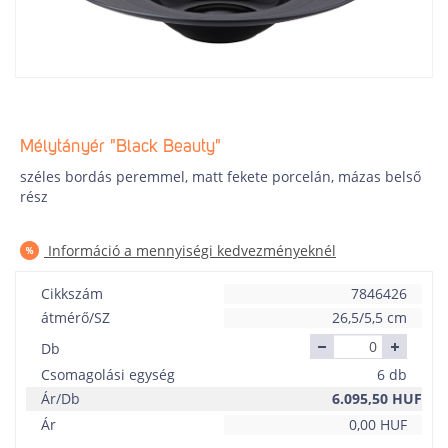
Mélytányér "Black Beauty"
széles bordás peremmel, matt fekete porcelán, mázas belső
rész
Információ a mennyiségi kedvezményeknél
Cikkszám
7846426
átmérő/SZ
26,5/5,5 cm
Db
Csomagolási egység
6 db
Ár/Db
6.095,50
HUF
Ár
0,00
HUF