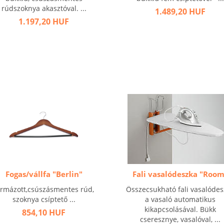
rúdszoknya akasztóval. ...
1.489,20 HUF
1.197,20 HUF
Fogas/vállfa "Berlin"
Fali vasalódeszka "Room
ormázott,csúszásmentes rúd,
Összecsukható fali vasalódes
szoknya csíptető ...
a vasaló automatikus
kikapcsolásával. Bükk
854,10 HUF
cseresznye, vasalóval, ...