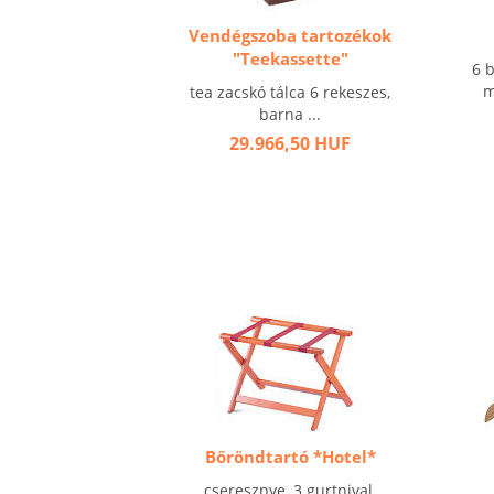
Vendégszoba tartozékok
"Teekassette"
6 
m
tea zacskó tálca 6 rekeszes,
barna ...
29.966,50 HUF
Bőröndtartó *Hotel*
cseresznye, 3 gurtnival,