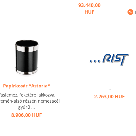
93.440,00
HUF
Papírkosár *Astoria*
...
Vaslemez, feketére lakkozva,
2.263,00 HUF
remén-alsó részén nemesacél
gyűrű ...
8.906,00 HUF