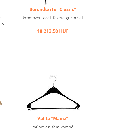
Bőröndtartó "Classic"
e
krómozott acél, fekete gurtnival
m-s
...
18.213,50 HUF
Vállfa "Mainz"
műanyag, fém kampó