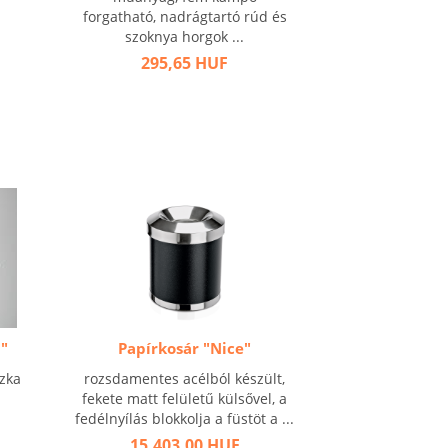
forgatható, nadrágtartó rúd és
szoknya horgok ...
295,65 HUF
"
Papírkosár "Nice"
zka
rozsdamentes acélból készült,
fekete matt felületű külsővel, a
fedélnyílás blokkolja a füstöt a ...
15.403,00 HUF