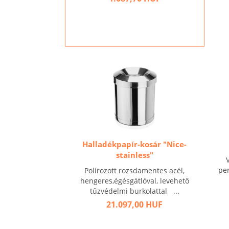
Halladékpapír-kosár "Nice-
stainless"
pe
Polírozott rozsdamentes acél,
hengeres,égésgátlóval, levehető
tűzvédelmi burkolattal ...
21.097,00 HUF