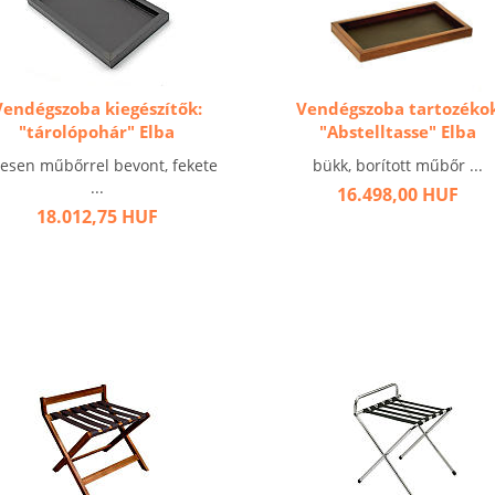
Vendégszoba kiegészítők:
Vendégszoba tartozéko
"tárolópohár" Elba
"Abstelltasse" Elba
jesen műbőrrel bevont, fekete
bükk, borított műbőr ...
...
16.498,00 HUF
18.012,75 HUF