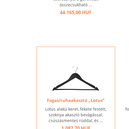
összecsukható ...
44.165,00 HUF
Fogas/ruhaakasztó „Lotus”
Lotus alakú keret, fekete festett,
f
szoknya akasztó bevágással,
csúszásmentes rúddal, és ...
1.087,70 HUF