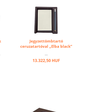
k
Jegyzettömbtartó
ceruzatartóval „Elba black”
.
...
13.322,50 HUF