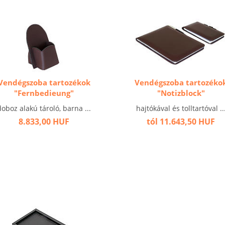
Vendégszoba tartozékok
Vendégszoba tartozéko
"Fernbedieung"
"Notizblock"
doboz alakú tároló, barna ...
hajtókával és tolltartóval ..
8.833,00 HUF
tól 11.643,50 HUF