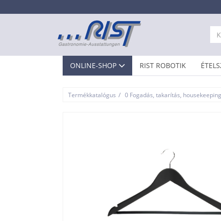
ONLINE-SHOP
RIST ROBOTIK
ÉTELS
/
Termékkatalógus
0 Fogadás, takarítás, housekeepin