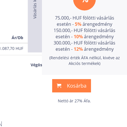
75.000,- HUF fölötti vásárlás
esetén -
5%
árengedmény
150.000,- HUF fölötti vásárlás
esetén -
10%
árengedmény
Ár/Db
Ár
300.000,- HUF fölötti vásárlás
1.087,70
HUF
0,00
HUF
esetén -
12%
árengedmény
(Rendelési érték ÁFA nélkül, kivéve az
0,00
HUF
Akciós termékek)
Végösszeg:
Kosárba
Nettó ár 27% Áfa.
N