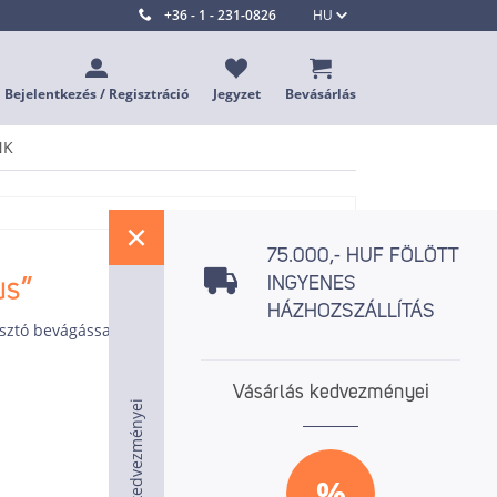
+36 - 1 - 231-0826
HU
Bejelentkezés / Regisztráció
Jegyzet
Bevásárlás
NK
%
75.000,- HUF FÖLÖTT
us”
INGYENES
HÁZHOZSZÁLLÍTÁS
kasztó bevágással, csúszásmentes rúddal, és
Vásárlás kedvezményei
Vásárlás kedvezményei
Vásárlás kedvezményei
%