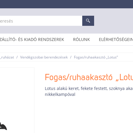
ZÁLLÍTÓ- ÉS KIADÓ RENDSZEREK
RÓLUNK
ELÉRHETŐSÉGEI
/
/
g,ruházat
Vendégszobai berendezések
Fogas/ruhaakasztó „Lotus”
Fogas/ruhaakasztó „Lot
Lotus alakú keret, fekete festett, szoknya a
nikkelkampóval