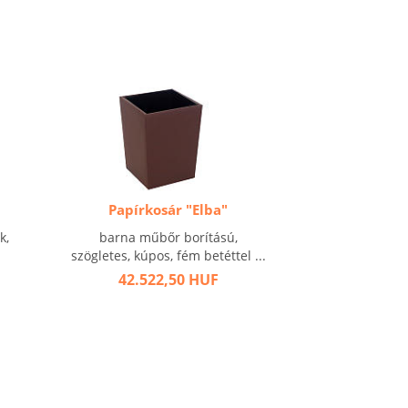
Papírkosár "Elba"
k,
barna műbőr borítású,
szögletes, kúpos, fém betéttel ...
42.522,50 HUF