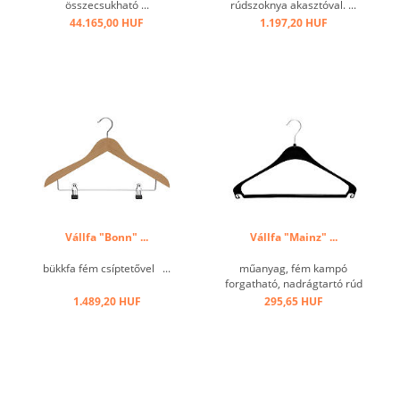
összecsukható ...
rúdszoknya akasztóval. ...
44.165,00 HUF
1.197,20 HUF
Vállfa "Bonn" ...
Vállfa "Mainz" ...
bükkfa fém csíptetővel ...
műanyag, fém kampó
forgatható, nadrágtartó rúd
és szoknya horgok ...
1.489,20 HUF
295,65 HUF