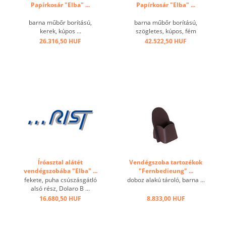
Papírkosár "Elba" ...
Papírkosár "Elba" ...
barna műbőr borítású,
barna műbőr borítású,
kerek, kúpos ...
szögletes, kúpos, fém
betéttel ...
26.316,50 HUF
42.522,50 HUF
Íróasztal alátét
Vendégszoba tartozékok
vendégszobába "Elba" ...
"Fernbedieung" ...
fekete, puha csúszásgátló
doboz alakú tároló, barna ...
alsó rész, Dolaro B ...
16.680,50 HUF
8.833,00 HUF