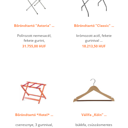
Bőröndtartó "Astoria" ...
Bőröndtartó "Classic" ...
Polírozott nemesacél,
krómozott acél, fekete
fekete gurtni,
gurtnival ...
összecsukható, 10 cm-s
31.755,00 HUF
18.213,50 HUF
falvédővel ...
Bőröndtartó *Hotel* ...
Vállfa „Köln” ...
cseresznye, 3 gurtnival,
bükkfa, csúszásmentes