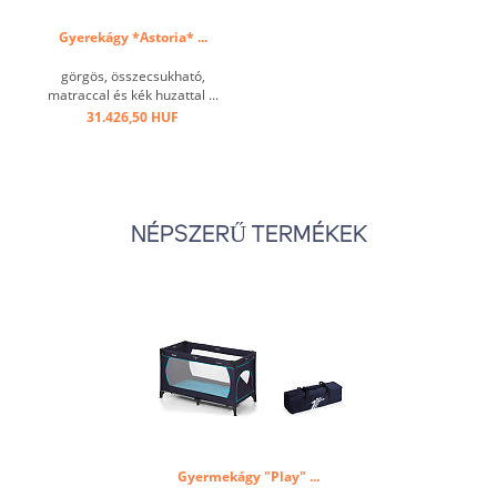
Gyerekágy *Astoria* ...
görgös, összecsukható,
matraccal és kék huzattal ...
31.426,50 HUF
NÉPSZERŰ TERMÉKEK
Gyermekágy "Play" ...