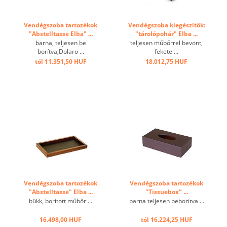
Vendégszoba tartozékok
Vendégszoba kiegészítők:
"Abstelltasse Elba" ...
"tárolópohár" Elba ...
barna, teljesen be
teljesen műbőrrel bevont,
borítva,Dolaro ...
fekete ...
tól 11.351,50 HUF
18.012,75 HUF
Vendégszoba tartozékok
Vendégszoba tartozékok
"Abstelltasse" Elba ...
"Tissuebox" ...
bükk, borított műbőr ...
barna teljesen beborítva ...
16.498,00 HUF
tól 16.224,25 HUF