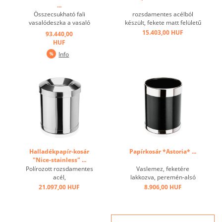
...
Összecsukható fali
rozsdamentes acélból
vasalódeszka a vasaló
készült, fekete matt felületű
automatikus
külsővel, a fedélnyílás
15.403,00 HUF
93.440,00
kikapcsolásával. Bükk
blokkolja a füstöt a belső
HUF
cseresznye, vasalóval,
térben, így a keletkező tűz
Info
védőhuzattal ...
elfojtódik ...
Halladékpapír-kosár
Papírkosár *Astoria* ...
"Nice-stainless" ...
Polírozott rozsdamentes
Vaslemez, feketére
acél,
lakkozva, peremén-alsó
hengeres,égésgátlóval,
részén nemesacél gyűrű ...
21.097,00 HUF
8.906,00 HUF
levehető tűzvédelmi
burkolattal ...