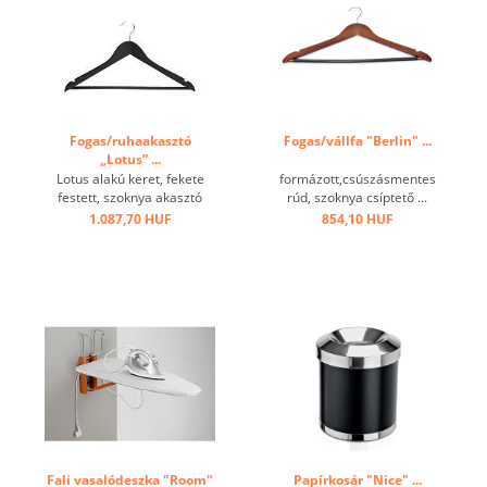
Fogas/ruhaakasztó
Fogas/vállfa "Berlin" ...
„Lotus” ...
Lotus alakú keret, fekete
formázott,csúszásmentes
festett, szoknya akasztó
rúd, szoknya csíptető ...
bevágással, csúszásmentes
1.087,70 HUF
854,10 HUF
rúddal, és nikkelkampóval ...
Fali vasalódeszka "Room"
Papírkosár "Nice" ...