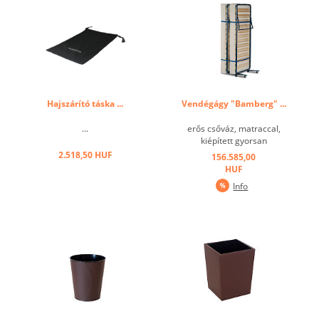
Hajszárító táska ...
Vendégágy "Bamberg" ...
...
erős csőváz, matraccal,
kiépített gyorsan
összecsukható
2.518,50 HUF
156.585,00
mechanizmus, egyszerű
HUF
szállítása a kerekeken, kis
Info
helyigény függőleges
tárolás ...