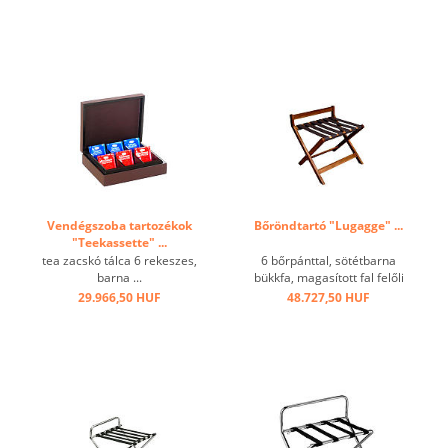
Vendégszoba tartozékok
Bőröndtartó "Lugagge" ...
"Teekassette" ...
tea zacskó tálca 6 rekeszes,
6 bőrpánttal, sötétbarna
barna ...
bükkfa, magasított fal felőli
résszel ...
29.966,50 HUF
48.727,50 HUF