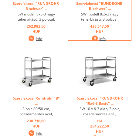
Szervízkocsi "RUNDROHR-
Szervízkocsi "RUNDROHR-
B-schwer" ...
B-schwer" ...
SW modell 8x5-3 nagy
SW modell 8x5-3 nagy
teherbírású, 3 polccal.
teherbírású, 3 polccal.
Rozsdamentes acél,
Rozsdamentes acél,
262.982,50
438.547,50
hegesztett polcok, polcok
hegesztett polcok, polcok
HUF
HUF
méretei: 3 polc 80/50 cm,
mérete: 3 polc 80/50 cm,
Info
Info
polconkénti max terhelés:
polconkénti max. terhelés:
80 kg, teherbírás: 200 kg, 4
80 kg, teherbírás: 200 kg, 4
műanyag forgó görgő,
műanyag forgó görgő átm.
átmérő 12,5 cm, ebből 2
12,5 cm, ebből 2 fékes, ...
fékes ...
Szervízkocsi Rundrohr "B"
Szervízkocsi "RUNDROHR
...
10x6-3 Basic" ...
3 polc 80/50 cm,
SW 10 x 6-3 alap, 3 polc,
rozsdamentes acél,
rozsdamentes acél,
hegesztett, 4 x 12,5 cm
hegesztett, 4 x 12,5 cm
238.710,00
tól
átmérőjű, levegővel felfújt
átmérőjű forgatható
HUF
254.222,50
kerék, ebből 2 fékezhető,
görgővel, 2 fékezhető,
HUF
Info
maximális terhelhetőség:
maximális terhelés: 80 kg