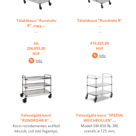
Tálalókocsi "Rundrohr
Tálalókocsi "Rundrohr R"
R"_copy ...
...
...
...
tól
410.625,00
206.955,00
HUF
HUF
Info
Info
Felszolgáló kocsi
Felszolgáló kocsi "SPEZIAL
"RUNDROHR R" ...
WEICHROLLEN" ...
Kocsi rozsdamentes acélból
Modell SW-850 RL-3M,
készült, cső toló fogantyú,
szerelt, ø 125 mm,