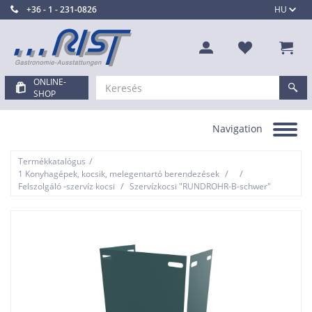
+36 - 1 - 231-0826
HU
ONLINE-
SHOP
Navigation
Toggle
navigation
/
Termékkatalógus
/
/
1 Konyhagépek, kocsik, melegentartó berendezések
/
Felszolgáló -szervíz kocsi
Szervízkocsi "RUNDROHR-B-schwer"