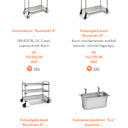
Szervízkocsi "Rundrohr R"
Felszolgáló kocsi
...
"Rundrohr R" ...
SW-850 RL-2V, 2 polc,
Kocsi rozsdamentes acélból
Lapraszerelt. Kocsi
készült, cső toló fogantyú,
rozsdamentes acélból
mélyhúzott polcok
tól
tól
készült, cső toló fogantyú,
peremmel, hang-eltompul,
133.042,50
212.795,00
mélyhúzott polcok
csavarozott, max.Polc
HUF
HUF
peremmel, hang-
felületi terhelés 80 kg.
Info
Info
csilapítóval, csavarozott,
Rozsdamentes kerekek a
max. felületi terhelés polc
DIN 18867, 1. rész
80 kg. Horganyzott görgő
Kerékátmérő 125
berendezés, kerék ...
mm.Minden polc sakon ...
Felszolgáló kocsi
Szemetes konténer "Eco"
"Rundrohr R" ...
kocsihoz ...