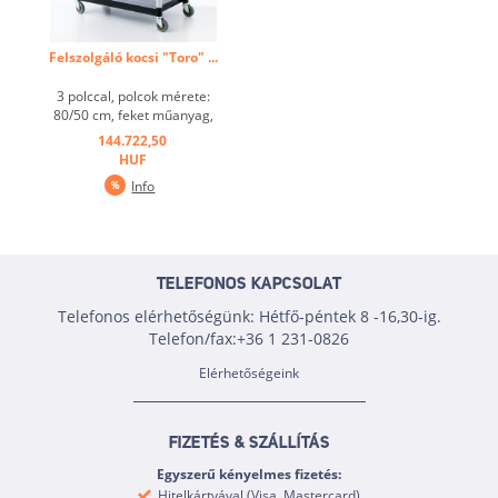
Felszolgáló kocsi "Toro" ...
3 polccal, polcok mérete:
80/50 cm, feket műanyag,
stabil, csendes, könnyen
144.722,50
kezelhető, lekerekített
HUF
oldalsó fogantyúk,
Info
összterhelés: 150 kg,
kerekek Ø 10 cm ...
TELEFONOS KAPCSOLAT
Telefonos elérhetőségünk: Hétfő-péntek 8 -16,30-ig.
Telefon/fax:+36 1 231-0826
Elérhetőségeink
FIZETÉS & SZÁLLÍTÁS
Egyszerű kényelmes fizetés:
Hitelkártyával (Visa, Mastercard)