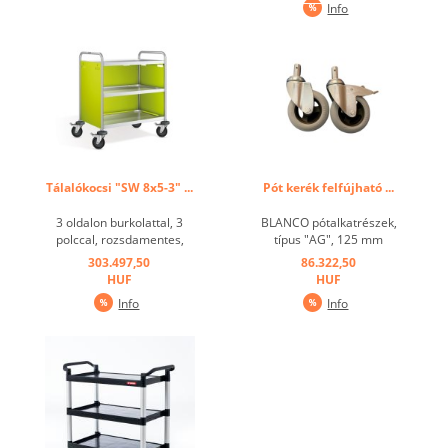
Info
80 kg
per polclap,
polconként,sarokgörgők
ütésvédelemmel ...
ütésvédelemként ...
Tálalókocsi "SW 8x5-3" ...
Pót kerék felfújható ...
3 oldalon burkolattal, 3
BLANCO pótalkatrészek,
polccal, rozsdamentes,
típus "AG", 125 mm
kerek cső, hegesztett,
átmérőjű, 4 darab szett ...
303.497,50
86.322,50
maximális teherbírás:
HUF
HUF
polconként 80 kg, 4 db 12,5
Info
Info
cm-es forgó görgővel, ebből
2 fékes. Horganyzott görgős
berendezés,
ütésvédelemként
terelőgörgők. ...