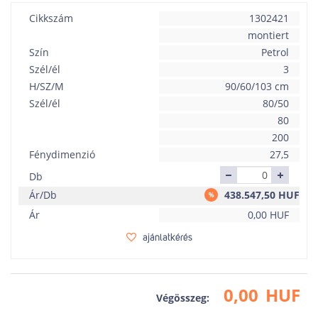
Cikkszám
1302421
montiert
Szín
Petrol
Szél/él
3
H/SZ/M
90/60/103 cm
Szél/él
80/50
80
200
Fénydimenzió
27,5
Db
Ár/Db
438.547,50
HUF
Ár
0,00
HUF
ajánlatkérés
0,00
HUF
Végösszeg: