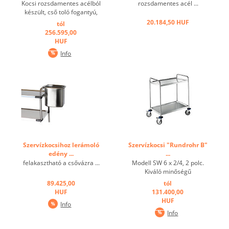
Kocsi rozsdamentes acélból
rozsdamentes acél ...
készült, cső toló fogantyú,
mélyhúzott polcok
20.184,50 HUF
tól
peremmel, hang-eltompul,
256.595,00
csavarozott, max. Polc
HUF
felületi terhelés 80 kg.
Info
Rozsdamentes kerekek a
DIN 18867, 1. rész
Kerékátmérő 125 mm.
Minden polcon ...
Szervízkocsihoz lerámoló
Szervízkocsi "Rundrohr B"
edény ...
...
felakasztható a csővázra ...
Modell SW 6 x 2/4, 2 polc.
Kiváló minőségű
rozsdamentes acélból
89.425,00
tól
készült. tökéletes
HUF
131.400,00
kombinációja hegesztett
HUF
Info
varratoknak mely
Info
stabilizálja csővázat és a
polcokat. Peremes