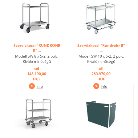
szegélyekkel és egy nagy,
mélyhúzott profilél ...
Szervízkocsi "RUNDROHR
Szervízkocsi "Rundrohr B"
B" ...
...
Modell SW 8 x 5-2, 2 polc.
Modell SW 10 x 6-2, 2 polc.
Kiváló minőségű
Kiváló minőségű
rozsdamentes acélból
rozsdamentes acélból
tól
tól
készült. tökéletes
készült. tökéletes
148.190,00
283.970,00
kombinációja hegesztett
kombinációja hegesztett
HUF
HUF
varratoknak mely
varratoknak mely
Info
Info
stabilizálja csővázat és a
stabilizálja csővázat és a
polcokat. Peremes
polcokat. Peremes
szegélyekkel és egy nagy,
szegélyekkel és egy nagy,
mélyhúzott profilél ...
mélyhúzott profilél ...