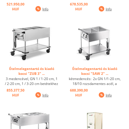
tárolóhoz, kád: 75/56/40 cm, 2 "
GN 1/1-200 mélységű
521.950,00
678.535,00
leeresztőcsap szűrővel, 2 bolygó,
ételtárolókhoz- medencénként
HUF
Info
HUF
Info
2 fékezhető kerékkel, GN
leeresztőcsappal- szigetelt
edények nélkül ...
medencék- +30°C - +110°C-ig
beállítható termosztát- 2.5 m-
es,rögzítődugasszal ...
Ételmelegentartó és kiadó
Ételmelegentartó és kiadó
kocsi "ZUB 3" ...
kocsi "SAW 2" ...
3 medencével, GN 1 / 1-20 cm, 1
kétmedencés: 2x GN 1/1-20 cm,
/ 2-20 cm, 1 / 3-20 cm betétekhez
18/10 rozsdamentes acél, a
és hasonló rozsdamentes acél
medencék külön is fűthetőek, ill.
855.377,50
688.390,00
kocsihoz, minden medencénél
szabályozhatóak +30°C-tól
HUF
Info
HUF
Info
egy kifolyó, szigetelt melegítő
+95°C-ig, lezárható
medencék, termosztát
leeresztőcsap, 4 műanyag kerék,
fokozatmentesen állítható + 30 °
ø 125 mm ...
C +110 °C-ig, ...