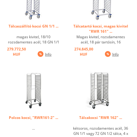
Tálcaszállító kocsi GN 1/1 ...
Tálcatartó kocsi, magas kivitel
"RWR 161" ...
magas kivitel, 18/10
Magas kivitel, rozsdamentes
rozsdamentes acél, 18 GN 1/1
acél, 18 pár tartósín, 16
vagy 36 GN 1/2 tálcához, 4
becsúsztatható sín, 18 GN 2/1
279.772,50
274.845,00
műanyag forgó görgő Ø 125 mm,
vagy 36 GN 1/1, horganyzott
HUF
Info
HUF
Info
ebből 2 fékes ...
kerekek, 4 forgatható görgő,
ebből 2 fékezhető ...
Polcos kocsi, "RWR161-2" ...
Tálcakocsi "RWR 162" ...
...
kétsoros, rozsdamentes acél, 36
GN 1/1 vagy 72 GN 1/2 tálca, 4 x