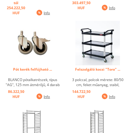
x 12,5 cm átmérőjű forgatható
hegesztett, maximális
tól
303.497,50
görgővel, 2 fékezhető, maximális
teherbírás: polconként 80 kg, 4
254.222,50
HUF
Info
terhelés: 80 kg per polclap,
db 12,5 cm-es forgó görgővel,
HUF
Info
ütésvédelemmel ...
ebből 2 fékes. Horganyzott
görgős berendezés,
ütésvédelemként terelőgörgők.
...
Pót kerék felfújható ...
Felszolgáló kocsi "Toro" ...
BLANCO pótalkatrészek, típus
3 polccal, polcok mérete: 80/50
"AG", 125 mm átmérőjű, 4 darab
cm, feket műanyag, stabil,
szett ...
csendes, könnyen kezelhető,
86.322,50
144.722,50
lekerekített oldalsó fogantyúk,
HUF
Info
HUF
Info
összterhelés: 150 kg, kerekek Ø
10 cm ...