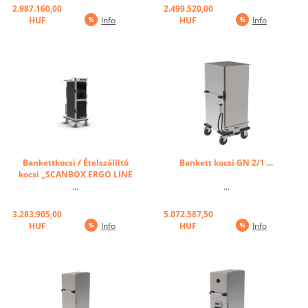
nagy kapacitást és kis méretben
és tárolásához. Digitális kijelzőn
2.987.160,00
2.499.520,00
van elhelyezve. Az aktív hűtésű
keresztül a hőmérséklet + 3 ° C-
HUF
Info
HUF
Info
fülke és a fűtött szekrény az
ra állítható. Amint elérte az előre
optimális hőmérsékleten tartja a
beállított hőmérsékletet, egy
legkülönbözőbb ételeket. A ...
lámpa ...
Bankettkocsi / Ételszállító
Bankett kocsi GN 2/1 ...
kocsi „SCANBOX ERGO LINE
COMBO II” ...
...
...
3.283.905,00
5.072.587,50
HUF
Info
HUF
Info