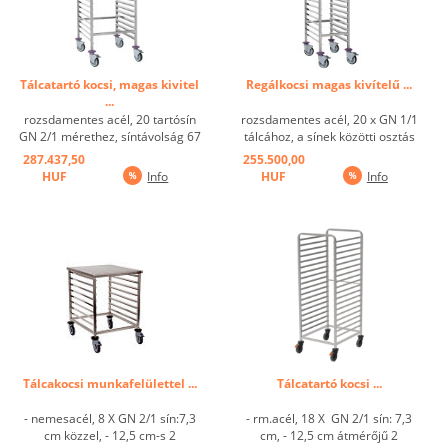
Tálcatartó kocsi, magas kivitel
Regálkocsi magas kivítelű ...
...
rozsdamentes acél, 20 tartósín
rozsdamentes acél, 20 x GN 1/1
GN 2/1 mérethez, síntávolság 67
tálcához, a sínek közötti osztás
mm ...
67 mm. ...
287.437,50
255.500,00
HUF
Info
HUF
Info
Tálcakocsi munkafelülettel ...
Tálcatartó kocsi ...
- nemesacél, 8 X GN 2/1 sín:7,3
- rm.acél, 18 X GN 2/1 sín: 7,3
cm közzel, - 12,5 cm-s 2
cm, - 12,5 cm átmérőjű 2