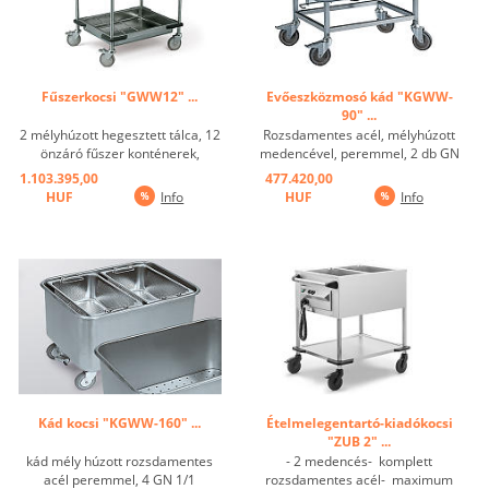
Fűszerkocsi "GWW12" ...
Evőeszközmosó kád "KGWW-
90" ...
2 mélyhúzott hegesztett tálca, 12
Rozsdamentes acél, mélyhúzott
önzáró fűszer konténerek,
medencével, peremmel, 2 db GN
átlátszó műanyag fedéllel, 8 X
1/1 tartályhoz alkalmas,
1.103.395,00
477.420,00
120 x 120 mm-s keret osztás, 4
medence: 75/56/23 cm, karos
HUF
Info
HUF
Info
sarok lökhárítók. rozsdamentes
leeresztő szelep szitával, 2", 2
kerekek. ...
forgó görgő, 2 forgó görgő
fékekkel, az ábra szerint , de GN
betétek nélkül ...
Kád kocsi "KGWW-160" ...
Ételmelegentartó-kiadókocsi
"ZUB 2" ...
kád mély húzott rozsdamentes
- 2 medencés- komplett
acél peremmel, 4 GN 1/1
rozsdamentes acél- maximum