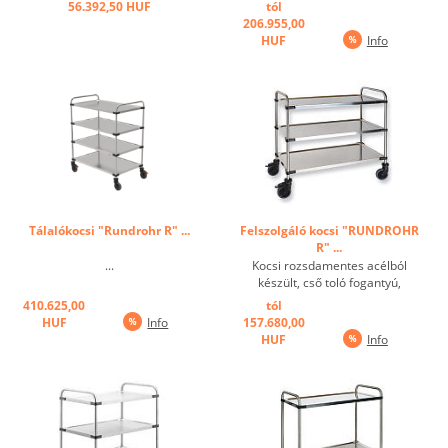
56.392,50 HUF
tól
206.955,00
HUF
Info
Tálalókocsi "Rundrohr R" ...
Felszolgáló kocsi "RUNDROHR
R" ...
...
Kocsi rozsdamentes acélból
készült, cső toló fogantyú,
mélyhúzott polcok peremmel,
410.625,00
tól
hang-eltompultak, csavarozott,
HUF
Info
157.680,00
max. Felületi polc terhelés 80 kg.
HUF
Info
Rozsdamentes kerekek a DIN
18867, 1. rész Kerékátmérő 125
mm. Minden polcon ...