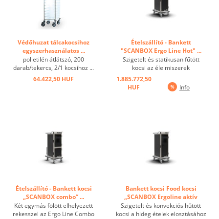
Védőhuzat tálcakocsihoz
Ételszállító - Bankett
egyszerhasználatos ...
"SCANBOX Ergo Line Hot" ...
polietilén átlátszó, 200
Szigetelt és statikusan fűtött
darab/tekercs, 2/1 kocsihoz ...
kocsi az élelmiszerek
elosztásához és tárolásához. A
64.422,50 HUF
1.885.772,50
hőmérséklet fokozatmentes
HUF
Info
beállítása +90 ° C-ig digitális
kijelzőn keresztül, amelyen az
előválasztott hőmérséklet
elérésekor egy ...
Ételszállító - Bankett kocsi
Bankett kocsi Food kocsi
„SCANBOX combo” ...
„SCANBOX Ergoline aktív
hűtés ...
Két egymás fölött elhelyezett
Szigetelt és konvekciós hűtött
rekesszel az Ergo Line Combo
kocsi a hideg ételek elosztásához