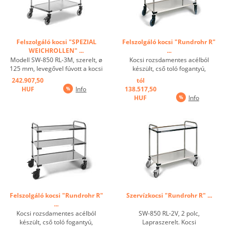
Felszolgáló kocsi "SPEZIAL
Felszolgáló kocsi "Rundrohr R"
WEICHROLLEN" ...
...
Modell SW-850 RL-3M, szerelt, ø
Kocsi rozsdamentes acélból
125 mm, levegővel fúvott a kocsi
készült, cső toló fogantyú,
simábban futása miatt, kocsi
mélyhúzott polcok peremmel,
242.907,50
tól
rozsdamentes acélból készült,
hang-eltompul, csavarozott, max.
HUF
Info
138.517,50
cső toló fogantyú, mélyhúzott
Polc felületi terhelés 80 kg.
HUF
Info
polcok peremmel, hang-
Rozsdamentes kerekek a DIN
eltompultak, csavarozott,
18867, 1. rész Kerékátmérő 125
max.Polcok felületi ...
mm. Minden polcon ...
Felszolgáló kocsi "Rundrohr R"
Szervízkocsi "Rundrohr R" ...
...
Kocsi rozsdamentes acélból
SW-850 RL-2V, 2 polc,
készült, cső toló fogantyú,
Lapraszerelt. Kocsi