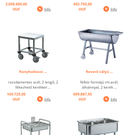
2.058.600,00
492.750,00
HUF
Info
HUF
Info
Konyhaikocsi ...
Keverő vályú ...
rozsdamentes acél, 2 lengő, 2
félkör formájú rm.acél,
fékezhető kerékkel ...
állvánnyal, 2 kerék ...
169.725,00
699.887,50
HUF
Info
HUF
Info