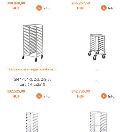
fékezhető, 2 bolygókerékkel ...
fékezhető, 2 bolygókerékkel +
348.940,00
266.267,50
ütközésgátlóval ...
HUF
Info
HUF
Info
Tálcakocsi magas kivitelű ...
...
GN 1/1, 1/3, 2/3, 2/8-as
...
tárolókhoz2x18
sínosztássalSínek közötti osztás:
432.525,00
342.735,00
7,3 cm 2 bolygó 2 fékezhető
HUF
Info
HUF
Info
kerékkel, kerék átmérő: 12,5 cm
...