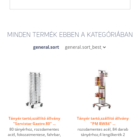
MINDEN TERMÉK EBBEN A KATEGÓRIÁBAN
general.sort
Tányér tartó,szállító állvány
Tányér tartó,szállító állvány
"Servistar Gastro 80" ...
"PM BW84" ...
80 tányérhoz, rozsdamentes
rozsdamentes acél, 84 darab
acél, fokozatmentese, fahrbar,
tányérhoz,4 lengőkerék 2
verzinkte Rollen, 4 Lenkrollen,
fékezhető. ...