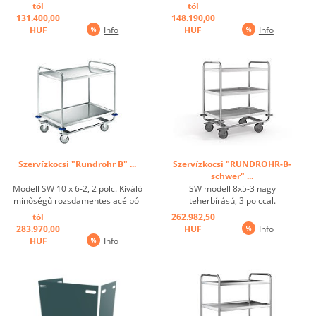
készült. tökéletes kombinációja
készült. tökéletes kombinációja
tól
tól
hegesztett varratoknak mely
hegesztett varratoknak mely
131.400,00
148.190,00
stabilizálja csővázat és a
stabilizálja csővázat és a
HUF
Info
HUF
Info
polcokat. Peremes szegélyekkel
polcokat. Peremes szegélyekkel
és egy nagy, mélyhúzott profilél
és egy nagy, mélyhúzott profilél
...
...
Szervízkocsi "Rundrohr B" ...
Szervízkocsi "RUNDROHR-B-
schwer" ...
Modell SW 10 x 6-2, 2 polc. Kiváló
SW modell 8x5-3 nagy
minőségű rozsdamentes acélból
teherbírású, 3 polccal.
készült. tökéletes kombinációja
Rozsdamentes acél, hegesztett
tól
262.982,50
hegesztett varratoknak mely
polcok, polcok méretei: 3 polc
283.970,00
HUF
Info
stabilizálja csővázat és a
80/50 cm, polconkénti max
HUF
Info
polcokat. Peremes szegélyekkel
terhelés: 80 kg, teherbírás: 200
és egy nagy, mélyhúzott profilél
kg, 4 műanyag forgó görgő,
...
átmérő 12,5 cm, ebből 2 fékes ...