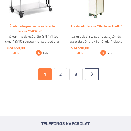
Ételmelegentartó és kiadó
Többcélú kocsi "Airline Trolli"
kocsi "SAW 3" ...
...
- hárommedencés: 3x GN 1/1-20
az eredeti Swissair, az ajtók és
cm, -18/10 rozsdamentes acél,- a
az oldalsó falak fehérek, 4 dupla
medencék külön is fűthetőek,- ill.
kerékkel, 3 kosár és 2 tálcatartó
879.650,00
574.510,00
szabályozhatóak +30°C-tól
...
HUF
Info
HUF
Info
+95°C-ig,- lezárható
leeresztőcsap, - 4 műanyag
kerék, ø 125 mm ...
1
2
3
TELEFONOS KAPCSOLAT