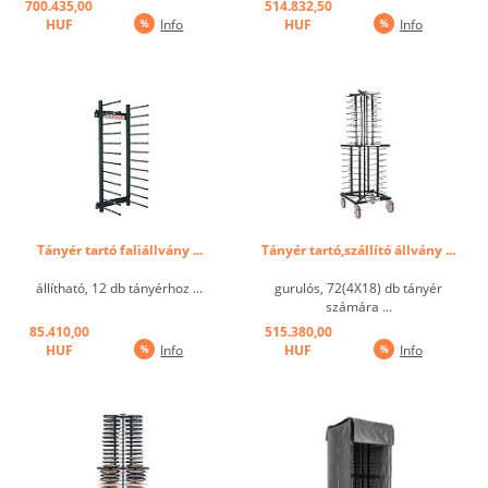
700.435,00
514.832,50
davon 2 mit Feststeller ...
HUF
Info
HUF
Info
Tányér tartó faliállvány ...
Tányér tartó,szállító állvány ...
állítható, 12 db tányérhoz ...
gurulós, 72(4X18) db tányér
számára ...
85.410,00
515.380,00
HUF
Info
HUF
Info