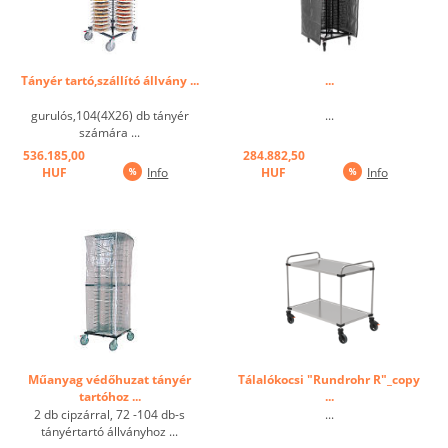
Tányér tartó,szállító állvány ...
...
gurulós,104(4X26) db tányér
...
számára ...
536.185,00
284.882,50
HUF
Info
HUF
Info
Műanyag védőhuzat tányér
Tálalókocsi "Rundrohr R"_copy
tartóhoz ...
...
2 db cipzárral, 72 -104 db-s
...
tányértartó állványhoz ...