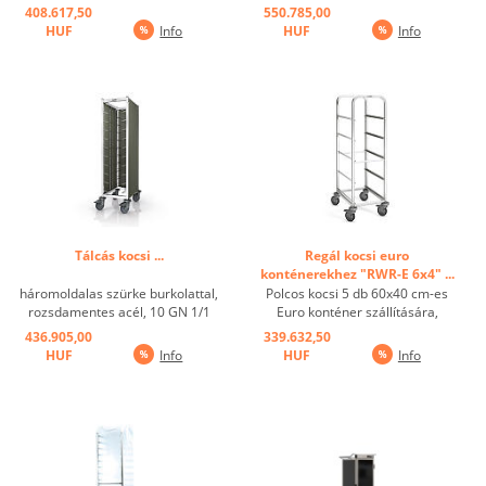
ø 125 mm-s lengő kerék, 2
408.617,50
550.785,00
fékezhető, műanyag görgőkkel ...
HUF
Info
HUF
Info
Tálcás kocsi ...
Regál kocsi euro
konténerekhez "RWR-E 6x4" ...
háromoldalas szürke burkolattal,
Polcos kocsi 5 db 60x40 cm-es
rozsdamentes acél, 10 GN 1/1
Euro konténer szállítására,
tálcához A termék burkolata
tartópárok: 5 pár, tartótávolság
436.905,00
339.632,50
különböző színekben kapható és
245 mm, műanyag kerekek ø 125
HUF
Info
HUF
Info
szállítható. Hívjon minket,
mm, 4 forgatható görgő, ebből 2
szívesen segítünk. ...
fékes ...