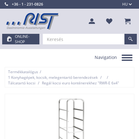
+36 - 1 - 231-0826
HU
ONLINE-
SHOP
Navigation
Toggle
navigation
/
Termékkatalógus
/
/
1 Konyhagépek, kocsik, melegentartó berendezések
/
Tálcatartó kocsi
Regál kocsi euro konténerekhez "RWR-E 6x4"