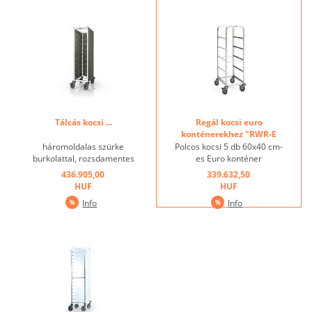
Tálcás kocsi ...
Regál kocsi euro
konténerekhez "RWR-E
6x4" ...
háromoldalas szürke
Polcos kocsi 5 db 60x40 cm-
burkolattal, rozsdamentes
es Euro konténer
acél, 10 GN 1/1 tálcához A
szállítására, tartópárok: 5
436.905,00
339.632,50
termék burkolata különböző
pár, tartótávolság 245 mm,
HUF
HUF
színekben kapható és
műanyag kerekek ø 125
Info
Info
szállítható. Hívjon minket,
mm, 4 forgatható görgő,
szívesen segítünk. ...
ebből 2 fékes ...