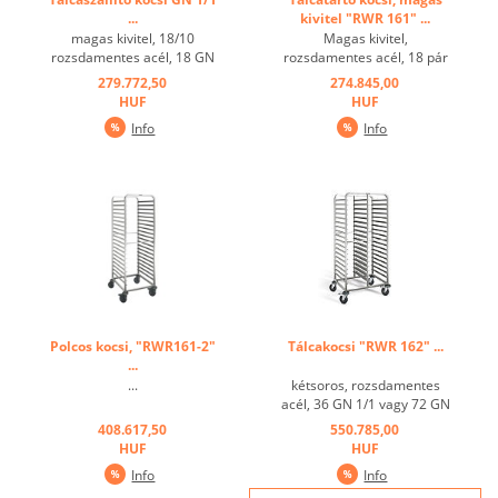
...
kivitel "RWR 161" ...
magas kivitel, 18/10
Magas kivitel,
rozsdamentes acél, 18 GN
rozsdamentes acél, 18 pár
1/1 vagy 36 GN 1/2
tartósín, 16 becsúsztatható
279.772,50
274.845,00
tálcához, 4 műanyag forgó
sín, 18 GN 2/1 vagy 36 GN
HUF
HUF
görgő Ø 125 mm, ebből 2
1/1, horganyzott kerekek, 4
Info
Info
fékes ...
forgatható görgő, ebből 2
fékezhető ...
Polcos kocsi, "RWR161-2"
Tálcakocsi "RWR 162" ...
...
...
kétsoros, rozsdamentes
acél, 36 GN 1/1 vagy 72 GN
1/2 tálca, 4 x ø 125 mm-s
408.617,50
550.785,00
lengő kerék, 2 fékezhető,
HUF
HUF
műanyag görgőkkel ...
Info
Info