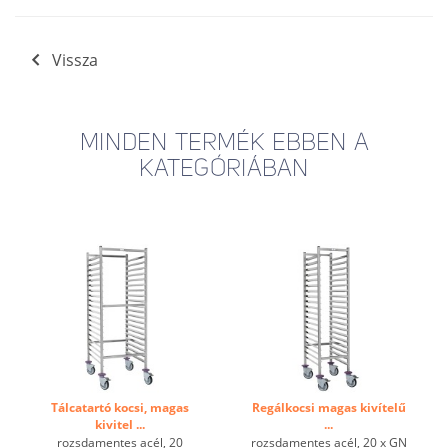
Vissza
MINDEN TERMÉK EBBEN A
KATEGÓRIÁBAN
Tálcatartó kocsi, magas
Regálkocsi magas kivítelű
kivitel ...
...
rozsdamentes acél, 20
rozsdamentes acél, 20 x GN