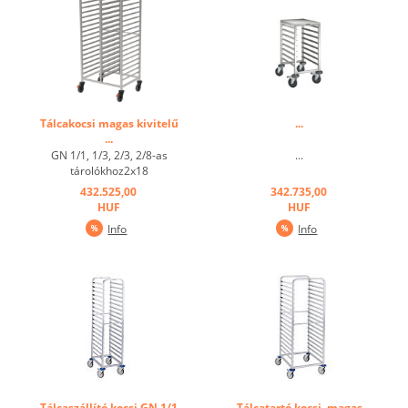
Tálcakocsi magas kivitelű
...
...
GN 1/1, 1/3, 2/3, 2/8-as
...
tárolókhoz2x18
sínosztássalSínek közötti
432.525,00
342.735,00
osztás: 7,3 cm 2 bolygó 2
HUF
HUF
fékezhető kerékkel, kerék
Info
Info
átmérő: 12,5 cm ...
Tálcaszállító kocsi GN 1/1
Tálcatartó kocsi, magas