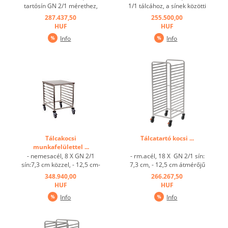
tartósín GN 2/1 mérethez,
1/1 tálcához, a sínek közötti
síntávolság 67 mm ...
osztás 67 mm. ...
287.437,50
255.500,00
HUF
HUF
Info
Info
Tálcakocsi
Tálcatartó kocsi ...
munkafelülettel ...
- nemesacél, 8 X GN 2/1
- rm.acél, 18 X GN 2/1 sín:
sín:7,3 cm közzel, - 12,5 cm-
7,3 cm, - 12,5 cm átmérőjű
s 2 fékezhető, 2
2 fékezhető, 2
348.940,00
266.267,50
bolygókerékkel ...
bolygókerékkel +
HUF
HUF
ütközésgátlóval ...
Info
Info