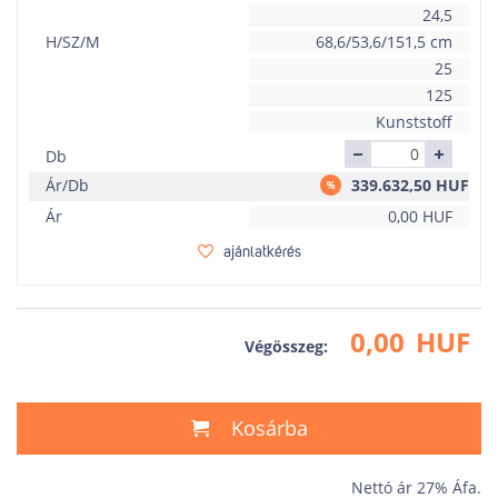
24,5
H/SZ/M
68,6/53,6/151,5 cm
25
125
Kunststoff
Db
Ár/Db
339.632,50
HUF
Ár
0,00
HUF
ajánlatkérés
0,00
HUF
Végösszeg:
Kosárba
Nettó ár 27% Áfa.