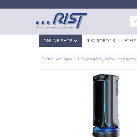
ONLINE-SHOP
RIST ROBOTIK
ÉTELS
/
Termékkatalógus
1 Konyhagépek, kocsik, melegenta