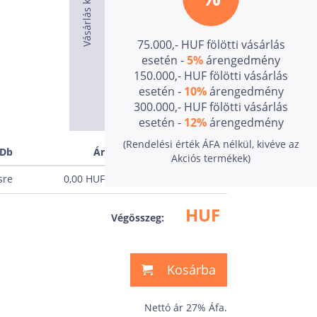
75.000,- HUF fölötti vásárlás
esetén -
5%
árengedmény
150.000,- HUF fölötti vásárlás
esetén -
10%
árengedmény
300.000,- HUF fölötti vásárlás
esetén -
12%
árengedmény
(Rendelési érték ÁFA nélkül, kivéve az
/Db
Ár
Akciós termékek)
sre
0,00
HUF
HUF
Végösszeg:
Kosárba
Nettó ár 27% Áfa.