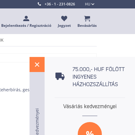
+36 - 1 - 231-0826
HU
Bejelentkezés / Regisztráció
Jegyzet
Bevásárlás
NK
%
75.000,- HUF FÖLÖTT
INGYENES
HÁZHOZSZÁLLÍTÁS
 teherbírás, gesztusfelismerés, hang lokalizáció,
Vásárlás kedvezményei
Vásárlás kedvezményei
Vásárlás kedvezményei
%