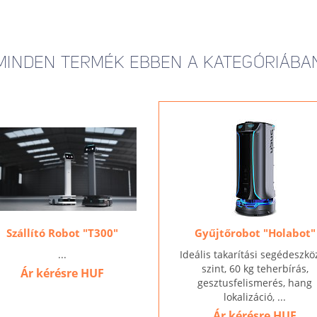
MINDEN TERMÉK EBBEN A KATEGÓRIÁBA
Szállító Robot "T300"
Gyűjtőrobot "Holabot"
...
Ideális takarítási segédeszköz
szint, 60 kg teherbírás,
Ár kérésre
HUF
gesztusfelismerés, hang
lokalizáció, ...
Ár kérésre
HUF