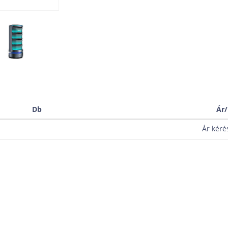
Db
Ár
Ár kéré