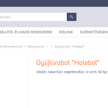
ZÁLLÍTÓ- ÉS KIADÓ RENDSZEREK
RÓLUNK
ELÉRHETŐSÉGEI
/
/
/
rtó berendezések
Robot pincér
Gyűjtőrobot "Holabot"
Gyűjtőrobot "Holabot"
Ideális takarítási segédeszköz, 4 szint, 60 kg