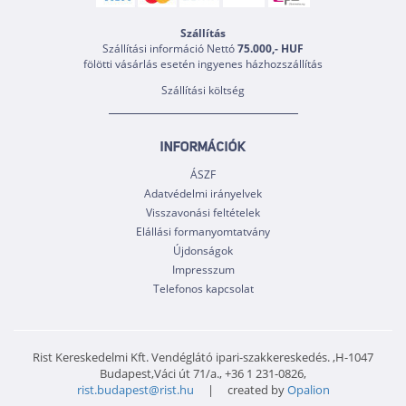
Szállítás
Szállítási információ Nettó
75.000,- HUF
fölötti vásárlás esetén ingyenes házhozszállítás
Szállítási költség
INFORMÁCIÓK
ÁSZF
Adatvédelmi irányelvek
Visszavonási feltételek
Elállási formanyomtatvány
Újdonságok
Impresszum
Telefonos kapcsolat
Rist Kereskedelmi Kft. Vendéglátó ipari-szakkereskedés. ,H-1047
Budapest,Váci út 71/a., +36 1 231-0826,
rist.budapest@rist.hu
| created by
Opalion