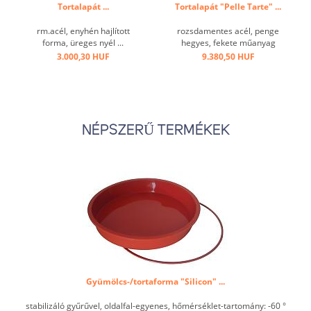
Tortalapát ...
Tortalapát "Pelle Tarte" ...
rm.acél, enyhén hajlított
rozsdamentes acél, penge
forma, üreges nyél ...
hegyes, fekete műanyag
nyéllel ...
3.000,30 HUF
9.380,50 HUF
NÉPSZERŰ TERMÉKEK
Gyümölcs-/tortaforma "Silicon" ...
stabilizáló gyűrűvel, oldalfal-egyenes, hőmérséklet-tartomány: -60 °