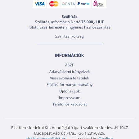
Szállítás
Szállítási információ Nettó
75.000,- HUF
fölötti vásárlás esetén ingyenes házhozszállítás
Szállítási költség
INFORMÁCIÓK
ÁSZF
Adatvédelmi irányelvek
Visszavonási feltételek
Elállási formanyomtatvány
Újdonságok
Impresszum
Telefonos kapcsolat
Rist Kereskedelmi Kft. Vendéglátó ipari-szakkereskedés. ,H-1047
Budapest,Váci út 71/a., +36 1 231-0826,
rist.budapest@rist.hu
| created by
Opalion