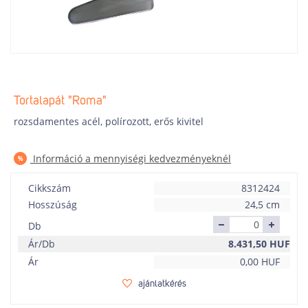
Tortalapát "Roma"
rozsdamentes acél, polírozott, erős kivitel
Információ a mennyiségi kedvezményeknél
Cikkszám
8312424
Hosszúság
24,5 cm
Db
Ár/Db
8.431,50
HUF
Ár
0,00
HUF
ajánlatkérés