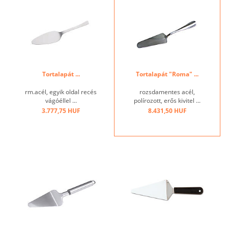
Tortalapát ...
Tortalapát "Roma" ...
rm.acél, egyik oldal recés
rozsdamentes acél,
vágóéllel ...
polírozott, erős kivitel ...
3.777,75 HUF
8.431,50 HUF