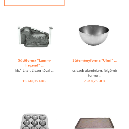
hővezető képesség,
tapadásmentes hatás ...
Sütőforma "Lamm-
Süteményforma "Ulmi" ...
liegend" ...
kb.1 Liter, 2 szorítóval ...
csiszolt alumínium, félgömb
forma ...
15.348,25 HUF
7.318,25 HUF