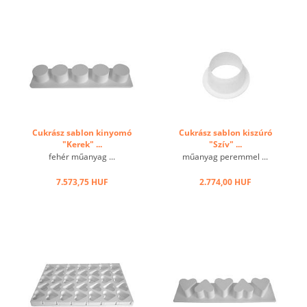
Szilikonforma: 295 x 88 mm,
A készítmény hasonló a
h12 mm ...
hagyományos sütési
gyűrűvel készített előállítási
eljáráshoz, de a ...
Cukrász sablon kinyomó
Cukrász sablon kiszúró
"Kerek" ...
"Szív" ...
fehér műanyag ...
műanyag peremmel ...
7.573,75 HUF
2.774,00 HUF