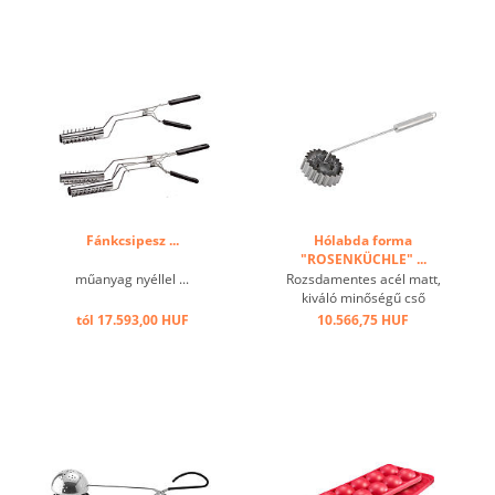
Fánkcsipesz ...
Hólabda forma
"ROSENKÜCHLE" ...
műanyag nyéllel ...
Rozsdamentes acél matt,
kiváló minőségű cső
fogantyúval, hullámos, 12
tól 17.593,00 HUF
10.566,75 HUF
cm-es rózsafüzérre ...