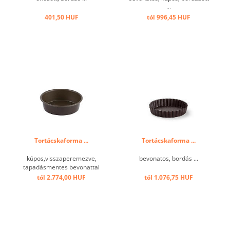
...
401,50 HUF
tól 996,45 HUF
Tortácskaforma ...
Tortácskaforma ...
kúpos,visszaperemezve,
bevonatos, bordás ...
tapadásmentes bevonattal
...
tól 2.774,00 HUF
tól 1.076,75 HUF