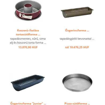
tisztítás. Nem ...
Koszorú-/kalács
Őzgerincforma ...
tortasütőforma ...
tapadásmentes, sűrű, sima
tapadásgátló bevonattal ...
alj és koszorú torta forma ...
13.870,00 HUF
tól 10.676,25 HUF
Őzgerincforma "Junior" ...
Pizza sütőforma ...