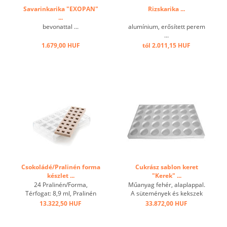
Savarinkarika "EXOPAN"
Rizskarika ...
...
bevonattal ...
alumínium, erősített perem
...
1.679,00 HUF
tól 2.011,15 HUF
Csokoládé/Pralinén forma
Cukrász sablon keret
készlet ...
"Kerek" ...
24 Pralinén/Forma,
Műanyag fehér, alaplappal.
Térfogat: 8,9 ml, Pralinén
A sütemények és kekszek
mérete: 25x25 mm, h 15
gyors előkészítéséhez:
13.322,50 HUF
33.872,00 HUF
mm, Tritan-Forma mérete:
habok, Charlottes,
275 x 175 mm, h 25 mm,
desszertek, Vacherinek, stb.