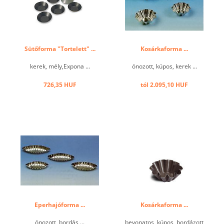
Sütőforma "Tortelett" ...
Kosárkaforma ...
kerek, mély,Expona ...
ónozott, kúpos, kerek ...
726,35 HUF
tól 2.095,10 HUF
Eperhajóforma ...
Kosárkaforma ...
ónozott, bordás ...
bevonatos, kúpos, bordázott