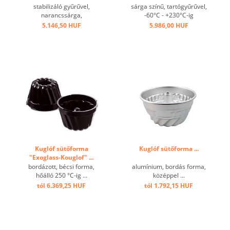
...
stabilizáló gyűrűvel,
sárga színű, tartógyűrűvel,
narancssárga,
-60°C - +230°C-ig
tapadásmentes, +230°C-ig
hőálló,kiváló hővezetés
5.146,50 HUF
5.986,00 HUF
hőálló ...
tapadásgátló bevonattal ...
Kuglóf sütőforma
Kuglóf sütőforma ...
"Exoglass-Kouglof" ...
bordázott, bécsi forma,
alumínium, bordás forma,
hőálló 250 °C-ig ...
középpel ...
tól 6.369,25 HUF
tól 1.792,15 HUF