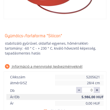
Gyümölcs-/tortaforma "Silicon"
stabilizáló gyűrűvel, oldalfal-egyenes, hőmérséklet-
tartomány: -60 ° C - + 230 ° C, kiváló hővezető képesség,
tapadásmentes hatás
Információ a mennyiségi kedvezményeknél
Cikkszám
5205621
átmérő/SZ
28/4 cm
Db
Ár/Db
5.986,00
HUF
Ár
0,00
HUF