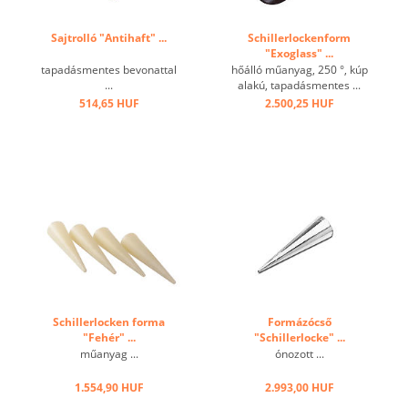
Sajtrolló "Antihaft" ...
Schillerlockenform
"Exoglass" ...
tapadásmentes bevonattal
hőálló műanyag, 250 °, kúp
...
alakú, tapadásmentes ...
514,65 HUF
2.500,25 HUF
Schillerlocken forma
Formázócső
"Fehér" ...
"Schillerlocke" ...
műanyag ...
ónozott ...
1.554,90 HUF
2.993,00 HUF