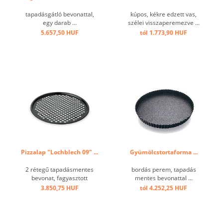
tapadásgátló bevonattal,
kúpos, kékre edzett vas,
egy darab ...
szélei visszaperemezve ...
5.657,50 HUF
tól 1.773,90 HUF
Pizzalap "Lochblech 09" ...
Gyümölcstortaforma ...
2 rétegű tapadásmentes
bordás perem, tapadás
bevonat, fagyasztott
mentes bevonattal ...
pizzához alkalmas ...
3.850,75 HUF
tól 4.252,25 HUF