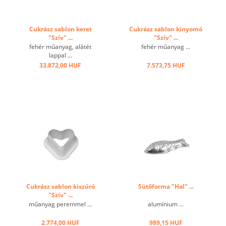
Cukrász sablon keret
Cukrász sablon kinyomó
"Szív" ...
"Szív" ...
fehér műanyag, alátét
fehér műanyag ...
lappal ...
33.872,00 HUF
7.573,75 HUF
Cukrász sablon kiszúró
Sütőforma "Hal" ...
"Szív" ...
műanyag peremmel ...
alumínium ...
2.774,00 HUF
989,15 HUF