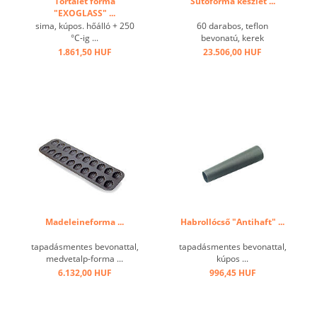
Tortalet forma
Sütőforma készlet ...
"EXOGLASS" ...
sima, kúpos. hőálló + 250
60 darabos, teflon
°C-ig ...
bevonatú, kerek
fémdobozban ...
1.861,50 HUF
23.506,00 HUF
Madeleineforma ...
Habrollócső "Antihaft" ...
tapadásmentes bevonattal,
tapadásmentes bevonattal,
medvetalp-forma ...
kúpos ...
6.132,00 HUF
996,45 HUF