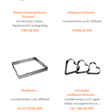
Kenyér kelesztő forma
Sütőtepsi-felosztó ...
"Simperl" ...
természetes rattan,
rozsdamentes acél, állítható
légáteresztő, biológiailag
...
lebomló, élelmiszerekkel
7.081,00 HUF
16.096,50 HUF
szemben, ideális a tészta
kelesztésre kelesztő
szekrény nélkül, sütésre
nem alkalmas. ...
Sütőkeret ...
Szívalakú
sütőkeret-/kiszúró ...
rozsdamentes acél, állítható
rozsdamentes acél, egyik
...
oldala visszaperemezve ...
tól 23.725,00 HUF
tól 7.482,50 HUF