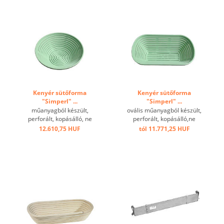
Kenyér sütőforma
Kenyér sütőforma
"Simperl" ...
"Simperl" ...
műanyagból készült,
ovális műanyagból készült,
perforált, kopásálló, ne
perforált, kopásálló,ne
melegítse 70 ° C fölé,
melegítse 70 ° C fölé,
12.610,75 HUF
tól 11.771,25 HUF
mosogatógépben mosható
mosogatógépben mosható.
...
...