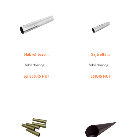
Habrollócső ...
Sajtrolló ...
fehérbádog ...
fehérbádog ...
tól 850,45 HUF
558,45 HUF