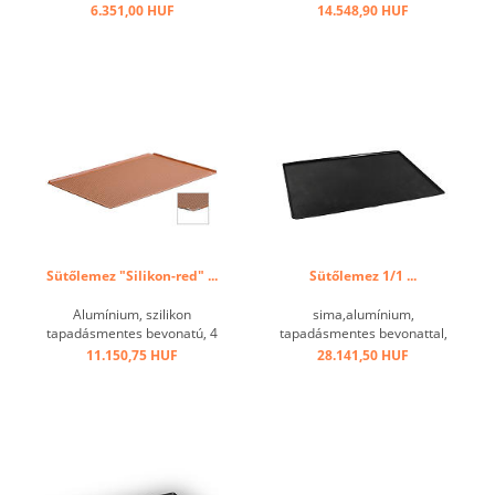
os, nyitott sarkokkal,
6.351,00 HUF
14.548,90 HUF
bevonat nélkül, GN 1/1 ...
Sütőlemez "Silikon-red" ...
Sütőlemez 1/1 ...
Alumínium, szilikon
sima,alumínium,
tapadásmentes bevonatú, 4
tapadásmentes bevonattal,
oldalán 45 ° -os ferde, 3 mm
kb. 3 mm, enyhén
11.150,75 HUF
28.141,50 HUF
perforált, hőmérséklet-
szegélyezett. ...
tartomány + 240 ° C-ig. ...