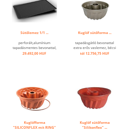
Sütőlemez 1/1 ...
Kuglóf sütőforma ...
perforált,alumínium
tapadásgátló bevonattal
tapadásmentes bevonattal,
extra erős vaslemez, bécsi
kb. 3 mm, enyhén emelt
forma ...
29.492,00 HUF
tól 12.756,75 HUF
szélű. ...
Kuglófforma
Kuglóf sütőforma
"SILICONFLEX mit RING"
"Silikonflex" ...