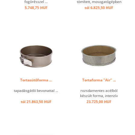
fogórésszel ...
tömített, mosogatógépben
nem mosható! ...
5.748,75 HUF
tól 6.825,50 HUF
Tortasütőforma ...
Tortaforma "Air" ...
tapadásgátló bevonattal ...
rozsdamentes acélból
készült forma, intenzív
professzionális használatra.
tól 21.863,50 HUF
23.725,00 HUF
Tökéletesen egyenletes és
optimalizált főzés a teljes
felület ø 2 mm-es
perforációjának
köszönhetően,
szétszerelhető, könnyű