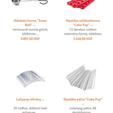
Hólabda forma "Snow
Nyalóka szilikonforma
Ball" ...
"Cake Pop" ...
nemesacél osztott gömb,
12 darabos szilikon
ollóforma ...
sütemény forma, tökéletes
süteményforma,
9.891,50 HUF
5.548,00 HUF
kényelmesen és könnyen
eltávolítható, továbbá
mikrohullámú sütőben és
fagyasztva is használható.
...
Lollypop állvány ...
Nyalóka pálca "Cake Pop"
...
20 rúdhoz, átlátszó ívelt
műanyag pálca, 48
műanyag ...
darab/karton ...