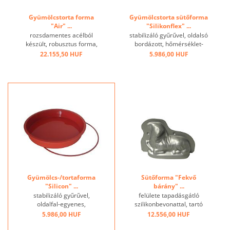
Gyümölcstorta forma
Gyümölcstorta sütőforma
"Air" ...
"Silikonflex" ...
rozsdamentes acélból
stabilizáló gyűrűvel, oldalsó
készült, robusztus forma,
bordázott, hőmérséklet-
hullámos, intenzív
tartomány: -60 ° C és + 280
22.155,50 HUF
5.986,00 HUF
professzionális
° C között, kiváló hővezető
felhasználásra alkalmas.
képesség, tapadásmentes
Tökéletesen egyenletes és
hatás ...
optimalizált sütés a teljes
felület ø 2 mm-es
perforációjának,
szétszerelhető, ...
Gyümölcs-/tortaforma
Sütőforma "Fekvő
"Silicon" ...
bárány" ...
stabilizáló gyűrűvel,
felülete tapadásgátló
oldalfal-egyenes,
szilikonbevonattal, tartó
hőmérséklet-tartomány: -60
kapoccsal ...
5.986,00 HUF
12.556,00 HUF
° C - + 230 ° C, kiváló