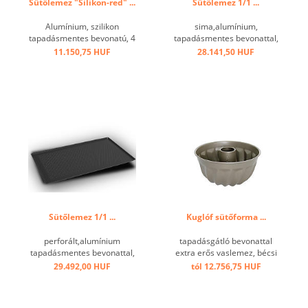
Sütőlemez "Silikon-red" ...
Sütőlemez 1/1 ...
Alumínium, szilikon
sima,alumínium,
tapadásmentes bevonatú, 4
tapadásmentes bevonattal,
oldalán 45 ° -os ferde, 3 mm
kb. 3 mm, enyhén
11.150,75 HUF
28.141,50 HUF
perforált, hőmérséklet-
szegélyezett. ...
tartomány + 240 ° C-ig. ...
Sütőlemez 1/1 ...
Kuglóf sütőforma ...
perforált,alumínium
tapadásgátló bevonattal
tapadásmentes bevonattal,
extra erős vaslemez, bécsi
kb. 3 mm, enyhén emelt
forma ...
29.492,00 HUF
tól 12.756,75 HUF
szélű. ...