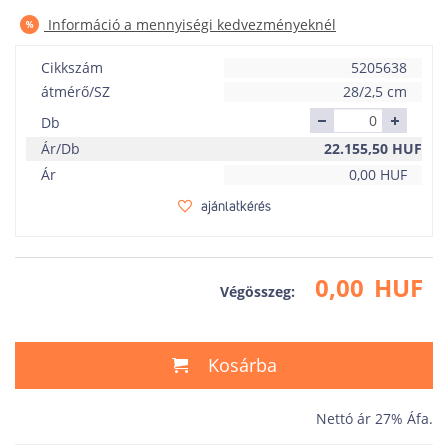
Információ a mennyiségi kedvezményeknél
Cikkszám
5205638
átmérő/SZ
28/2,5 cm
Db
Ár/Db
22.155,50
HUF
Ár
0,00
HUF
ajánlatkérés
0,00
HUF
Végösszeg:
Kosárba
Nettó ár 27% Áfa.