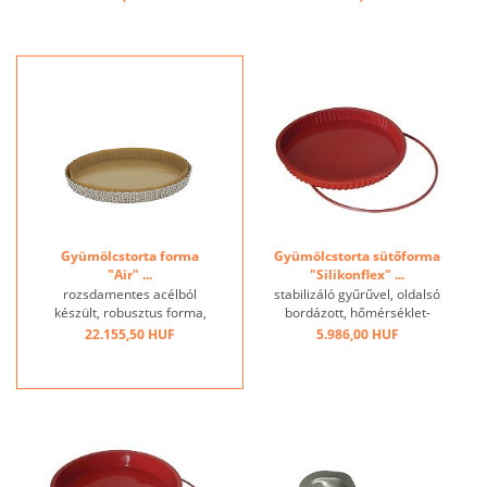
Gyümölcstorta forma
Gyümölcstorta sütőforma
"Air" ...
"Silikonflex" ...
rozsdamentes acélból
stabilizáló gyűrűvel, oldalsó
készült, robusztus forma,
bordázott, hőmérséklet-
hullámos, intenzív
tartomány: -60 ° C és + 280
22.155,50 HUF
5.986,00 HUF
professzionális
° C között, kiváló hővezető
felhasználásra alkalmas.
képesség, tapadásmentes
Tökéletesen egyenletes és
hatás ...
optimalizált sütés a teljes
felület ø 2 mm-es
perforációjának,
szétszerelhető, ...