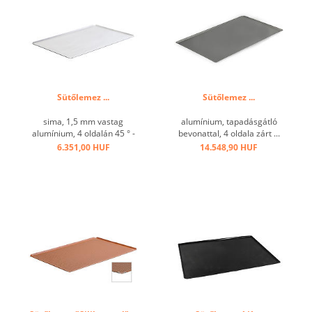
Sütőlemez ...
Sütőlemez ...
sima, 1,5 mm vastag
alumínium, tapadásgátló
alumínium, 4 oldalán 45 ° -
bevonattal, 4 oldala zárt ...
os, nyitott sarkokkal,
6.351,00 HUF
14.548,90 HUF
bevonat nélkül, GN 1/1 ...