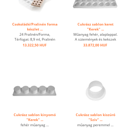
Csokoládé/Pralinén forma
Cukrász sablon keret
készlet ...
"Kerek" ...
24 Pralinén/Forma,
Műanyag fehér, alaplappal.
Térfogat: 8,9 ml, Pralinén
A sütemények és kekszek
mérete: 25x25 mm, h 15
gyors előkészítéséhez:
13.322,50 HUF
33.872,00 HUF
mm, Tritan-Forma mérete:
habok, Charlottes,
275 x 175 mm, h 25 mm,
desszertek, Vacherinek, stb.
Szilikonforma: 295 x 88 mm,
A készítmény hasonló a
h12 mm ...
hagyományos sütési
gyűrűvel készített előállítási
eljáráshoz, de a ...
Cukrász sablon kinyomó
Cukrász sablon kiszúró
"Kerek" ...
"Szív" ...
fehér műanyag ...
műanyag peremmel ...