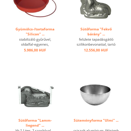
Gyümölcs-/tortaforma
Sütőforma "Fekvő
"Silicon" ...
bárány" ...
stabilizáló gyűrűvel,
felülete tapadásgátló
oldalfal-egyenes,
szilikonbevonattal, tartó
hőmérséklet-tartomány: -60
kapoccsal ...
5.986,00 HUF
12.556,00 HUF
° C - + 230 ° C, kiváló
hővezető képesség,
tapadásmentes hatás ...
Sütőforma "Lamm-
Süteményforma "Ulmi" ...
liegend" ...
kb.1 Liter, 2 szorítóval ...
csiszolt alumínium, félgömb