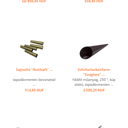
tól 850,45 HUF
558,45 HUF
Sajtrolló "Antihaft" ...
Schillerlockenform
"Exoglass" ...
tapadásmentes bevonattal
hőálló műanyag, 250 °, kúp
...
alakú, tapadásmentes ...
514,65 HUF
2.500,25 HUF