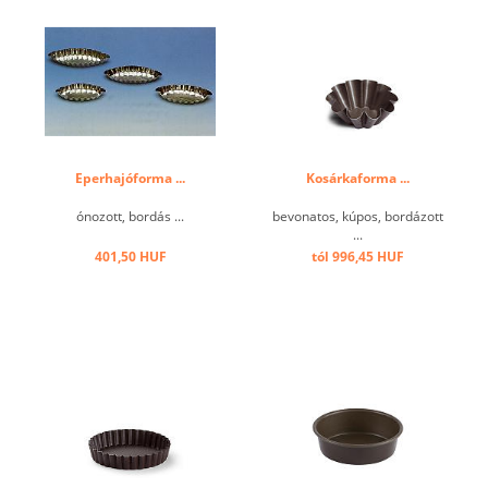
Eperhajóforma ...
Kosárkaforma ...
ónozott, bordás ...
bevonatos, kúpos, bordázott
...
401,50 HUF
tól 996,45 HUF