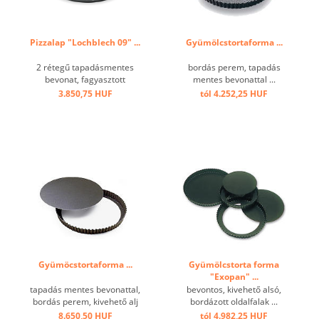
Pizzalap "Lochblech 09" ...
Gyümölcstortaforma ...
2 rétegű tapadásmentes
bordás perem, tapadás
bevonat, fagyasztott
mentes bevonattal ...
pizzához alkalmas ...
3.850,75 HUF
tól 4.252,25 HUF
Gyümöcstortaforma ...
Gyümölcstorta forma
"Exopan" ...
tapadás mentes bevonattal,
bevontos, kivehető alsó,
bordás perem, kivehető alj
bordázott oldalfalak ...
...
8.650,50 HUF
tól 4.982,25 HUF