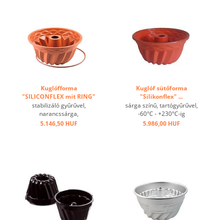
Kuglófforma
Kuglóf sütőforma
"SILICONFLEX mit RING"
"Silikonflex" ...
...
stabilizáló gyűrűvel,
sárga színű, tartógyűrűvel,
narancssárga,
-60°C - +230°C-ig
tapadásmentes, +230°C-ig
hőálló,kiváló hővezetés
5.146,50 HUF
5.986,00 HUF
hőálló ...
tapadásgátló bevonattal ...