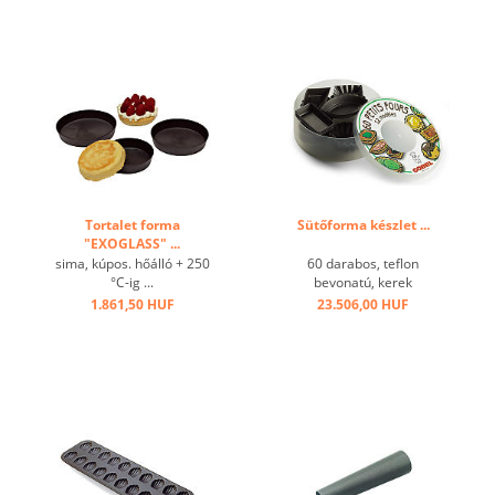
Tortalet forma
Sütőforma készlet ...
"EXOGLASS" ...
sima, kúpos. hőálló + 250
60 darabos, teflon
°C-ig ...
bevonatú, kerek
fémdobozban ...
1.861,50 HUF
23.506,00 HUF