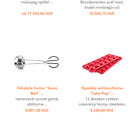
műanyag nyéllel ...
Rozsdamentes acél matt,
kiváló minőségű cső
fogantyúval, hullámos, 12
tól 17.593,00 HUF
10.566,75 HUF
cm-es rózsafüzérre ...
Hólabda forma "Snow
Nyalóka szilikonforma
Ball" ...
"Cake Pop" ...
nemesacél osztott gömb,
12 darabos szilikon
ollóforma ...
sütemény forma, tökéletes
süteményforma,
9.891,50 HUF
5.548,00 HUF
kényelmesen és könnyen
eltávolítható, továbbá
mikrohullámú sütőben és
fagyasztva is használható.
...