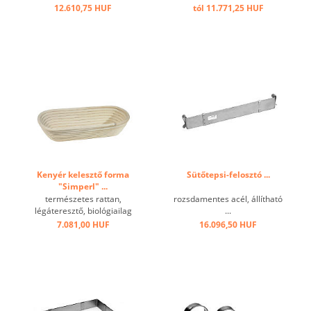
melegítse 70 ° C fölé,
melegítse 70 ° C fölé,
12.610,75 HUF
tól 11.771,25 HUF
mosogatógépben mosható
mosogatógépben mosható.
...
...
Kenyér kelesztő forma
Sütőtepsi-felosztó ...
"Simperl" ...
természetes rattan,
rozsdamentes acél, állítható
légáteresztő, biológiailag
...
lebomló, élelmiszerekkel
7.081,00 HUF
16.096,50 HUF
szemben, ideális a tészta
kelesztésre kelesztő
szekrény nélkül, sütésre
nem alkalmas. ...