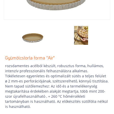
Gyümölcstorta forma "Air"
rozsdamentes acélból készült, robusztus forma, hullámos,
intenzív professzionális felhasználásra alkalmas.
Tökéletesen egyenletes és optimalizált sütés a teljes felület
ø 2 mm-es perforációjának, szétszerelhető, könnyű tisztítása.
Nem tapad sütőlemezhez: Az idő és a termelékenység
megtakarítása érdekében alakját megtartja, több mint 200-
szor újrafelhasználható , + 260 °C hőmérsékleti
tartományban is használható. Az előkészítés sütőfólia nélkül
is használható.