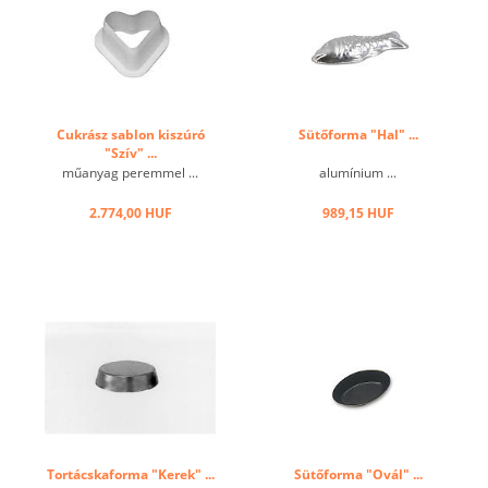
Cukrász sablon kiszúró
Sütőforma "Hal" ...
"Szív" ...
műanyag peremmel ...
alumínium ...
2.774,00 HUF
989,15 HUF
Tortácskaforma "Kerek" ...
Sütőforma "Ovál" ...