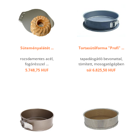
Süteményalátét ...
Tortasütőforma "Profi" ...
rozsdamentes acél,
tapadásgátló bevonattal,
fogórésszel ...
tömített, mosogatógépben
nem mosható! ...
5.748,75 HUF
tól 6.825,50 HUF