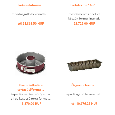
Tortasütőforma ...
Tortaforma "Air" ...
tapadásgátló bevonattal ...
rozsdamentes acélból
készült forma, intenzív
professzionális használatra.
tól 21.863,50 HUF
23.725,00 HUF
Tökéletesen egyenletes és
optimalizált főzés a teljes
felület ø 2 mm-es
perforációjának
köszönhetően,
szétszerelhető, könnyű
tisztítás. Nem ...
Koszorú-/kalács
Őzgerincforma ...
tortasütőforma ...
tapadásmentes, sűrű, sima
tapadásgátló bevonattal ...
alj és koszorú torta forma ...
13.870,00 HUF
tól 10.676,25 HUF