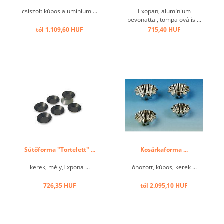
csiszolt kúpos alumínium ...
Exopan, alumínium
bevonattal, tompa ovális ...
tól 1.109,60 HUF
715,40 HUF
Sütőforma "Tortelett" ...
Kosárkaforma ...
kerek, mély,Expona ...
ónozott, kúpos, kerek ...
726,35 HUF
tól 2.095,10 HUF