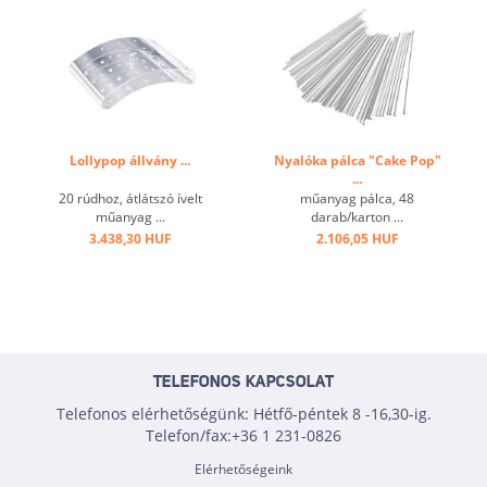
Lollypop állvány ...
Nyalóka pálca "Cake Pop"
...
20 rúdhoz, átlátszó ívelt
műanyag pálca, 48
műanyag ...
darab/karton ...
3.438,30 HUF
2.106,05 HUF
TELEFONOS KAPCSOLAT
Telefonos elérhetőségünk: Hétfő-péntek 8 -16,30-ig.
Telefon/fax:+36 1 231-0826
Elérhetőségeink