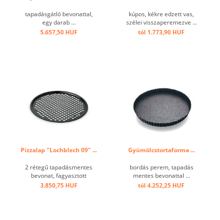
tapadásgátló bevonattal,
kúpos, kékre edzett vas,
egy darab ...
szélei visszaperemezve ...
5.657,50 HUF
tól 1.773,90 HUF
Pizzalap "Lochblech 09" ...
Gyümölcstortaforma ...
2 rétegű tapadásmentes
bordás perem, tapadás
bevonat, fagyasztott
mentes bevonattal ...
pizzához alkalmas ...
3.850,75 HUF
tól 4.252,25 HUF