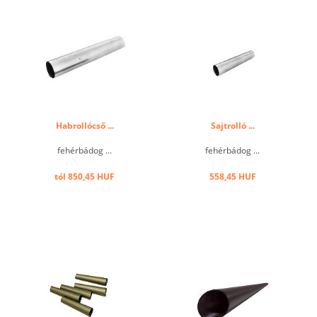
Habrollócső ...
Sajtrolló ...
fehérbádog ...
fehérbádog ...
tól 850,45 HUF
558,45 HUF