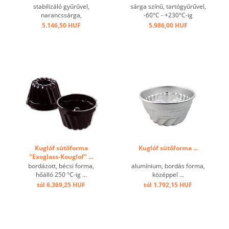
...
stabilizáló gyűrűvel,
sárga színű, tartógyűrűvel,
narancssárga,
-60°C - +230°C-ig
tapadásmentes, +230°C-ig
hőálló,kiváló hővezetés
5.146,50 HUF
5.986,00 HUF
hőálló ...
tapadásgátló bevonattal ...
Kuglóf sütőforma
Kuglóf sütőforma ...
"Exoglass-Kouglof" ...
bordázott, bécsi forma,
alumínium, bordás forma,
hőálló 250 °C-ig ...
középpel ...
tól 6.369,25 HUF
tól 1.792,15 HUF