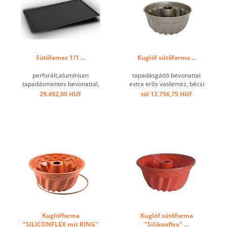
Sütőlemez 1/1 ...
Kuglóf sütőforma ...
perforált,alumínium
tapadásgátló bevonattal
tapadásmentes bevonattal,
extra erős vaslemez, bécsi
kb. 3 mm, enyhén emelt
forma ...
29.492,00 HUF
tól 12.756,75 HUF
szélű. ...
Kuglófforma
Kuglóf sütőforma
"SILICONFLEX mit RING"
"Silikonflex" ...