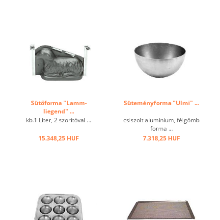
hővezető képesség,
tapadásmentes hatás ...
Sütőforma "Lamm-
Süteményforma "Ulmi" ...
liegend" ...
kb.1 Liter, 2 szorítóval ...
csiszolt alumínium, félgömb
forma ...
15.348,25 HUF
7.318,25 HUF