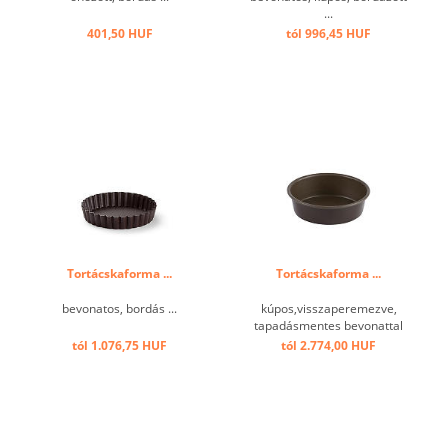
...
401,50 HUF
tól 996,45 HUF
Tortácskaforma ...
Tortácskaforma ...
bevonatos, bordás ...
kúpos,visszaperemezve,
tapadásmentes bevonattal
...
tól 1.076,75 HUF
tól 2.774,00 HUF