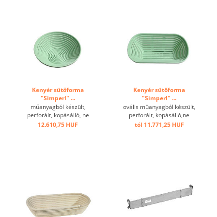
Kenyér sütőforma
Kenyér sütőforma
"Simperl" ...
"Simperl" ...
műanyagból készült,
ovális műanyagból készült,
perforált, kopásálló, ne
perforált, kopásálló,ne
melegítse 70 ° C fölé,
melegítse 70 ° C fölé,
12.610,75 HUF
tól 11.771,25 HUF
mosogatógépben mosható
mosogatógépben mosható.
...
...