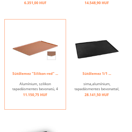
os, nyitott sarkokkal,
6.351,00 HUF
14.548,90 HUF
bevonat nélkül, GN 1/1 ...
Sütőlemez "Silikon-red" ...
Sütőlemez 1/1 ...
Alumínium, szilikon
sima,alumínium,
tapadásmentes bevonatú, 4
tapadásmentes bevonattal,
oldalán 45 ° -os ferde, 3 mm
kb. 3 mm, enyhén
11.150,75 HUF
28.141,50 HUF
perforált, hőmérséklet-
szegélyezett. ...
tartomány + 240 ° C-ig. ...