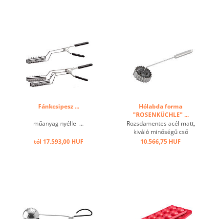
Fánkcsipesz ...
Hólabda forma
"ROSENKÜCHLE" ...
műanyag nyéllel ...
Rozsdamentes acél matt,
kiváló minőségű cső
fogantyúval, hullámos, 12
tól 17.593,00 HUF
10.566,75 HUF
cm-es rózsafüzérre ...