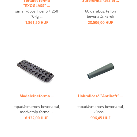
Tortalet forma
Sütőforma készlet ...
"EXOGLASS" ...
sima, kúpos. hőálló + 250
60 darabos, teflon
°C-ig ...
bevonatú, kerek
fémdobozban ...
1.861,50 HUF
23.506,00 HUF
Madeleineforma ...
Habrollócső "Antihaft" ...
tapadásmentes bevonattal,
tapadásmentes bevonattal,
medvetalp-forma ...
kúpos ...
6.132,00 HUF
996,45 HUF