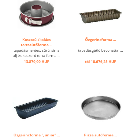
tisztítás. Nem ...
Koszorú-/kalács
Őzgerincforma ...
tortasütőforma ...
tapadásmentes, sűrű, sima
tapadásgátló bevonattal ...
alj és koszorú torta forma ...
13.870,00 HUF
tól 10.676,25 HUF
Őzgerincforma "Junior" ...
Pizza sütőforma ...