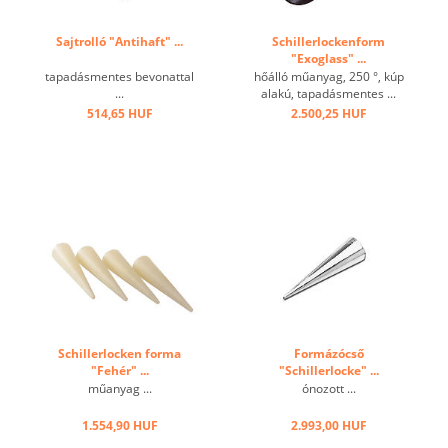
Sajtrolló "Antihaft" ...
Schillerlockenform
"Exoglass" ...
tapadásmentes bevonattal
hőálló műanyag, 250 °, kúp
...
alakú, tapadásmentes ...
514,65 HUF
2.500,25 HUF
Schillerlocken forma
Formázócső
"Fehér" ...
"Schillerlocke" ...
műanyag ...
ónozott ...
1.554,90 HUF
2.993,00 HUF