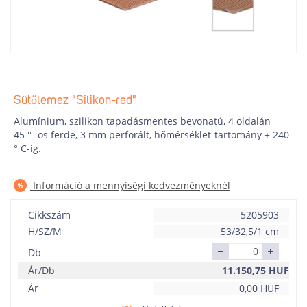
Sütőlemez "Silikon-red"
Alumínium, szilikon tapadásmentes bevonatú, 4 oldalán
45 ° -os ferde, 3 mm perforált, hőmérséklet-tartomány + 240
° C-ig.
Információ a mennyiségi kedvezményeknél
Cikkszám
5205903
H/SZ/M
53/32,5/1 cm
Db
Ár/Db
11.150,75
HUF
Ár
0,00
HUF