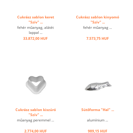
Cukrász sablon keret
Cukrász sablon kinyomó
"Szív" ...
"Szív" ...
fehér műanyag, alátét
fehér műanyag ...
lappal ...
33.872,00 HUF
7.573,75 HUF
Cukrász sablon kiszúró
Sütőforma "Hal" ...
"Szív" ...
műanyag peremmel ...
alumínium ...
2.774,00 HUF
989,15 HUF