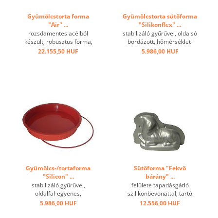
Gyümölcstorta forma
Gyümölcstorta sütőforma
"Air" ...
"Silikonflex" ...
rozsdamentes acélból
stabilizáló gyűrűvel, oldalsó
készült, robusztus forma,
bordázott, hőmérséklet-
hullámos, intenzív
tartomány: -60 ° C és + 280
22.155,50 HUF
5.986,00 HUF
professzionális
° C között, kiváló hővezető
felhasználásra alkalmas.
képesség, tapadásmentes
Tökéletesen egyenletes és
hatás ...
optimalizált sütés a teljes
felület ø 2 mm-es
perforációjának,
szétszerelhető, ...
Gyümölcs-/tortaforma
Sütőforma "Fekvő
"Silicon" ...
bárány" ...
stabilizáló gyűrűvel,
felülete tapadásgátló
oldalfal-egyenes,
szilikonbevonattal, tartó
hőmérséklet-tartomány: -60
kapoccsal ...
5.986,00 HUF
12.556,00 HUF
° C - + 230 ° C, kiváló