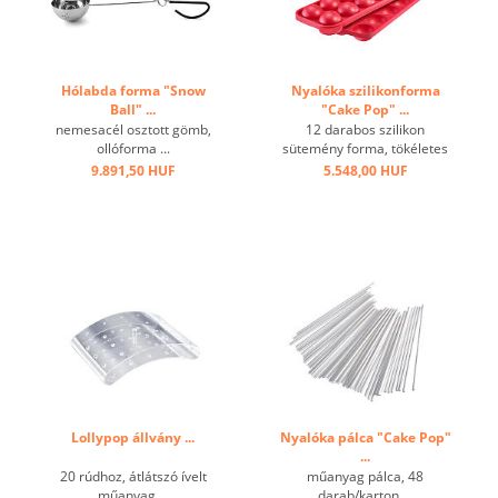
Hólabda forma "Snow
Nyalóka szilikonforma
Ball" ...
"Cake Pop" ...
nemesacél osztott gömb,
12 darabos szilikon
ollóforma ...
sütemény forma, tökéletes
süteményforma,
9.891,50 HUF
5.548,00 HUF
kényelmesen és könnyen
eltávolítható, továbbá
mikrohullámú sütőben és
fagyasztva is használható.
...
Lollypop állvány ...
Nyalóka pálca "Cake Pop"
...
20 rúdhoz, átlátszó ívelt
műanyag pálca, 48
műanyag ...
darab/karton ...