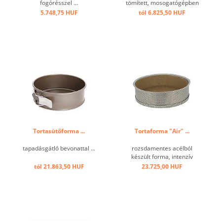
fogórésszel ...
tömített, mosogatógépben
nem mosható! ...
5.748,75 HUF
tól 6.825,50 HUF
Tortasütőforma ...
Tortaforma "Air" ...
tapadásgátló bevonattal ...
rozsdamentes acélból
készült forma, intenzív
professzionális használatra.
tól 21.863,50 HUF
23.725,00 HUF
Tökéletesen egyenletes és
optimalizált főzés a teljes
felület ø 2 mm-es
perforációjának
köszönhetően,
szétszerelhető, könnyű