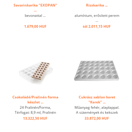
Savarinkarika "EXOPAN"
Rizskarika ...
...
bevonattal ...
alumínium, erősített perem
...
1.679,00 HUF
tól 2.011,15 HUF
Csokoládé/Pralinén forma
Cukrász sablon keret
készlet ...
"Kerek" ...
24 Pralinén/Forma,
Műanyag fehér, alaplappal.
Térfogat: 8,9 ml, Pralinén
A sütemények és kekszek
mérete: 25x25 mm, h 15
gyors előkészítéséhez:
13.322,50 HUF
33.872,00 HUF
mm, Tritan-Forma mérete:
habok, Charlottes,
275 x 175 mm, h 25 mm,
desszertek, Vacherinek, stb.