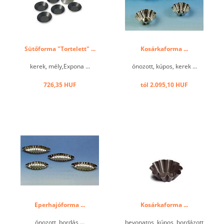
Sütőforma "Tortelett" ...
Kosárkaforma ...
kerek, mély,Expona ...
ónozott, kúpos, kerek ...
726,35 HUF
tól 2.095,10 HUF
Eperhajóforma ...
Kosárkaforma ...
ónozott, bordás ...
bevonatos, kúpos, bordázott