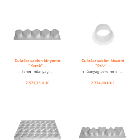
Szilikonforma: 295 x 88 mm,
A készítmény hasonló a
h12 mm ...
hagyományos sütési
gyűrűvel készített előállítási
eljáráshoz, de a ...
Cukrász sablon kinyomó
Cukrász sablon kiszúró
"Kerek" ...
"Szív" ...
fehér műanyag ...
műanyag peremmel ...
7.573,75 HUF
2.774,00 HUF