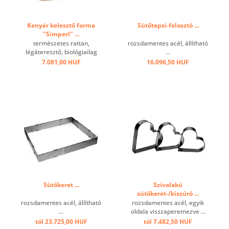
Kenyér kelesztő forma
Sütőtepsi-felosztó ...
"Simperl" ...
természetes rattan,
rozsdamentes acél, állítható
légáteresztő, biológiailag
...
lebomló, élelmiszerekkel
7.081,00 HUF
16.096,50 HUF
szemben, ideális a tészta
kelesztésre kelesztő
szekrény nélkül, sütésre
nem alkalmas. ...
Sütőkeret ...
Szívalakú
sütőkeret-/kiszúró ...
rozsdamentes acél, állítható
rozsdamentes acél, egyik
...
oldala visszaperemezve ...
tól 23.725,00 HUF
tól 7.482,50 HUF