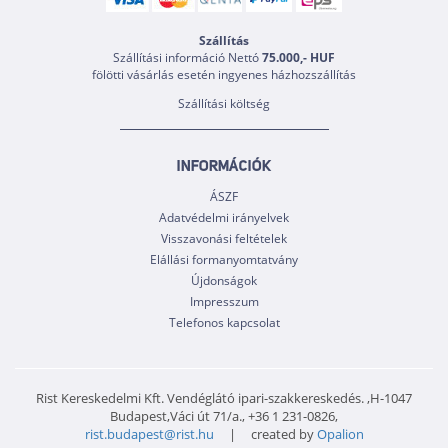
Szállítás
Szállítási információ Nettó
75.000,- HUF
fölötti vásárlás esetén ingyenes házhozszállítás
Szállítási költség
INFORMÁCIÓK
ÁSZF
Adatvédelmi irányelvek
Visszavonási feltételek
Elállási formanyomtatvány
Újdonságok
Impresszum
Telefonos kapcsolat
Rist Kereskedelmi Kft. Vendéglátó ipari-szakkereskedés. ,H-1047
Budapest,Váci út 71/a., +36 1 231-0826,
rist.budapest@rist.hu
| created by
Opalion