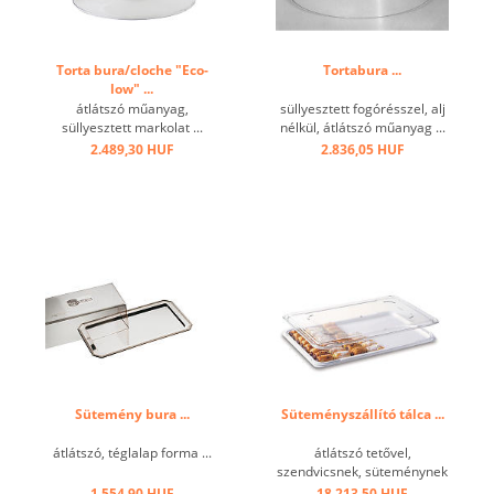
Torta bura/cloche "Eco-
Tortabura ...
low" ...
átlátszó műanyag,
süllyesztett fogórésszel, alj
süllyesztett markolat ...
nélkül, átlátszó műanyag ...
2.489,30 HUF
2.836,05 HUF
Sütemény bura ...
Süteményszállító tálca ...
átlátszó, téglalap forma ...
átlátszó tetővel,
szendvicsnek, süteménynek
...
1.554,90 HUF
18.213,50 HUF