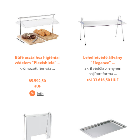
Büfé asztalhoz higiéniai
Lehelletvédő állvány
védelem "Plexishield" ...
"Elegance" ...
krómozott fémváz ...
akril védőlap, enyhén
hajlított forma ...
tól 33.616,50 HUF
85.592,50
HUF
Info