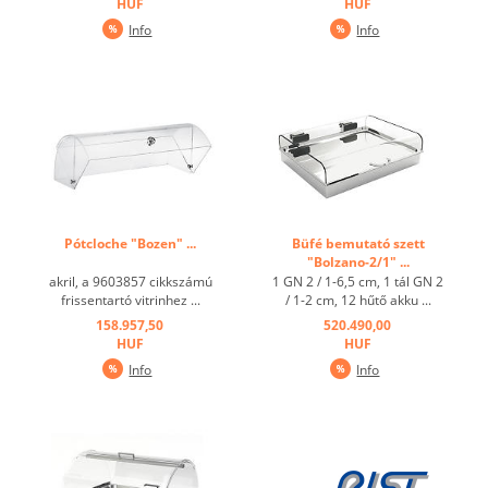
HUF
HUF
Info
Info
Pótcloche "Bozen" ...
Büfé bemutató szett
"Bolzano-2/1" ...
akril, a 9603857 cikkszámú
1 GN 2 / 1-6,5 cm, 1 tál GN 2
frissentartó vitrinhez ...
/ 1-2 cm, 12 hűtő akku ...
158.957,50
520.490,00
HUF
HUF
Info
Info