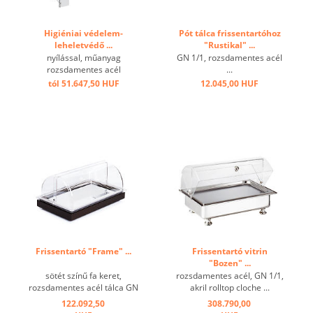
Higiéniai védelem-
Pót tálca frissentartóhoz
leheletvédő ...
"Rustikal" ...
nyílással, műanyag
GN 1/1, rozsdamentes acél
rozsdamentes acél
...
konzolon ...
tól 51.647,50 HUF
12.045,00 HUF
Frissentartó "Frame" ...
Frissentartó vitrin
"Bozen" ...
sötét színű fa keret,
rozsdamentes acél, GN 1/1,
rozsdamentes acél tálca GN
akril rolltop cloche ...
1/1, rolltop cloche, hűtőakku
122.092,50
308.790,00
...