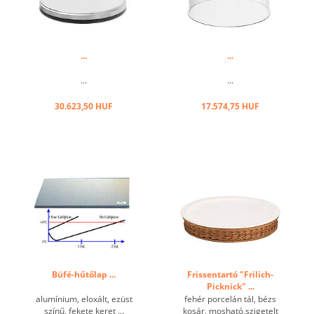
...
...
...
...
30.623,50 HUF
17.574,75 HUF
Büfé-hűtőlap ...
Frissentartó "Frilich-
Picknick" ...
alumínium, eloxált, ezüst
fehér porcelán tál, bézs
színű, fekete keret ...
kosár, mosható,szigetelt