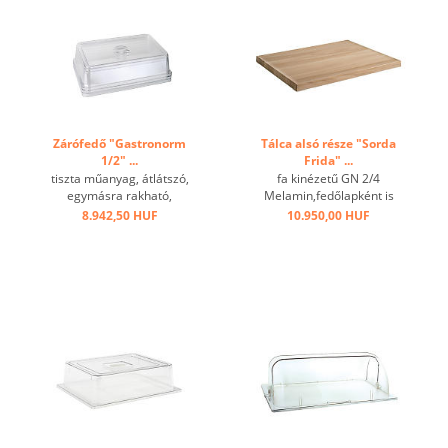
Zárófedő "Gastronorm
Tálca alsó része "Sorda
1/2" ...
Frida" ...
tiszta műanyag, átlátszó,
fa kinézetű GN 2/4
egymásra rakható,
Melamin,fedőlapként is
mosogatógépben nem
használható ...
8.942,50 HUF
10.950,00 HUF
mosható! ...