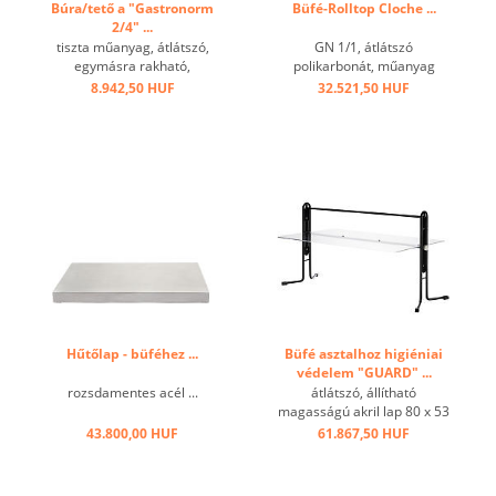
Búra/tető a "Gastronorm
Büfé-Rolltop Cloche ...
2/4" ...
tiszta műanyag, átlátszó,
GN 1/1, átlátszó
egymásra rakható,
polikarbonát, műanyag
mosogatógépben nem
fogóval, széles peremmel ...
8.942,50 HUF
32.521,50 HUF
mosható! ...
Hűtőlap - büféhez ...
Büfé asztalhoz higiéniai
védelem "GUARD" ...
rozsdamentes acél ...
átlátszó, állítható
magasságú akril lap 80 x 53
cm, fokozatmentesen
43.800,00 HUF
61.867,50 HUF
állítható dőlésszög, fém
keret ...