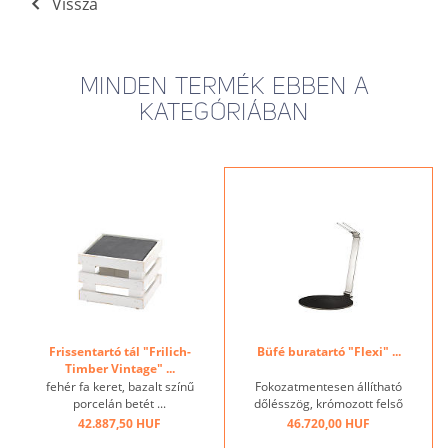
Vissza
MINDEN TERMÉK EBBEN A
KATEGÓRIÁBAN
Frissentartó tál "Frilich-
Büfé buratartó "Flexi" ...
Timber Vintage" ...
fehér fa keret, bazalt színű
Fokozatmentesen állítható
porcelán betét ...
dőlésszög, krómozott felső
rész ...
42.887,50 HUF
46.720,00 HUF