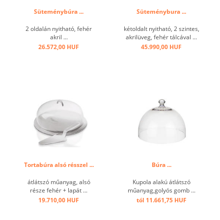
Süteménybúra ...
Süteménybura ...
2 oldalán nyitható, fehér
kétoldalt nyitható, 2 szintes,
akril ...
akrilüveg, fehér tálcával ...
26.572,00 HUF
45.990,00 HUF
Tortabúra alsó résszel ...
Búra ...
átlátszó műanyag, alsó
Kupola alakú átlátszó
része fehér + lapát ...
műanyag,golyós gomb ...
19.710,00 HUF
tól 11.661,75 HUF