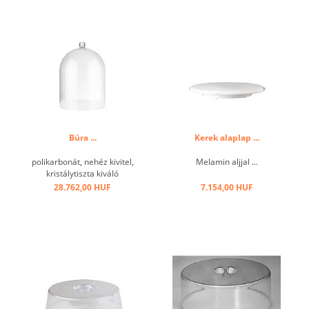
Búra ...
Kerek alaplap ...
polikarbonát, nehéz kivitel,
Melamin aljjal ...
kristálytiszta kiváló
minőségben ...
28.762,00 HUF
7.154,00 HUF