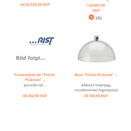
betét, hűtőakku ...
tól 42.522,50 HUF
120.997,50
HUF
Info
Frissentartó tál "Frilich-
Bura "Frilich-Picknick" ...
Picknick" ...
porcelán tál ...
átlátszó műanyag,
rozsdamentes fogantyúval
...
48.362,50 HUF
20.184,50 HUF