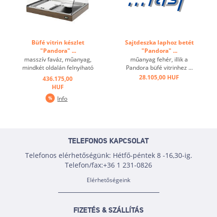
Büfé vitrin készlet
Sajtdeszka laphoz betét
"Pandora" ...
"Pandora" ...
masszív faváz, műanyag,
műanyag fehér, illik a
mindkét oldalán felnyiható
Pandora büfé vitrinhez ...
cloche, rozsdamentes betét,
28.105,00 HUF
436.175,00
2 jégakku ...
HUF
Info
TELEFONOS KAPCSOLAT
Telefonos elérhetőségünk: Hétfő-péntek 8 -16,30-ig.
Telefon/fax:+36 1 231-0826
Elérhetőségeink
FIZETÉS & SZÁLLÍTÁS