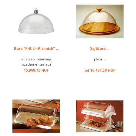
Bura "Frilich-Picknick" ...
Sajtbura ...
átlátszó műanyag
plexi ...
rozsdamentes acél
fogantyúval ...
15.968,75 HUF
tól 16.461,50 HUF