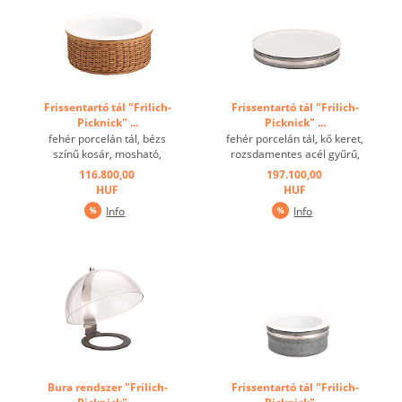
Frissentartó tál "Frilich-
Frissentartó tál "Frilich-
Picknick" ...
Picknick" ...
fehér porcelán tál, bézs
fehér porcelán tál, kő keret,
színű kosár, mosható,
rozsdamentes acél gyűrű,
szigetelt betét, hűtőakku ...
szigetelt betét, hűtőakku ...
116.800,00
197.100,00
HUF
HUF
Info
Info
Bura rendszer "Frilich-
Frissentartó tál "Frilich-