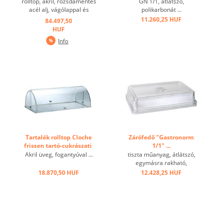
rolltop, akril, rozsdamentes
GN 1/1, átlátszó,
acél alj, vágólappal és
polikarbonát ...
hűtőkkuval ...
11.260,25 HUF
84.497,50
HUF
Info
Tartalék rolltop Cloche
Zárófedő "Gastronorm
frissen tartó-cukrászati ​​
1/1" ...
kosárhoz ...
Akril üveg, fogantyúval ...
tiszta műanyag, átlátszó,
egymásra rakható,
mosogatógépben nem
18.870,50 HUF
12.428,25 HUF
mosható! ...