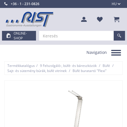
+36 - 1 - 231-0826
HU
ONLINE-
SHOP
Navigation
Toggle
navigation
/
/
/
Termékkatalógus
9 Felszolgáló-, büfé- és báreszközök
Büfé
/
Sajt- és sütemény búrák, büfé vitrinek
Büfé buratartó "Flexi"