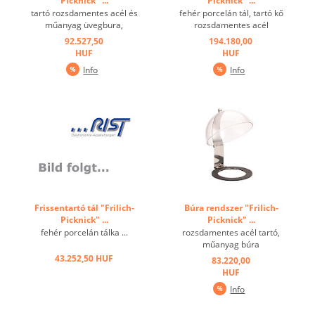
Picknick" ...
Picknick" ...
tartó rozsdamentes acél és
fehér porcelán tál, tartó kő
műanyag üvegbura,
rozsdamentes acél
rozsdamentes acél
gyűrűvel, szigetelt betét,
92.527,50
194.180,00
fogantyú ...
hűtőakku ...
HUF
HUF
Info
Info
Frissentartó tál "Frilich-
Búra rendszer "Frilich-
Picknick" ...
Picknick" ...
fehér porcelán tálka ...
rozsdamentes acél tartó,
műanyag búra
rozsdamentes acél
43.252,50 HUF
83.220,00
fogantyúval ...
HUF
Info