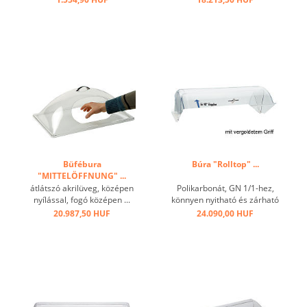
Büfébura
Búra "Rolltop" ...
"MITTELÖFFNUNG" ...
átlátszó akrilüveg, középen
Polikarbonát, GN 1/1-hez,
nyílással, fogó középen ...
könnyen nyitható és zárható
90°-ban, aranyozott csillag
20.987,50 HUF
24.090,00 HUF
fogantyú ...