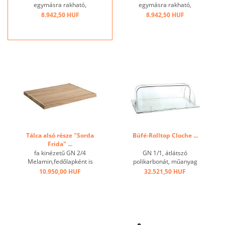
egymásra rakható,
egymásra rakható,
mosogatógépben nem
mosogatógépben nem
8.942,50 HUF
8.942,50 HUF
mosható! ...
mosható! ...
Tálca alsó része "Sorda
Büfé-Rolltop Cloche ...
Frida" ...
fa kinézetű GN 2/4
GN 1/1, átlátszó
Melamin,fedőlapként is
polikarbonát, műanyag
használható ...
fogóval, széles peremmel ...
10.950,00 HUF
32.521,50 HUF