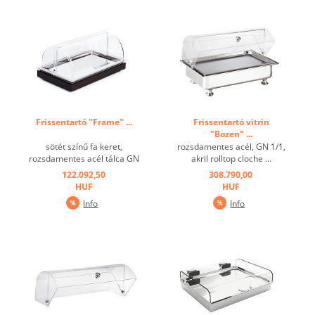
Frissentartó "Frame" ...
Frissentartó vitrin
"Bozen" ...
sötét színű fa keret,
rozsdamentes acél, GN 1/1,
rozsdamentes acél tálca GN
akril rolltop cloche ...
1/1, rolltop cloche, hűtőakku
122.092,50
308.790,00
...
HUF
HUF
Info
Info