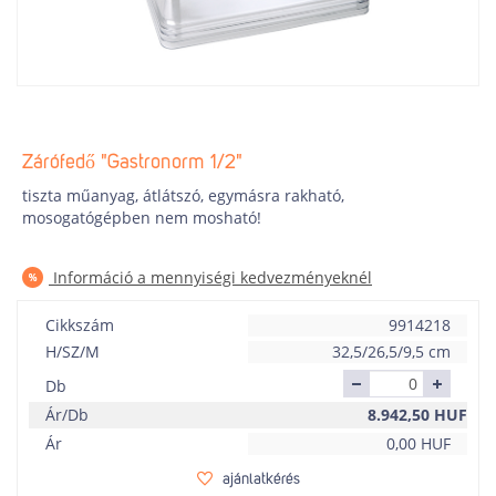
Zárófedő "Gastronorm 1/2"
tiszta műanyag
,
átlátszó
, egymásra rakható,
mosogatógépben nem mosható!
Információ a mennyiségi kedvezményeknél
Cikkszám
9914218
H/SZ/M
32,5/26,5/9,5 cm
Db
Ár/Db
8.942,50
HUF
Ár
0,00
HUF
ajánlatkérés