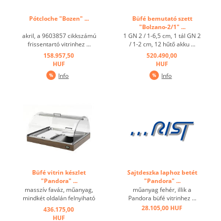
Pótcloche "Bozen" ...
Büfé bemutató szett
"Bolzano-2/1" ...
akril, a 9603857 cikkszámú
1 GN 2 / 1-6,5 cm, 1 tál GN 2
frissentartó vitrinhez ...
/ 1-2 cm, 12 hűtő akku ...
158.957,50
520.490,00
HUF
HUF
Info
Info
Büfé vitrin készlet
Sajtdeszka laphoz betét
"Pandora" ...
"Pandora" ...
masszív faváz, műanyag,
műanyag fehér, illik a
mindkét oldalán felnyiható
Pandora büfé vitrinhez ...
cloche, rozsdamentes betét,
28.105,00 HUF
436.175,00
2 jégakku ...
HUF