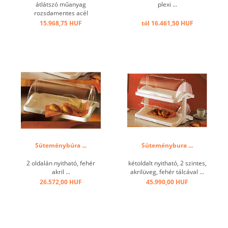
átlátszó műanyag
plexi ...
rozsdamentes acél
fogantyúval ...
15.968,75 HUF
tól 16.461,50 HUF
Süteménybúra ...
Süteménybura ...
2 oldalán nyitható, fehér
kétoldalt nyitható, 2 szintes,
akril ...
akrilüveg, fehér tálcával ...
26.572,00 HUF
45.990,00 HUF