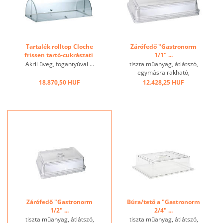
Tartalék rolltop Cloche
Zárófedő "Gastronorm
frissen tartó-cukrászati ​​
1/1" ...
kosárhoz ...
Akril üveg, fogantyúval ...
tiszta műanyag, átlátszó,
egymásra rakható,
mosogatógépben nem
18.870,50 HUF
12.428,25 HUF
mosható! ...
Zárófedő "Gastronorm
Búra/tető a "Gastronorm
1/2" ...
2/4" ...
tiszta műanyag, átlátszó,
tiszta műanyag, átlátszó,