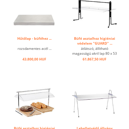
Hűtőlap - büféhez ...
Büfé asztalhoz higiéniai
védelem "GUARD" ...
rozsdamentes acél ...
átlátszó, állítható
magasságú akril lap 80 x 53
cm, fokozatmentesen
43.800,00 HUF
61.867,50 HUF
állítható dőlésszög, fém
keret ...
Büfé asztalhoz higiéniai
Lehelletvédő állvány