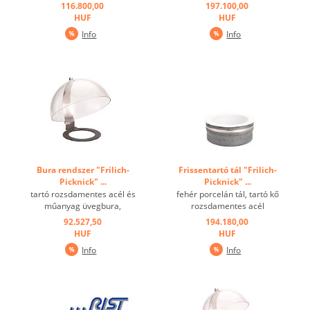
szigetelt betét, hűtőakku ...
szigetelt betét, hűtőakku ...
116.800,00
197.100,00
HUF
HUF
Info
Info
Bura rendszer "Frilich-
Frissentartó tál "Frilich-
Picknick" ...
Picknick" ...
tartó rozsdamentes acél és
fehér porcelán tál, tartó kő
műanyag üvegbura,
rozsdamentes acél
rozsdamentes acél
gyűrűvel, szigetelt betét,
92.527,50
194.180,00
fogantyú ...
hűtőakku ...
HUF
HUF
Info
Info