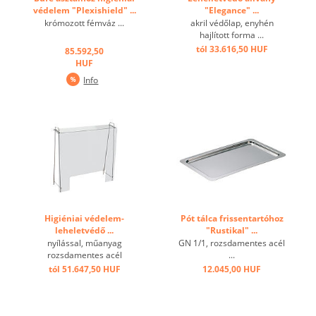
védelem "Plexishield" ...
"Elegance" ...
krómozott fémváz ...
akril védőlap, enyhén
hajlított forma ...
tól 33.616,50 HUF
85.592,50
HUF
Info
Higiéniai védelem-
Pót tálca frissentartóhoz
leheletvédő ...
"Rustikal" ...
nyílással, műanyag
GN 1/1, rozsdamentes acél
rozsdamentes acél
...
konzolon ...
tól 51.647,50 HUF
12.045,00 HUF