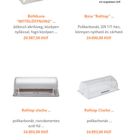
Büfébura
Búra "Rolltop" ...
"MITTELÖFFNUNG" ...
átlátszó akrilüveg, középen
Polikarbonát, GN 1/1-hez,
nyílással, fogó középen ...
könnyen nyitható és zárható
90°-ban, aranyozott csillag
20.987,50 HUF
24.090,00 HUF
fogantyú ...
Rolltop cloche ...
Rolltop Cloche ...
polikarbonát, rozsdamentes
polikarbonát ...
acél fül ...
24.893,00 HUF
24.893,00 HUF