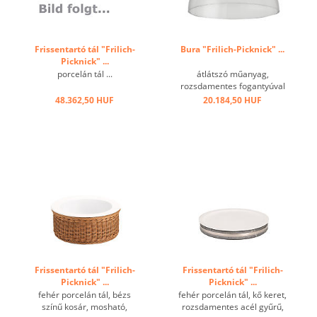
Frissentartó tál "Frilich-
Bura "Frilich-Picknick" ...
Picknick" ...
porcelán tál ...
átlátszó műanyag,
rozsdamentes fogantyúval
...
48.362,50 HUF
20.184,50 HUF
Frissentartó tál "Frilich-
Frissentartó tál "Frilich-
Picknick" ...
Picknick" ...
fehér porcelán tál, bézs
fehér porcelán tál, kő keret,
színű kosár, mosható,
rozsdamentes acél gyűrű,