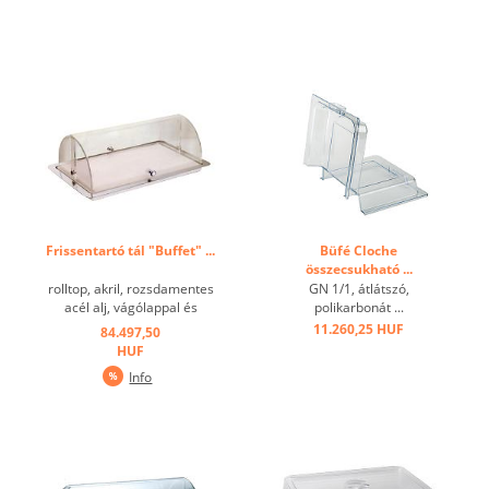
Frissentartó tál "Buffet" ...
Büfé Cloche
összecsukható ...
rolltop, akril, rozsdamentes
GN 1/1, átlátszó,
acél alj, vágólappal és
polikarbonát ...
hűtőkkuval ...
11.260,25 HUF
84.497,50
HUF
Info