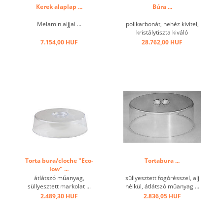
Kerek alaplap ...
Búra ...
Melamin aljjal ...
polikarbonát, nehéz kivitel,
kristálytiszta kiváló
minőségben ...
7.154,00 HUF
28.762,00 HUF
Torta bura/cloche "Eco-
Tortabura ...
low" ...
átlátszó műanyag,
süllyesztett fogórésszel, alj
süllyesztett markolat ...
nélkül, átlátszó műanyag ...
2.489,30 HUF
2.836,05 HUF