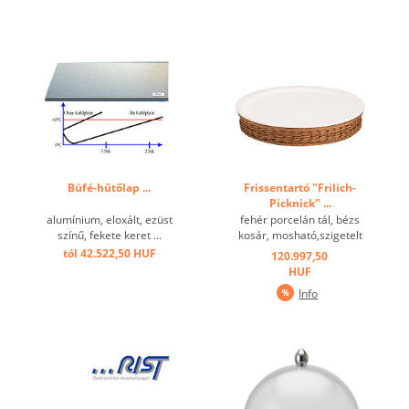
Büfé-hűtőlap ...
Frissentartó "Frilich-
Picknick" ...
alumínium, eloxált, ezüst
fehér porcelán tál, bézs
színű, fekete keret ...
kosár, mosható,szigetelt
betét, hűtőakku ...
tól 42.522,50 HUF
120.997,50
HUF
Info