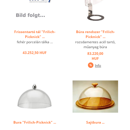
Frissentartó tál "Frilich-
Búra rendszer "Frilich-
Picknick" ...
Picknick" ...
fehér porcelán tálka ...
rozsdamentes acél tartó,
műanyag búra
rozsdamentes acél
43.252,50 HUF
83.220,00
fogantyúval ...
HUF
Info
Bura "Frilich-Picknick" ...
Sajtbura ...