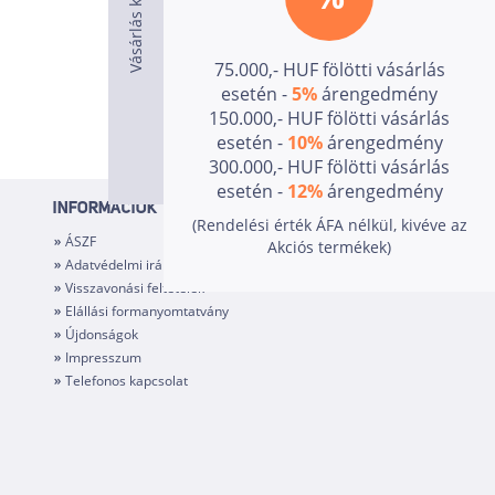
75.000,- HUF fölötti vásárlás
esetén -
5%
árengedmény
150.000,- HUF fölötti vásárlás
esetén -
10%
árengedmény
300.000,- HUF fölötti vásárlás
esetén -
12%
árengedmény
INFORMÁCIÓK
(Rendelési érték ÁFA nélkül, kivéve az
ÁSZF
Akciós termékek)
Adatvédelmi irányelvek
Visszavonási feltételek
Elállási formanyomtatvány
Újdonságok
Impresszum
Telefonos kapcsolat