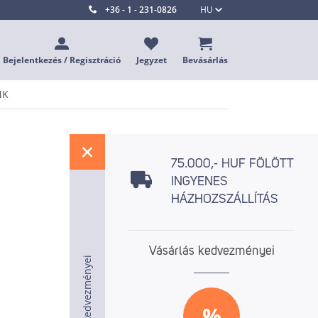
+36 - 1 - 231-0826
HU
Bejelentkezés / Regisztráció
Jegyzet
Bevásárlás
NK
%
75.000,- HUF FÖLÖTT
INGYENES
HÁZHOZSZÁLLÍTÁS
Vásárlás kedvezményei
Vásárlás kedvezményei
Vásárlás kedvezményei
%