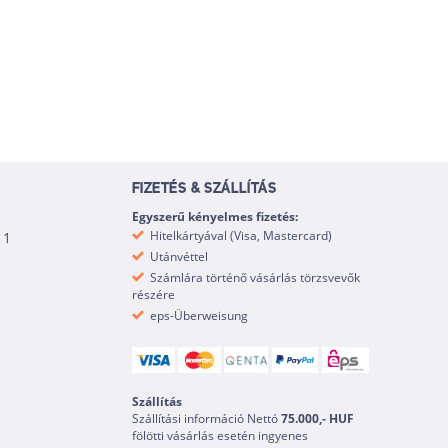
FIZETÉS & SZÁLLÍTÁS
Egyszerű kényelmes fizetés:
Hitelkártyával (Visa, Mastercard)
 1
Utánvéttel
Számlára történő vásárlás törzsvevők
részére
eps-Überweisung
Szállítás
Szállítási információ Nettó
75.000,- HUF
fölötti vásárlás esetén ingyenes