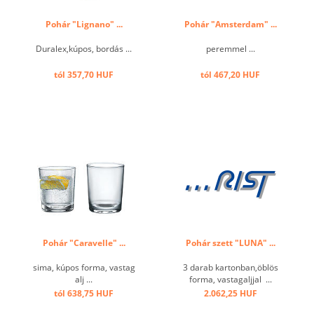
Pohár "Lignano" ...
Pohár "Amsterdam" ...
Duralex,kúpos, bordás ...
peremmel ...
tól 357,70 HUF
tól 467,20 HUF
Pohár "Caravelle" ...
Pohár szett "LUNA" ...
sima, kúpos forma, vastag
3 darab kartonban,öblös
alj ...
forma, vastagaljjal ...
tól 638,75 HUF
2.062,25 HUF