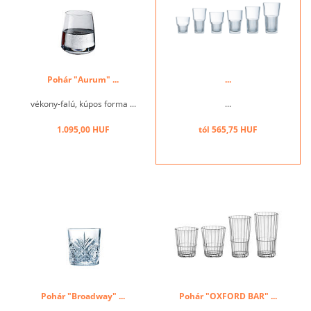
Pohár "Aurum" ...
...
vékony-falú, kúpos forma ...
...
1.095,00 HUF
tól 565,75 HUF
Pohár "Broadway" ...
Pohár "OXFORD BAR" ...