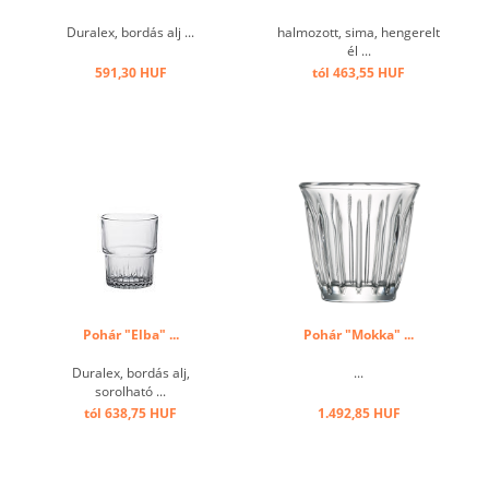
Duralex, bordás alj ...
halmozott, sima, hengerelt
él ...
591,30 HUF
tól 463,55 HUF
Pohár "Elba" ...
Pohár "Mokka" ...
Duralex, bordás alj,
...
sorolható ...
tól 638,75 HUF
1.492,85 HUF