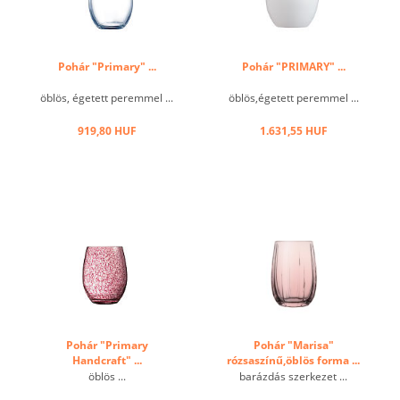
Pohár "Primary" ...
Pohár "PRIMARY" ...
öblös, égetett peremmel ...
öblös,égetett peremmel ...
919,80 HUF
1.631,55 HUF
Pohár "Primary
Pohár "Marisa"
Handcraft" ...
rózsaszínű,öblös forma ...
öblös ...
barázdás szerkezet ...