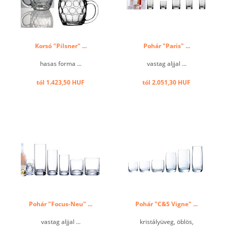
Korsó "Pilsner" ...
Pohár "Paris" ...
hasas forma ...
vastag aljjal ...
tól 1.423,50 HUF
tól 2.051,30 HUF
Pohár "Focus-Neu" ...
Pohár "C&S Vigne" ...
vastag aljjal ...
kristályüveg, öblös,