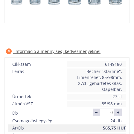
Információ a mennyiségi kedvezményeknél
Cikkszám
6149180
Leírás
Becher "Starline",
Linienrelief, 85/98mm,
27cl , gehärtetes Glas,
stapelbar,
Ürmérték
27 cl
átmérő/SZ
85/98 mm
Db
Csomagolási egység
24 db
Ár/Db
565,75
HUF