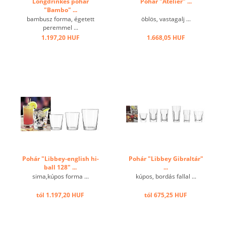
Longdrinkes pohár
Pohár "Atelier" ...
"Bambo" ...
bambusz forma, égetett
öblös, vastagalj ...
peremmel ...
1.197,20 HUF
1.668,05 HUF
Pohár "Libbey-english hi-
Pohár "Libbey Gibraltár"
ball 128" ...
...
sima,kúpos forma ...
kúpos, bordás fallal ...
tól 1.197,20 HUF
tól 675,25 HUF