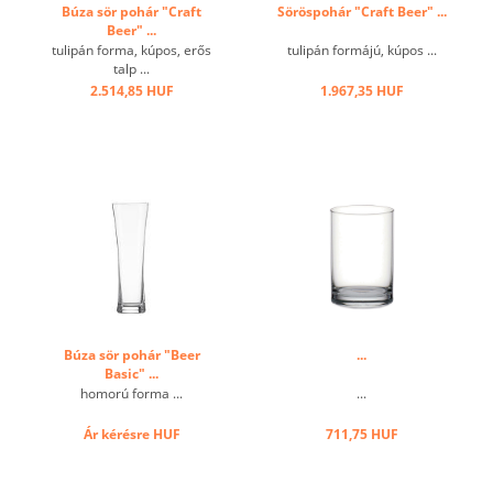
Búza sör pohár "Craft
Söröspohár "Craft Beer" ...
Beer" ...
tulipán forma, kúpos, erős
tulipán formájú, kúpos ...
talp ...
2.514,85 HUF
1.967,35 HUF
Búza sör pohár "Beer
...
Basic" ...
homorú forma ...
...
Ár kérésre
HUF
711,75 HUF