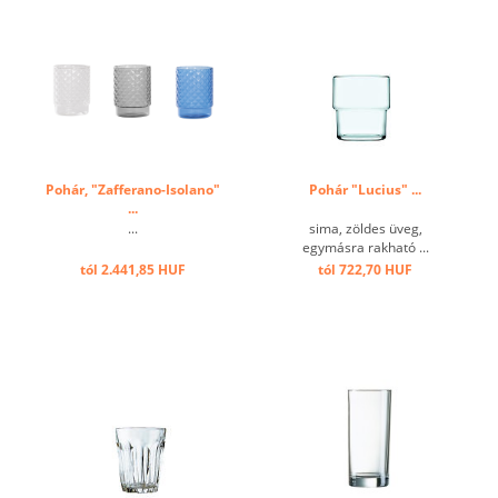
Pohár, "Zafferano-Isolano"
Pohár "Lucius" ...
...
...
sima, zöldes üveg,
egymásra rakható ...
tól 2.441,85 HUF
tól 722,70 HUF