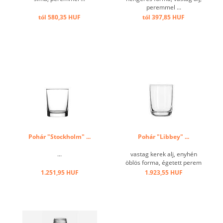
peremmel ...
tól 580,35 HUF
tól 397,85 HUF
Pohár "Stockholm" ...
Pohár "Libbey" ...
...
vastag kerek alj, enyhén
öblös forma, égetett perem
...
1.251,95 HUF
1.923,55 HUF