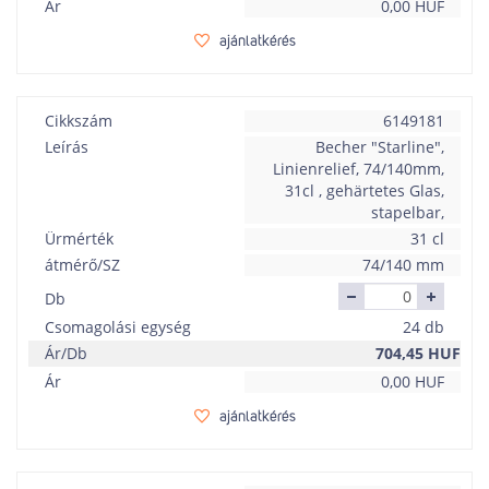
Ár
0,00
HUF
ajánlatkérés
Cikkszám
6149181
Leírás
Becher "Starline",
Linienrelief, 74/140mm,
31cl , gehärtetes Glas,
stapelbar,
Ürmérték
31 cl
átmérő/SZ
74/140 mm
Db
Csomagolási egység
24 db
Ár/Db
704,45
HUF
Ár
0,00
HUF
ajánlatkérés