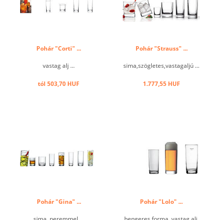
Pohár "Corti" ...
Pohár "Strauss" ...
vastag alj ...
sima,szögletes,vastagaljú ...
tól 503,70 HUF
1.777,55 HUF
Pohár "Gina" ...
Pohár "Lolo" ...
sima, peremmel ...
hengeres forma, vastag alj,