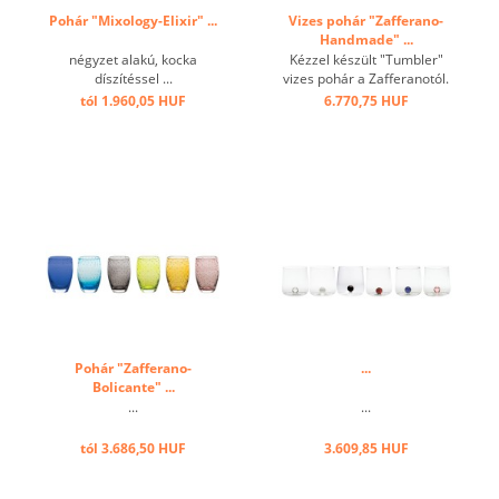
Pohár "Mixology-Elixir" ...
Vizes pohár "Zafferano-
Handmade" ...
négyzet alakú, kocka
Kézzel készült "Tumbler"
díszítéssel ...
vizes pohár a Zafferanotól.
Egyedi, különleges
tól 1.960,05 HUF
6.770,75 HUF
megjelenést tesz lehetővé.
Nagyszámú
kombinálhatóságával
utánozhatatlanná teszi az
Ön éttermét. ...
Pohár "Zafferano-
...
Bolicante" ...
...
...
tól 3.686,50 HUF
3.609,85 HUF