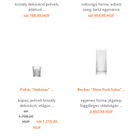
kristály dekoráció préselt,
sokszögű forma, edzett
átlátszó ...
üveg, belül egymásra
rakható ...
tól 788,40 HUF
tól 959,95 HUF
Pohár "Hobstar" ...
Becher "New York Soho" ...
kúpos, préselt kristály
egyenes forma, jégalap,
dekoráció, világos ...
függőleges oldalvágás ...
tól
2.492,95 HUF
1.708,20
HUF
tól 1.215,45
HUF