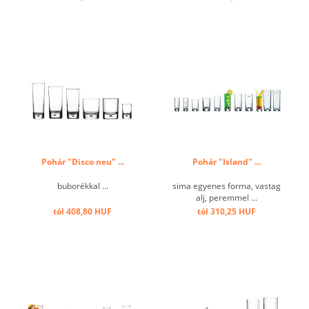
Pohár "Disco neu" ...
Pohár "Island" ...
buborékkal ...
sima egyenes forma, vastag
alj, peremmel ...
tól 408,80 HUF
tól 310,25 HUF