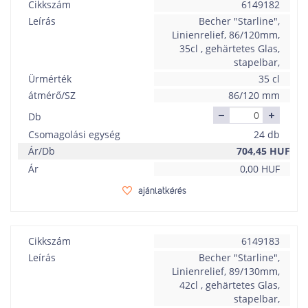
Cikkszám
6149182
Leírás
Becher "Starline",
Linienrelief, 86/120mm,
35cl , gehärtetes Glas,
stapelbar,
Ürmérték
35 cl
átmérő/SZ
86/120 mm
Db
Csomagolási egység
24 db
Ár/Db
704,45
HUF
Ár
0,00
HUF
ajánlatkérés
Cikkszám
6149183
Leírás
Becher "Starline",
Linienrelief, 89/130mm,
42cl , gehärtetes Glas,
stapelbar,