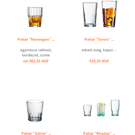
Pohár "Norwegen" ...
Pohár "Tarvis" ...
egymásra rakható,
edzett üveg, kúpos ...
bordázott, szinte
törhetetlen ...
tól 383,25 HUF
529,25 HUF
Pohár "Udine" ...
Pohár "Rhodos" ...