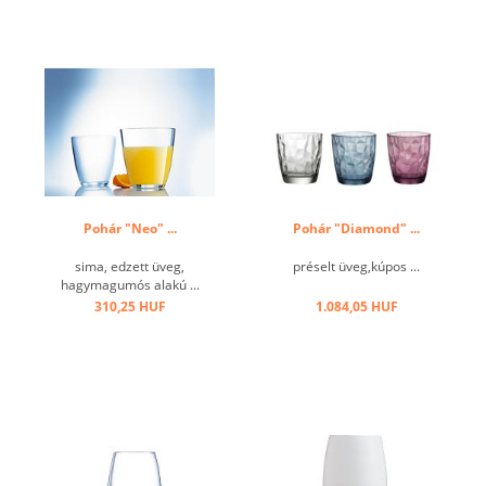
Pohár "Neo" ...
Pohár "Diamond" ...
sima, edzett üveg,
préselt üveg,kúpos ...
hagymagumós alakú ...
310,25 HUF
1.084,05 HUF