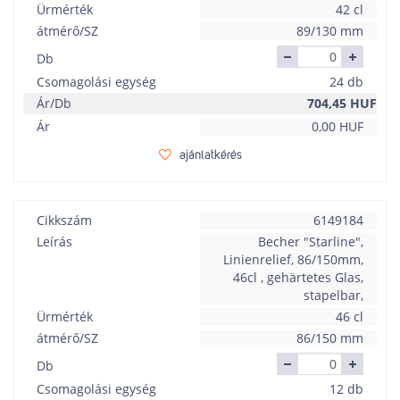
Ürmérték
42 cl
átmérő/SZ
89/130 mm
Db
Csomagolási egység
24 db
Ár/Db
704,45
HUF
Ár
0,00
HUF
ajánlatkérés
Cikkszám
6149184
Leírás
Becher "Starline",
Linienrelief, 86/150mm,
46cl , gehärtetes Glas,
stapelbar,
Ürmérték
46 cl
átmérő/SZ
86/150 mm
Db
Csomagolási egység
12 db