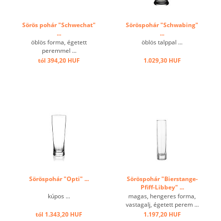
Sörös pohár "Schwechat"
Söröspohár "Schwabing"
...
...
öblös forma, égetett
öblös talppal ...
peremmel ...
tól 394,20 HUF
1.029,30 HUF
Söröspohár "Opti" ...
Söröspohár "Bierstange-
Pfiff-Libbey" ...
kúpos ...
magas, hengeres forma,
vastagalj, égetett perem ...
tól 1.343,20 HUF
1.197,20 HUF