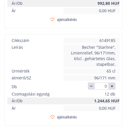
Ár/Db
992,80
HUF
Ár
0,00
HUF
ajánlatkérés
Cikkszám
6149185
Leírás
Becher "Starline",
Linienrelief, 96/171mm,
65cl , gehärtetes Glas,
stapelbar,
Ürmérték
65 cl
átmérő/SZ
96/171 mm
Db
Csomagolási egység
12 db
Ár/Db
1.244,65
HUF
Ár
0,00
HUF
ajánlatkérés