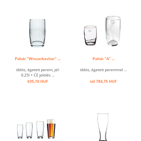
Pohár "Winzerbecher" ...
Pohár "A" ...
öblös, égetett perem, jel:
öblös, égetett peremmel ...
0.25l + CE jelölés ...
635,10 HUF
tól 784,75 HUF