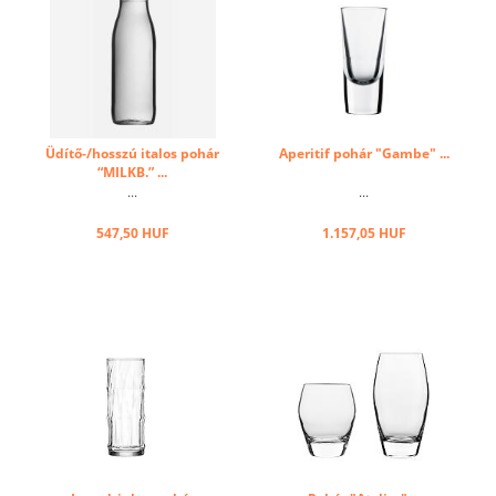
Üdítő-/hosszú italos pohár
Aperitif pohár "Gambe" ...
“MILKB.” ...
...
...
547,50 HUF
1.157,05 HUF