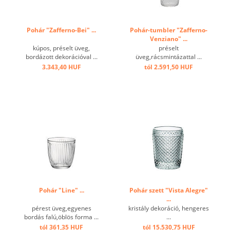
Pohár "Zafferno-Bei" ...
Pohár-tumbler "Zafferno-
Venziano" ...
kúpos, préselt üveg,
préselt
bordázott dekorációval ...
üveg,rácsmintázattal ...
3.343,40 HUF
tól 2.591,50 HUF
Pohár "Line" ...
Pohár szett "Vista Alegre"
...
pérest üveg,egyenes
kristály dekoráció, hengeres
bordás falú,öblös forma ...
...
tól 361,35 HUF
tól 15.530,75 HUF