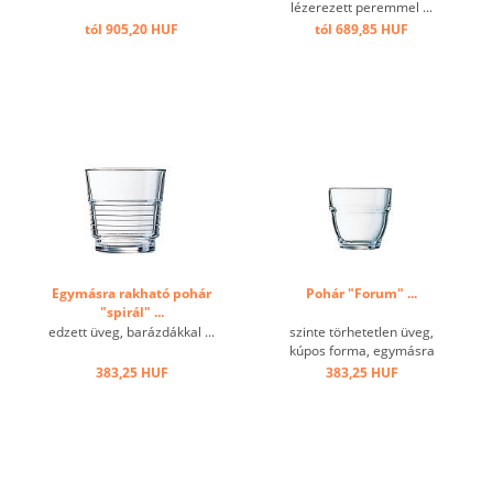
lézerezett peremmel ...
tól 905,20 HUF
tól 689,85 HUF
Egymásra rakható pohár
Pohár "Forum" ...
"spirál" ...
edzett üveg, barázdákkal ...
szinte törhetetlen üveg,
kúpos forma, egymásra
rakható ...
383,25 HUF
383,25 HUF