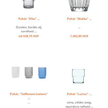
Pohár "Elba" ...
Pohár "Mokka" ...
Duralex, bordás alj,
...
sorolható ...
tól 638,75 HUF
1.492,85 HUF
Pohár, "Zafferano-Isolano"
Pohár "Lucius" ...
...
...
sima, zöldes üveg,
egymásra rakható ...