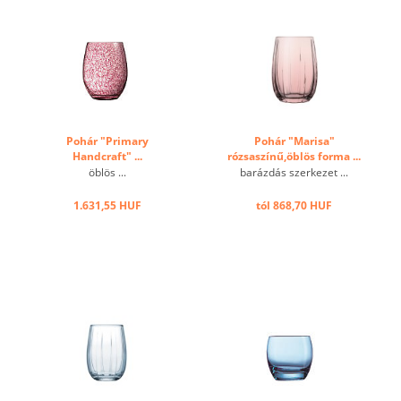
Pohár "Primary
Pohár "Marisa"
Handcraft" ...
rózsaszínű,öblös forma ...
öblös ...
barázdás szerkezet ...
1.631,55 HUF
tól 868,70 HUF