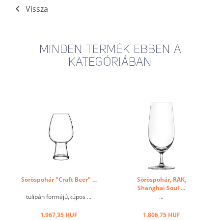
Vissza
MINDEN TERMÉK EBBEN A
KATEGÓRIÁBAN
Söröspohár "Craft Beer" ...
Söröspohár, RAK,
Shanghai Soul ...
tulipán formájú,kúpos ...
...
1.967,35 HUF
1.806,75 HUF