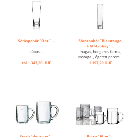
Söröspohár "Opti" ...
Söröspohár "Bierstange-
Pfiff-Libbey" ...
kúpos ...
magas, hengeres forma,
vastagalj, égetett perem ...
tól 1.343,20 HUF
1.197,20 HUF
Korsó "Heuriger" ...
Korsó "Alter" ...