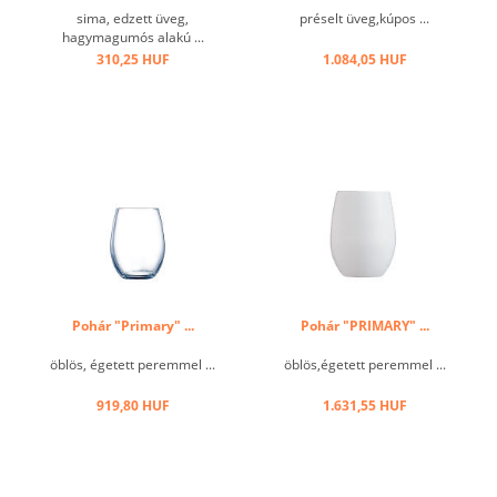
sima, edzett üveg,
préselt üveg,kúpos ...
hagymagumós alakú ...
310,25 HUF
1.084,05 HUF
Pohár "Primary" ...
Pohár "PRIMARY" ...
öblös, égetett peremmel ...
öblös,égetett peremmel ...
919,80 HUF
1.631,55 HUF