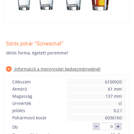
Sörös pohár "Schwechat"
öblös forma, égetett peremmel
Információ a mennyiségi kedvezményeknél
Cikkszám
6100920
Átmérő
61 mm
Magasság
137 mm
Ürmérték
cl
Jelölés
0,2 l
Pohármosó kosár
6036160
Db