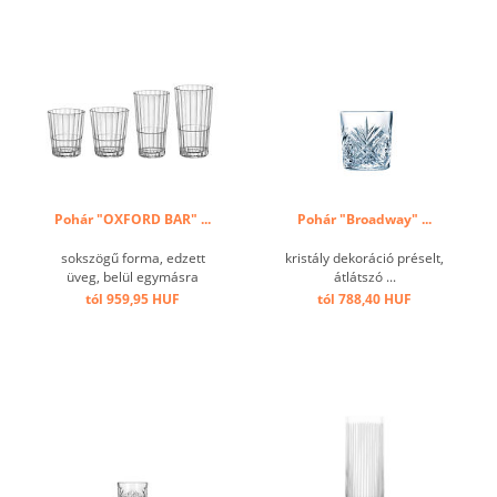
Pohár "OXFORD BAR" ...
Pohár "Broadway" ...
sokszögű forma, edzett
kristály dekoráció préselt,
üveg, belül egymásra
átlátszó ...
rakható ...
tól 959,95 HUF
tól 788,40 HUF