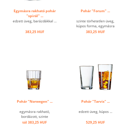
Egymásra rakható pohár
Pohár "Forum" ...
"spirál" ...
edzett üveg, barázdákkal ...
szinte törhetetlen üveg,
kúpos forma, egymásra
rakható ...
383,25 HUF
383,25 HUF
Pohár "Norwegen" ...
Pohár "Tarvis" ...
egymásra rakható,
edzett üveg, kúpos ...
bordázott, szinte
törhetetlen ...
tól 383,25 HUF
529,25 HUF