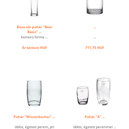
Búza sör pohár "Beer
...
Basic" ...
homorú forma ...
...
Ár kérésre
HUF
711,75 HUF
Pohár "Winzerbecher" ...
Pohár "A" ...
öblös, égetett perem, jel:
öblös, égetett peremmel ...