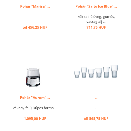
Pohár "Marisa" ...
Pohár "Salto Ice Blue" ...
...
kék színű üveg, gumós,
vastag alj ...
tól 456,25 HUF
711,75 HUF
Pohár "Aurum" ...
...
vékony-falú, kúpos forma ...
...
1.095,00 HUF
tól 565,75 HUF