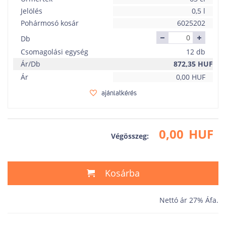
Jelölés
0,5 l
Pohármosó kosár
6025202
Db
Csomagolási egység
12 db
Ár/Db
872,35
HUF
Ár
0,00
HUF
ajánlatkérés
0,00
HUF
Végösszeg:
Kosárba
Nettó ár 27% Áfa.