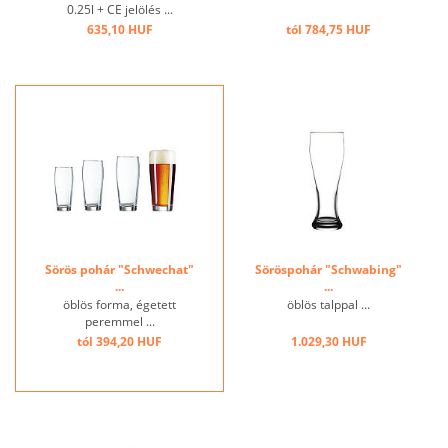
0.25l + CE jelölés ...
635,10 HUF
tól 784,75 HUF
Sörös pohár "Schwechat"
Söröspohár "Schwabing"
...
...
öblös forma, égetett
öblös talppal ...
peremmel ...
tól 394,20 HUF
1.029,30 HUF