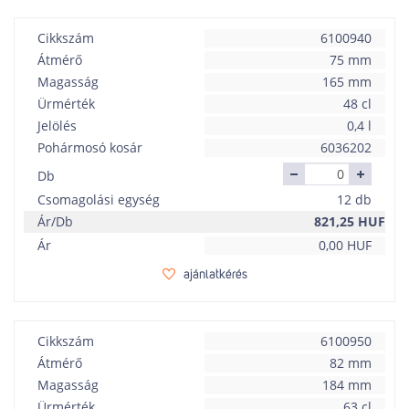
Cikkszám
6100940
Átmérő
75 mm
Magasság
165 mm
Ürmérték
48 cl
Jelölés
0,4 l
Pohármosó kosár
6036202
Db
Csomagolási egység
12 db
Ár/Db
821,25
HUF
Ár
0,00
HUF
ajánlatkérés
Cikkszám
6100950
Átmérő
82 mm
Magasság
184 mm
Ürmérték
63 cl