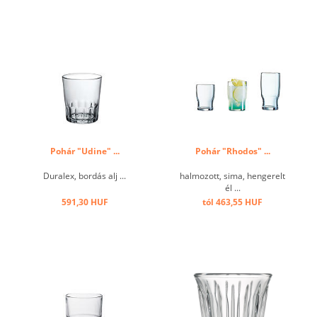
Pohár "Udine" ...
Pohár "Rhodos" ...
Duralex, bordás alj ...
halmozott, sima, hengerelt
él ...
591,30 HUF
tól 463,55 HUF