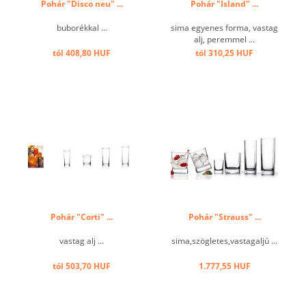
Pohár "Disco neu" ...
Pohár "Island" ...
buborékkal ...
sima egyenes forma, vastag
alj, peremmel ...
tól 408,80 HUF
tól 310,25 HUF
Pohár "Corti" ...
Pohár "Strauss" ...
vastag alj ...
sima,szögletes,vastagaljú ...
tól 503,70 HUF
1.777,55 HUF