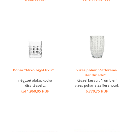
Pohár "Mixology-Elixir" ...
Vizes pohár "Zafferano-
Handmade" ...
négyzet alakú, kocka
Kézzel készült "Tumbler"
díszítéssel ...
vizes pohár a Zafferanotól.
Egyedi, különleges
tól 1.960,05 HUF
6.770,75 HUF
megjelenést tesz lehetővé.
Nagyszámú
kombinálhatóságával
utánozhatatlanná teszi az
Ön éttermét. ...