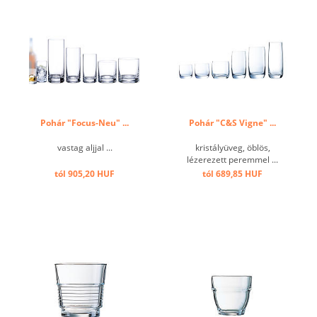
Pohár "Focus-Neu" ...
Pohár "C&S Vigne" ...
vastag aljjal ...
kristályüveg, öblös,
lézerezett peremmel ...
tól 905,20 HUF
tól 689,85 HUF