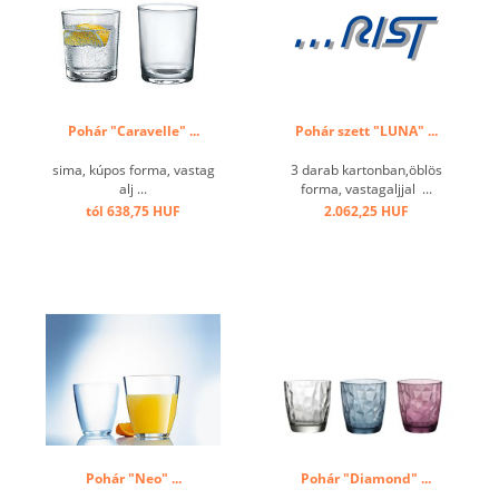
Pohár "Caravelle" ...
Pohár szett "LUNA" ...
sima, kúpos forma, vastag
3 darab kartonban,öblös
alj ...
forma, vastagaljjal ...
tól 638,75 HUF
2.062,25 HUF
Pohár "Neo" ...
Pohár "Diamond" ...