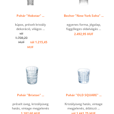
Pohár "Hobstar" ...
Becher "New York Soho" ...
kúpos, préselt kristály
egyenes forma, jégalap,
dekoráció, világos ...
függőleges oldalvágás ...
tól
2.492,95 HUF
1.708,20
HUF
tól 1.215,45
HUF
Pohár "Brixton" ...
Pohár "OLD SQUARE" ...
préselt üveg, kristályüveg
Kristályüveg hatás, vintage
hatás, vintage megjelenés
megjelenés, átlátszó ...
...
1.182,60 HUF
tól 1.441,75 HUF