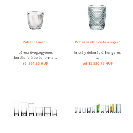
Pohár "Line" ...
Pohár szett "Vista Alegre"
...
pérest üveg,egyenes
kristály dekoráció, hengeres
bordás falú,öblös forma ...
...
tól 361,35 HUF
tól 15.530,75 HUF