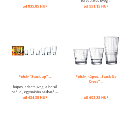
törésbiztos üveg ...
tól 835,85 HUF
tól 551,15 HUF
Pohár "Stack up" ...
Pohár, kúpos, „Stack Up
Cross” ...
kúpos, edzett üveg, a belső
...
széllel, egymásba rakható ...
tól 434,35 HUF
tól 602,25 HUF