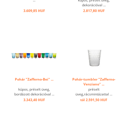
...
kúpos, préselt üveg,
dekorációval ...
3.609,85 HUF
2.817,80 HUF
Pohár "Zafferno-Bei" ...
Pohár-tumbler "Zafferno-
Venziano" ...
kúpos, préselt üveg,
préselt
bordázott dekorációval ...
üveg,rácsmintázattal ...
3.343,40 HUF
tól 2.591,50 HUF