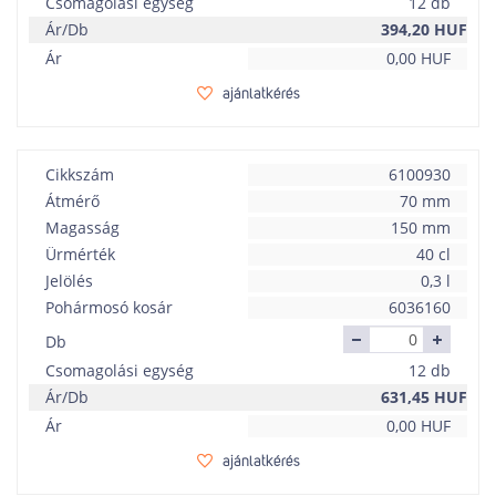
Csomagolási egység
12 db
Ár/Db
394,20
HUF
Ár
0,00
HUF
ajánlatkérés
Cikkszám
6100930
Átmérő
70 mm
Magasság
150 mm
Ürmérték
40 cl
Jelölés
0,3 l
Pohármosó kosár
6036160
Db
Csomagolási egység
12 db
Ár/Db
631,45
HUF
Ár
0,00
HUF
ajánlatkérés