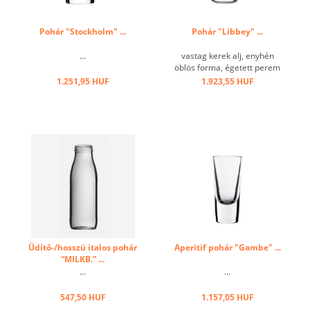
Pohár "Stockholm" ...
Pohár "Libbey" ...
...
vastag kerek alj, enyhén
öblös forma, égetett perem
...
1.251,95 HUF
1.923,55 HUF
Üdítő-/hosszú italos pohár
Aperitif pohár "Gambe" ...
“MILKB.” ...
...
...
547,50 HUF
1.157,05 HUF