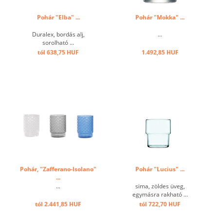
Pohár "Elba" ...
Pohár "Mokka" ...
Duralex, bordás alj,
...
sorolható ...
tól 638,75 HUF
1.492,85 HUF
Pohár, "Zafferano-Isolano"
Pohár "Lucius" ...
...
...
sima, zöldes üveg,
egymásra rakható ...
tól 2.441,85 HUF
tól 722,70 HUF