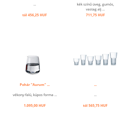
...
kék színű üveg, gumós,
vastag alj ...
tól 456,25 HUF
711,75 HUF
Pohár "Aurum" ...
...
vékony-falú, kúpos forma ...
...
1.095,00 HUF
tól 565,75 HUF