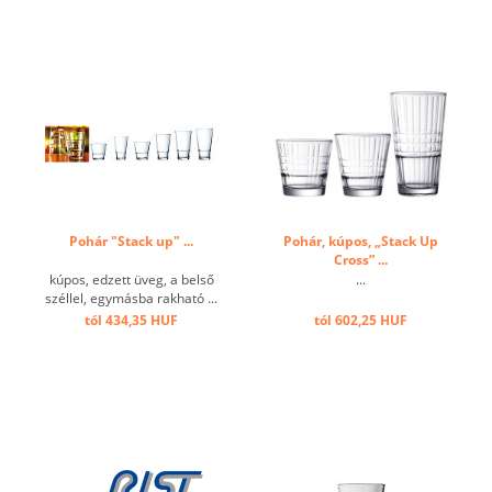
Pohár "Stack up" ...
Pohár, kúpos, „Stack Up
Cross” ...
kúpos, edzett üveg, a belső
...
széllel, egymásba rakható ...
tól 434,35 HUF
tól 602,25 HUF