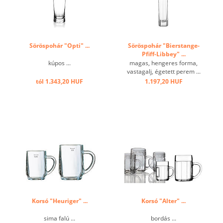
Söröspohár "Opti" ...
Söröspohár "Bierstange-
Pfiff-Libbey" ...
kúpos ...
magas, hengeres forma,
vastagalj, égetett perem ...
tól 1.343,20 HUF
1.197,20 HUF
Korsó "Heuriger" ...
Korsó "Alter" ...
sima falú ...
bordás ...