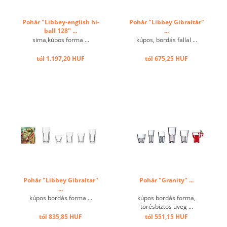
Pohár "Libbey-english hi-
Pohár "Libbey Gibraltár"
ball 128" ...
...
sima,kúpos forma ...
kúpos, bordás fallal ...
tól 1.197,20 HUF
tól 675,25 HUF
Pohár "Libbey Gibraltar"
Pohár "Granity" ...
...
kúpos bordás forma ...
kúpos bordás forma,
törésbiztos üveg ...
tól 835,85 HUF
tól 551,15 HUF