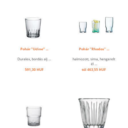
Pohár "Udine" ...
Pohár "Rhodos" ...
Duralex, bordás alj ...
halmozott, sima, hengerelt
él ...
591,30 HUF
tól 463,55 HUF