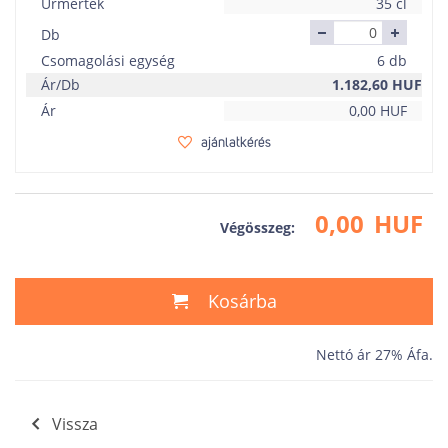
Ürmérték
35 cl
Db
Csomagolási egység
6 db
Ár/Db
1.182,60
HUF
Ár
0,00
HUF
ajánlatkérés
0,00
HUF
Végösszeg:
Kosárba
Nettó ár 27% Áfa.
Vissza