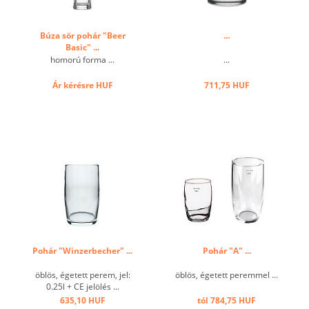
Búza sör pohár "Beer
...
Basic" ...
homorú forma ...
...
Ár kérésre
HUF
711,75 HUF
Pohár "Winzerbecher" ...
Pohár "A" ...
öblös, égetett perem, jel:
öblös, égetett peremmel ...
0.25l + CE jelölés ...
635,10 HUF
tól 784,75 HUF