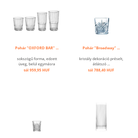
Pohár "OXFORD BAR" ...
Pohár "Broadway" ...
sokszögű forma, edzett
kristály dekoráció préselt,
üveg, belül egymásra
átlátszó ...
rakható ...
tól 959,95 HUF
tól 788,40 HUF