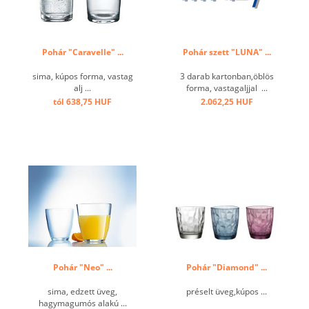
Pohár "Caravelle" ...
Pohár szett "LUNA" ...
sima, kúpos forma, vastag
3 darab kartonban,öblös
alj ...
forma, vastagaljjal ...
tól 638,75 HUF
2.062,25 HUF
Pohár "Neo" ...
Pohár "Diamond" ...
sima, edzett üveg,
préselt üveg,kúpos ...
hagymagumós alakú ...