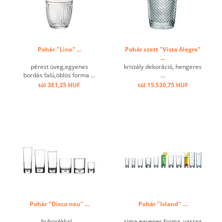
Pohár "Line" ...
Pohár szett "Vista Alegre"
...
pérest üveg,egyenes
kristály dekoráció, hengeres
bordás falú,öblös forma ...
...
tól 361,35 HUF
tól 15.530,75 HUF
Pohár "Disco neu" ...
Pohár "Island" ...
buborékkal ...
sima egyenes forma, vastag