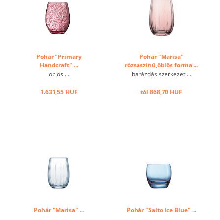
Pohár "Primary
Pohár "Marisa"
Handcraft" ...
rózsaszínű,öblös forma ...
öblös ...
barázdás szerkezet ...
1.631,55 HUF
tól 868,70 HUF
Pohár "Marisa" ...
Pohár "Salto Ice Blue" ...