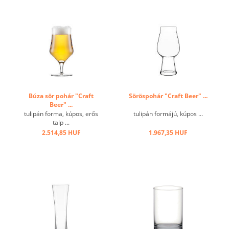
Búza sör pohár "Craft
Söröspohár "Craft Beer" ...
Beer" ...
tulipán forma, kúpos, erős
tulipán formájú, kúpos ...
talp ...
2.514,85 HUF
1.967,35 HUF