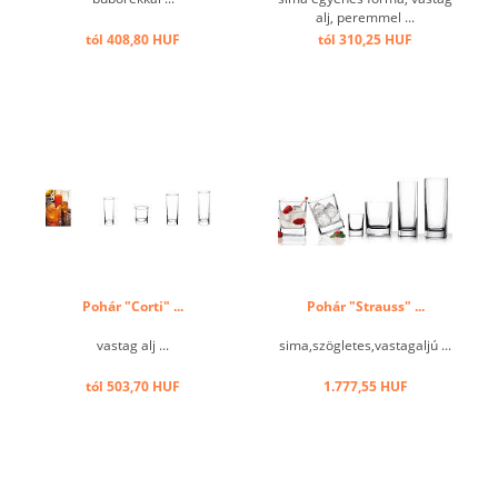
alj, peremmel ...
tól 408,80 HUF
tól 310,25 HUF
Pohár "Corti" ...
Pohár "Strauss" ...
vastag alj ...
sima,szögletes,vastagaljú ...
tól 503,70 HUF
1.777,55 HUF