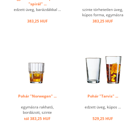
"spirál" ...
edzett üveg, barázdákkal ...
szinte törhetetlen üveg,
kúpos forma, egymásra
rakható ...
383,25 HUF
383,25 HUF
Pohár "Norwegen" ...
Pohár "Tarvis" ...
egymásra rakható,
edzett üveg, kúpos ...
bordázott, szinte
törhetetlen ...
tól 383,25 HUF
529,25 HUF