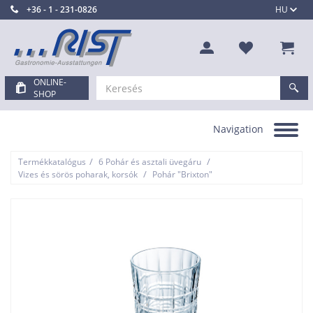
+36 - 1 - 231-0826
HU
ONLINE-
SHOP
Navigation
Toggle
navigation
/
/
Termékkatalógus
6 Pohár és asztali üvegáru
/
Vizes és sörös poharak, korsók
Pohár "Brixton"