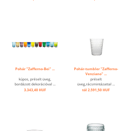
Pohár "Zafferno-Bei" ...
Pohár-tumbler "Zafferno-
Venziano" ...
kúpos, préselt üveg,
préselt
bordázott dekorációval ...
üveg,rácsmintázattal ...
3.343,40 HUF
tól 2.591,50 HUF