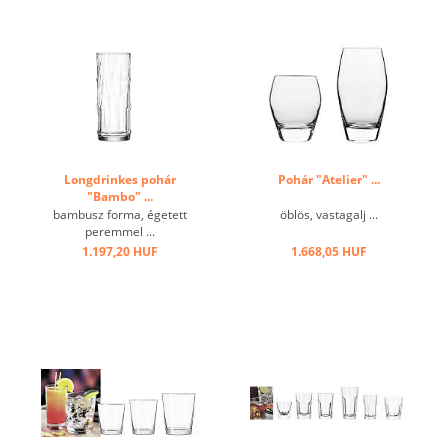
Longdrinkes pohár
Pohár "Atelier" ...
"Bambo" ...
bambusz forma, égetett
öblös, vastagalj ...
peremmel ...
1.197,20 HUF
1.668,05 HUF