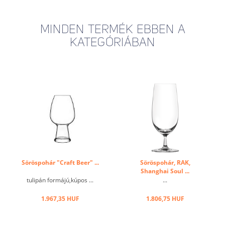
MINDEN TERMÉK EBBEN A
KATEGÓRIÁBAN
Söröspohár "Craft Beer" ...
Söröspohár, RAK,
Shanghai Soul ...
tulipán formájú,kúpos ...
...
1.967,35 HUF
1.806,75 HUF