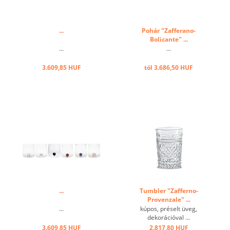
...
Pohár "Zafferano-
Bolicante" ...
...
...
3.609,85 HUF
tól 3.686,50 HUF
...
Tumbler "Zafferno-
Provenzale" ...
...
kúpos, préselt üveg,
dekorációval ...
3.609,85 HUF
2.817,80 HUF