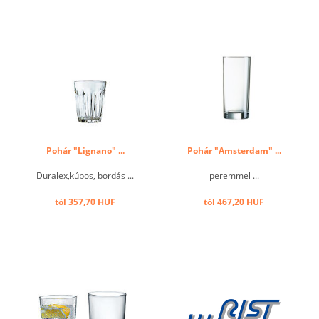
Pohár "Lignano" ...
Pohár "Amsterdam" ...
Duralex,kúpos, bordás ...
peremmel ...
tól 357,70 HUF
tól 467,20 HUF