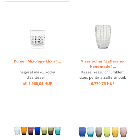
Pohár "Mixology-Elixir" ...
Vizes pohár "Zafferano-
Handmade" ...
négyzet alakú, kocka
Kézzel készült "Tumbler"
díszítéssel ...
vizes pohár a Zafferanotól.
Egyedi, különleges
tól 1.960,05 HUF
6.770,75 HUF
megjelenést tesz lehetővé.
Nagyszámú
kombinálhatóságával
utánozhatatlanná teszi az
Ön éttermét. ...