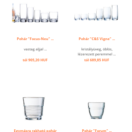
Pohár "Focus-Neu" ...
Pohár "C&S Vigne" ...
vastag aljjal ...
kristályüveg, öblös,
lézerezett peremmel ...
tól 905,20 HUF
tól 689,85 HUF
Egymásra rakható pohár
Pohár "Forum" ...