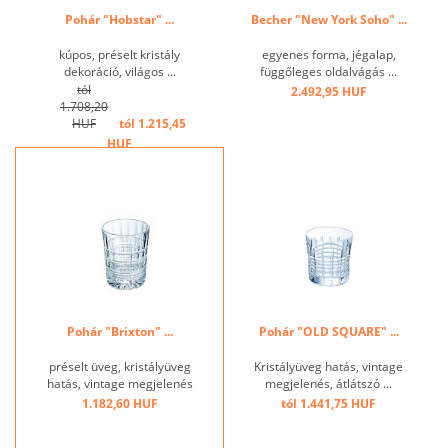
Pohár "Hobstar" ...
Becher "New York Soho" ...
kúpos, préselt kristály
egyenes forma, jégalap,
dekoráció, világos ...
függőleges oldalvágás ...
tól
2.492,95 HUF
1.708,20
HUF
tól 1.215,45
HUF
Pohár "Brixton" ...
Pohár "OLD SQUARE" ...
préselt üveg, kristályüveg
Kristályüveg hatás, vintage
hatás, vintage megjelenés
megjelenés, átlátszó ...
...
1.182,60 HUF
tól 1.441,75 HUF