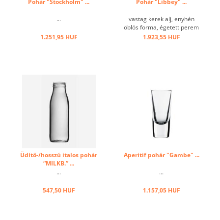
Pohár "Stockholm" ...
Pohár "Libbey" ...
...
vastag kerek alj, enyhén
öblös forma, égetett perem
...
1.251,95 HUF
1.923,55 HUF
Üdítő-/hosszú italos pohár
Aperitif pohár "Gambe" ...
“MILKB.” ...
...
...
547,50 HUF
1.157,05 HUF