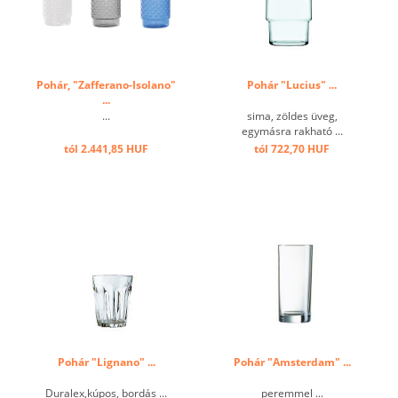
Pohár, "Zafferano-Isolano"
Pohár "Lucius" ...
...
...
sima, zöldes üveg,
egymásra rakható ...
tól 2.441,85 HUF
tól 722,70 HUF
Pohár "Lignano" ...
Pohár "Amsterdam" ...
Duralex,kúpos, bordás ...
peremmel ...