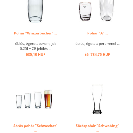
Pohár "Winzerbecher" ...
Pohár "A" ...
öblös, égetett perem, jel:
öblös, égetett peremmel ...
0.25l + CE jelölés ...
635,10 HUF
tól 784,75 HUF
Sörös pohár "Schwechat"
Söröspohár "Schwabing"
...
...