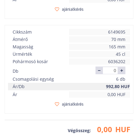
ajánlatkérés
Cikkszám
6149695
Átmérő
70 mm
Magasság
165 mm
Ürmérték
45 cl
Pohármosó kosár
6036202
Db
Csomagolási egység
6 db
Ár/Db
992,80
HUF
Ár
0,00
HUF
ajánlatkérés
0,00
HUF
Végösszeg: