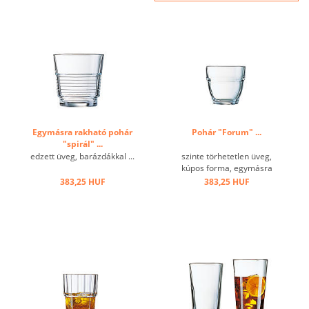
Egymásra rakható pohár
Pohár "Forum" ...
"spirál" ...
edzett üveg, barázdákkal ...
szinte törhetetlen üveg,
kúpos forma, egymásra
rakható ...
383,25 HUF
383,25 HUF