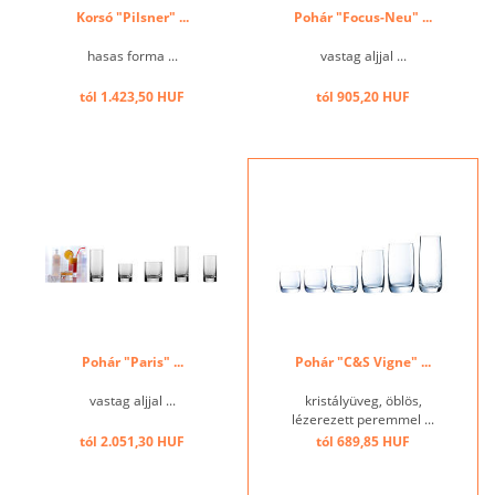
Korsó "Pilsner" ...
Pohár "Focus-Neu" ...
hasas forma ...
vastag aljjal ...
tól 1.423,50 HUF
tól 905,20 HUF
Pohár "Paris" ...
Pohár "C&S Vigne" ...
vastag aljjal ...
kristályüveg, öblös,
lézerezett peremmel ...
tól 2.051,30 HUF
tól 689,85 HUF