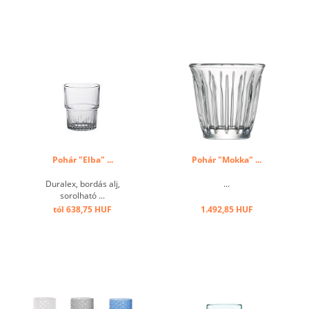
Pohár "Elba" ...
Pohár "Mokka" ...
Duralex, bordás alj,
...
sorolható ...
tól 638,75 HUF
1.492,85 HUF