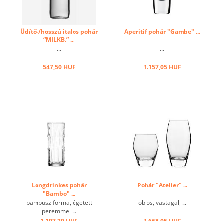
Üdítő-/hosszú italos pohár
Aperitif pohár "Gambe" ...
“MILKB.” ...
...
...
547,50 HUF
1.157,05 HUF
Longdrinkes pohár
Pohár "Atelier" ...
"Bambo" ...
bambusz forma, égetett
öblös, vastagalj ...
peremmel ...
1.197,20 HUF
1.668,05 HUF