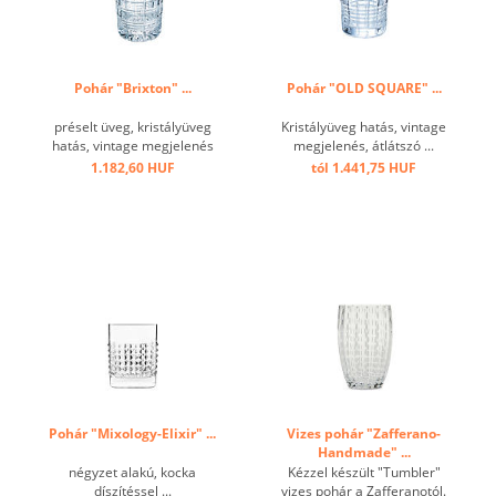
Pohár "Brixton" ...
Pohár "OLD SQUARE" ...
préselt üveg, kristályüveg
Kristályüveg hatás, vintage
hatás, vintage megjelenés
megjelenés, átlátszó ...
...
1.182,60 HUF
tól 1.441,75 HUF
Pohár "Mixology-Elixir" ...
Vizes pohár "Zafferano-
Handmade" ...
négyzet alakú, kocka
Kézzel készült "Tumbler"
díszítéssel ...
vizes pohár a Zafferanotól.