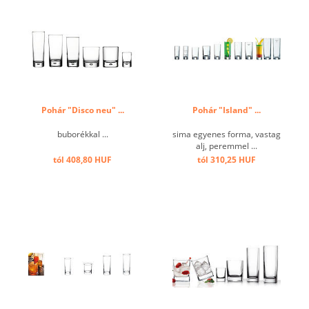
Pohár "Disco neu" ...
Pohár "Island" ...
buborékkal ...
sima egyenes forma, vastag
alj, peremmel ...
tól 408,80 HUF
tól 310,25 HUF