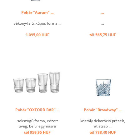
Pohár "Aurum" ...
...
vékony-falú, kúpos forma ...
...
1.095,00 HUF
tól 565,75 HUF
Pohár "OXFORD BAR" ...
Pohár "Broadway" ...
sokszögű forma, edzett
kristály dekoráció préselt,
üveg, belül egymásra
átlátszó ...
rakható ...
tól 959,95 HUF
tól 788,40 HUF