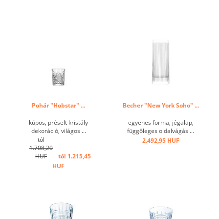
Pohár "Hobstar" ...
Becher "New York Soho" ...
kúpos, préselt kristály
egyenes forma, jégalap,
dekoráció, világos ...
függőleges oldalvágás ...
tól
2.492,95 HUF
1.708,20
HUF
tól 1.215,45
HUF