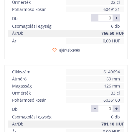
Ürmérték
22 cl
Pohármosó kosár
6049121
Db
Csomagolási egység
6 db
Ár/Db
766,50
HUF
Ár
0,00
HUF
ajánlatkérés
Cikkszám
6149694
Átmérő
69 mm
Magasság
126 mm
Ürmérték
33 cl
Pohármosó kosár
6036160
Db
Csomagolási egység
6 db
Ár/Db
781,10
HUF
Ár
0,00
HUF