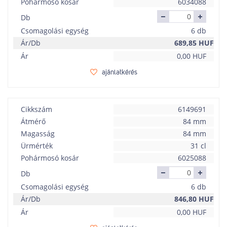
Pohármosó kosár
6034088
Db
Csomagolási egység
6 db
Ár/Db
689,85
HUF
Ár
0,00
HUF
ajánlatkérés
Cikkszám
6149691
Átmérő
84 mm
Magasság
84 mm
Ürmérték
31 cl
Pohármosó kosár
6025088
Db
Csomagolási egység
6 db
Ár/Db
846,80
HUF
Ár
0,00
HUF