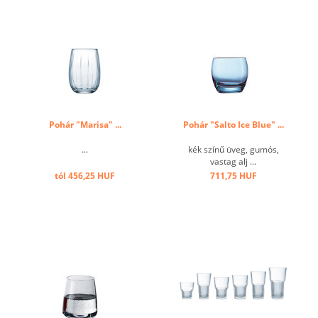
Pohár "Marisa" ...
Pohár "Salto Ice Blue" ...
...
kék színű üveg, gumós,
vastag alj ...
tól 456,25 HUF
711,75 HUF