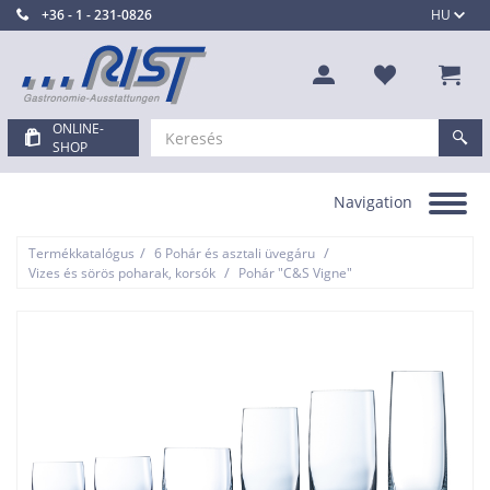
+36 - 1 - 231-0826
HU
ONLINE-
SHOP
Navigation
Toggle
navigation
/
/
Termékkatalógus
6 Pohár és asztali üvegáru
/
Vizes és sörös poharak, korsók
Pohár "C&S Vigne"