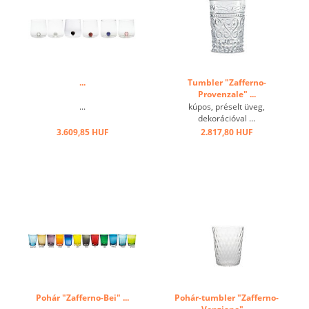
...
Tumbler "Zafferno-
Provenzale" ...
...
kúpos, préselt üveg,
dekorációval ...
3.609,85 HUF
2.817,80 HUF
Pohár "Zafferno-Bei" ...
Pohár-tumbler "Zafferno-