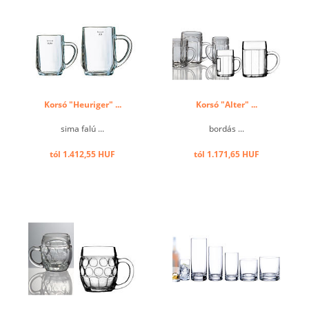
Korsó "Heuriger" ...
Korsó "Alter" ...
sima falú ...
bordás ...
tól 1.412,55 HUF
tól 1.171,65 HUF