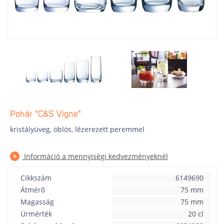
Pohár "C&S Vigne"
kristályüveg, öblös, lézerezett peremmel
Információ a mennyiségi kedvezményeknél
Cikkszám
6149690
Átmérő
75 mm
Magasság
75 mm
Ürmérték
20 cl