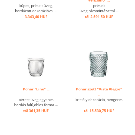
Venziano" ...
kúpos, préselt üveg,
préselt
bordázott dekorációval ...
üveg,rácsmintázattal ...
3.343,40 HUF
tól 2.591,50 HUF
Pohár "Line" ...
Pohár szett "Vista Alegre"
...
pérest üveg,egyenes
kristály dekoráció, hengeres
bordás falú,öblös forma ...
...
tól 361,35 HUF
tól 15.530,75 HUF