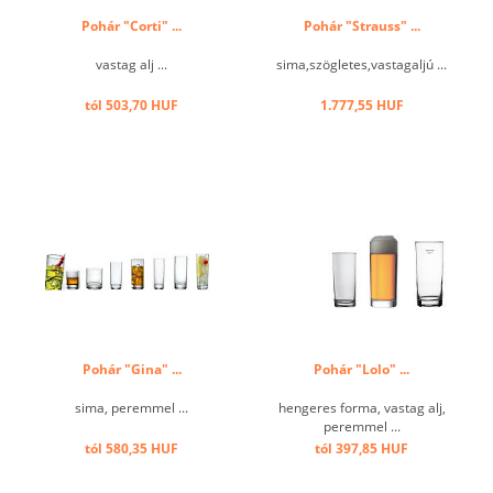
Pohár "Corti" ...
Pohár "Strauss" ...
vastag alj ...
sima,szögletes,vastagaljú ...
tól 503,70 HUF
1.777,55 HUF
Pohár "Gina" ...
Pohár "Lolo" ...
sima, peremmel ...
hengeres forma, vastag alj,
peremmel ...
tól 580,35 HUF
tól 397,85 HUF