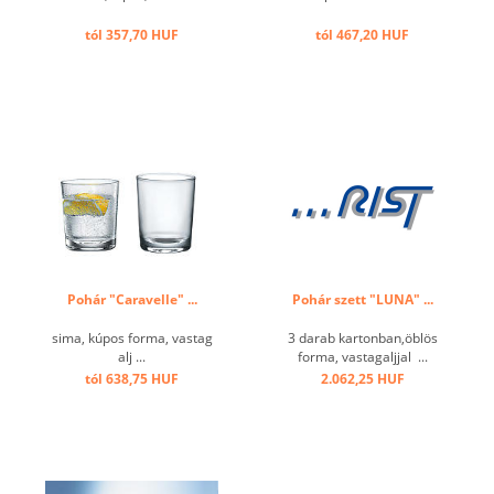
tól 357,70 HUF
tól 467,20 HUF
Pohár "Caravelle" ...
Pohár szett "LUNA" ...
sima, kúpos forma, vastag
3 darab kartonban,öblös
alj ...
forma, vastagaljjal ...
tól 638,75 HUF
2.062,25 HUF