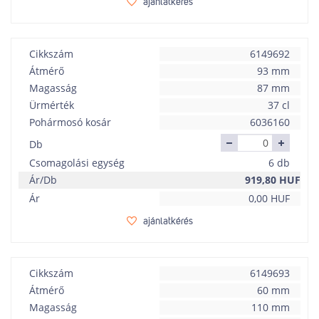
ajánlatkérés
Cikkszám
6149692
Átmérő
93 mm
Magasság
87 mm
Ürmérték
37 cl
Pohármosó kosár
6036160
Db
Csomagolási egység
6 db
Ár/Db
919,80
HUF
Ár
0,00
HUF
ajánlatkérés
Cikkszám
6149693
Átmérő
60 mm
Magasság
110 mm