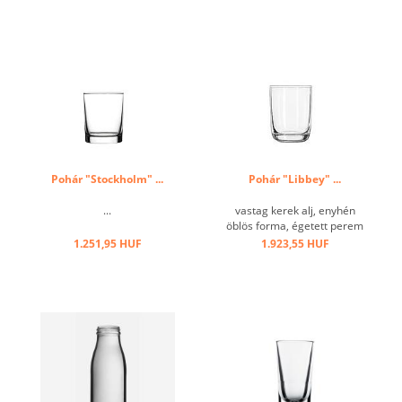
Pohár "Stockholm" ...
Pohár "Libbey" ...
...
vastag kerek alj, enyhén
öblös forma, égetett perem
...
1.251,95 HUF
1.923,55 HUF