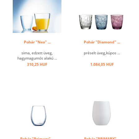
Pohár "Neo" ...
Pohár "Diamond" ...
sima, edzett üveg,
préselt üveg,kúpos ...
hagymagumós alakú ...
310,25 HUF
1.084,05 HUF
Pohár "Primary" ...
Pohár "PRIMARY" ...