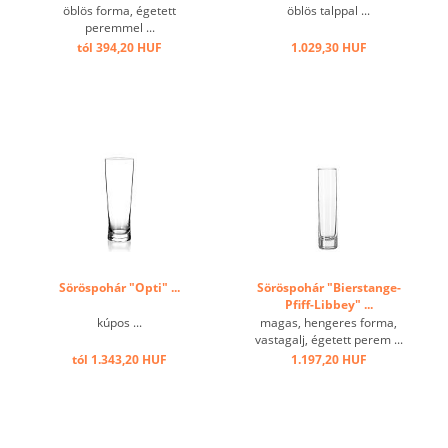
öblös forma, égetett
öblös talppal ...
peremmel ...
tól 394,20 HUF
1.029,30 HUF
Söröspohár "Opti" ...
Söröspohár "Bierstange-
Pfiff-Libbey" ...
kúpos ...
magas, hengeres forma,
vastagalj, égetett perem ...
tól 1.343,20 HUF
1.197,20 HUF