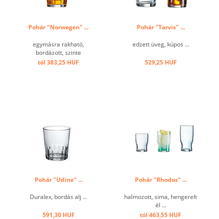
Pohár "Norwegen" ...
Pohár "Tarvis" ...
egymásra rakható,
edzett üveg, kúpos ...
bordázott, szinte
törhetetlen ...
tól 383,25 HUF
529,25 HUF
Pohár "Udine" ...
Pohár "Rhodos" ...
Duralex, bordás alj ...
halmozott, sima, hengerelt
él ...
591,30 HUF
tól 463,55 HUF