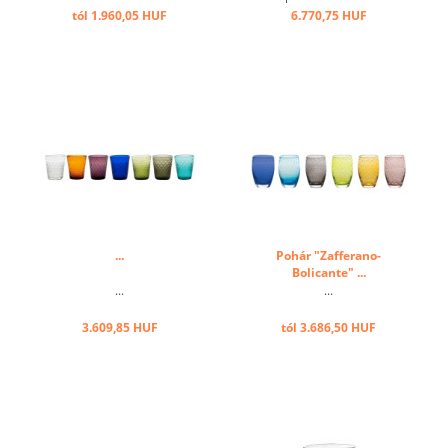
Egyedi, különleges
tól 1.960,05 HUF
6.770,75 HUF
megjelenést tesz lehetővé.
Nagyszámú
kombinálhatóságával
utánozhatatlanná teszi az
Ön éttermét. ...
...
Pohár "Zafferano-
Bolicante" ...
...
...
3.609,85 HUF
tól 3.686,50 HUF