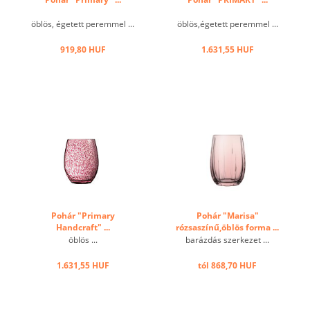
öblös, égetett peremmel ...
öblös,égetett peremmel ...
919,80 HUF
1.631,55 HUF
Pohár "Primary
Pohár "Marisa"
Handcraft" ...
rózsaszínű,öblös forma ...
öblös ...
barázdás szerkezet ...
1.631,55 HUF
tól 868,70 HUF