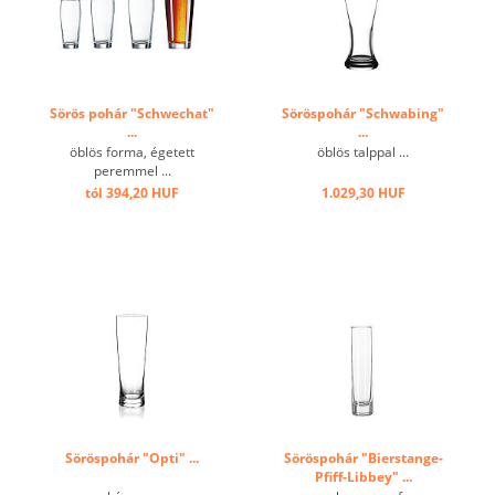
Sörös pohár "Schwechat"
Söröspohár "Schwabing"
...
...
öblös forma, égetett
öblös talppal ...
peremmel ...
tól 394,20 HUF
1.029,30 HUF
Söröspohár "Opti" ...
Söröspohár "Bierstange-
Pfiff-Libbey" ...