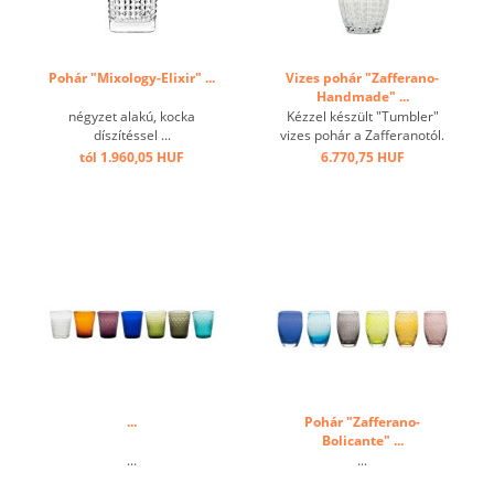
Pohár "Mixology-Elixir" ...
Vizes pohár "Zafferano-
Handmade" ...
négyzet alakú, kocka
Kézzel készült "Tumbler"
díszítéssel ...
vizes pohár a Zafferanotól.
Egyedi, különleges
tól 1.960,05 HUF
6.770,75 HUF
megjelenést tesz lehetővé.
Nagyszámú
kombinálhatóságával
utánozhatatlanná teszi az
Ön éttermét. ...
...
Pohár "Zafferano-
Bolicante" ...
...
...