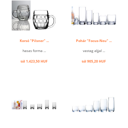
Korsó "Pilsner" ...
Pohár "Focus-Neu" ...
hasas forma ...
vastag aljjal ...
tól 1.423,50 HUF
tól 905,20 HUF