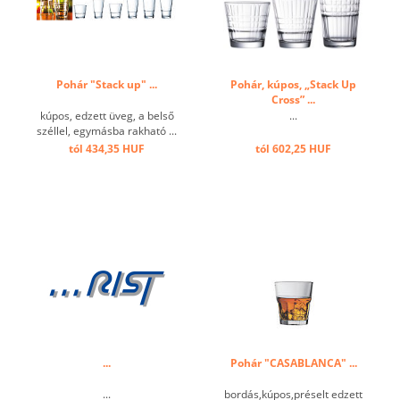
Pohár "Stack up" ...
Pohár, kúpos, „Stack Up
Cross” ...
kúpos, edzett üveg, a belső
...
széllel, egymásba rakható ...
tól 434,35 HUF
tól 602,25 HUF
...
Pohár "CASABLANCA" ...
...
bordás,kúpos,préselt edzett