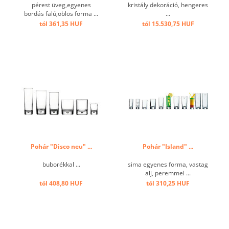
pérest üveg,egyenes
kristály dekoráció, hengeres
bordás falú,öblös forma ...
...
tól 361,35 HUF
tól 15.530,75 HUF
Pohár "Disco neu" ...
Pohár "Island" ...
buborékkal ...
sima egyenes forma, vastag
alj, peremmel ...
tól 408,80 HUF
tól 310,25 HUF