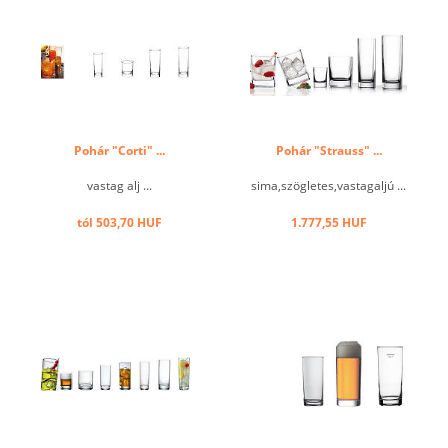
Pohár "Corti" ...
Pohár "Strauss" ...
vastag alj ...
sima,szögletes,vastagaljú ...
tól 503,70 HUF
1.777,55 HUF