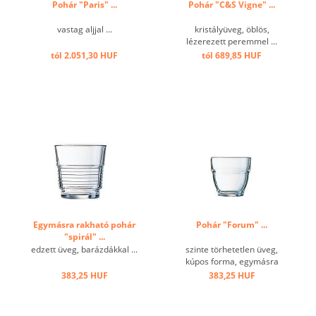
Pohár "Paris" ...
Pohár "C&S Vigne" ...
vastag aljjal ...
kristályüveg, öblös,
lézerezett peremmel ...
tól 2.051,30 HUF
tól 689,85 HUF
Egymásra rakható pohár
Pohár "Forum" ...
"spirál" ...
edzett üveg, barázdákkal ...
szinte törhetetlen üveg,
kúpos forma, egymásra
rakható ...
383,25 HUF
383,25 HUF