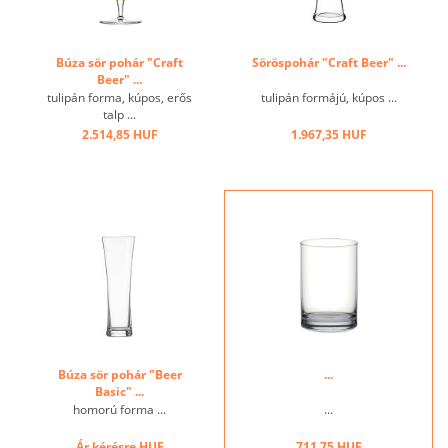
Búza sör pohár "Craft
Söröspohár "Craft Beer" ...
Beer" ...
tulipán forma, kúpos, erős
tulipán formájú, kúpos ...
talp ...
2.514,85 HUF
1.967,35 HUF
Búza sör pohár "Beer
...
Basic" ...
homorú forma ...
...
Ár kérésre
HUF
711,75 HUF