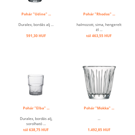
Pohár "Udine" ...
Pohár "Rhodos" ...
Duralex, bordás alj ...
halmozott, sima, hengerelt
él ...
591,30 HUF
tól 463,55 HUF
Pohár "Elba" ...
Pohár "Mokka" ...
Duralex, bordás alj,
...
sorolható ...
tól 638,75 HUF
1.492,85 HUF