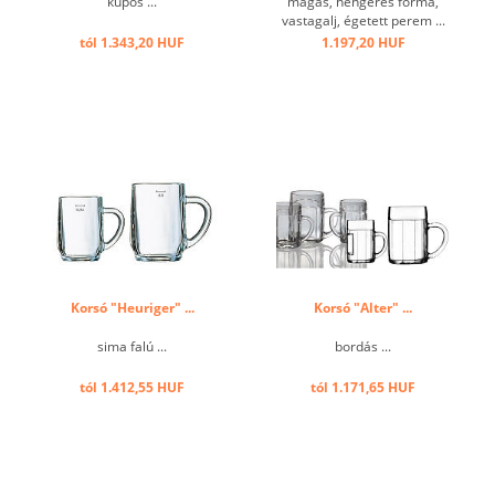
kúpos ...
magas, hengeres forma,
vastagalj, égetett perem ...
tól 1.343,20 HUF
1.197,20 HUF
Korsó "Heuriger" ...
Korsó "Alter" ...
sima falú ...
bordás ...
tól 1.412,55 HUF
tól 1.171,65 HUF