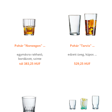
Pohár "Norwegen" ...
Pohár "Tarvis" ...
egymásra rakható,
edzett üveg, kúpos ...
bordázott, szinte
törhetetlen ...
tól 383,25 HUF
529,25 HUF