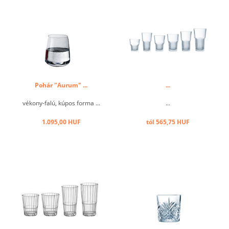
Pohár "Aurum" ...
...
vékony-falú, kúpos forma ...
...
1.095,00 HUF
tól 565,75 HUF