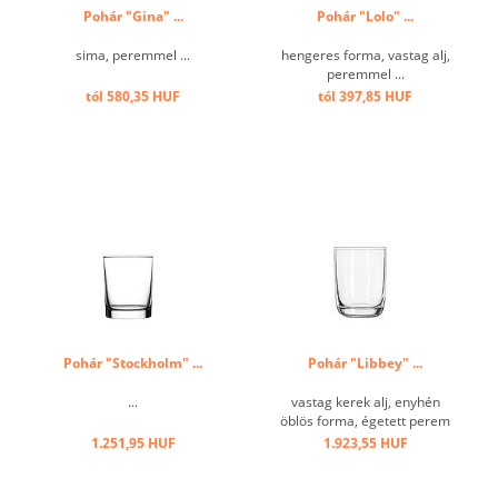
Pohár "Gina" ...
Pohár "Lolo" ...
sima, peremmel ...
hengeres forma, vastag alj,
peremmel ...
tól 580,35 HUF
tól 397,85 HUF
Pohár "Stockholm" ...
Pohár "Libbey" ...
...
vastag kerek alj, enyhén
öblös forma, égetett perem
...
1.251,95 HUF
1.923,55 HUF