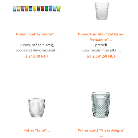
Pohár "Zafferno-Bei" ...
Pohár-tumbler "Zafferno-
Venziano" ...
kúpos, préselt üveg,
préselt
bordázott dekorációval ...
üveg,rácsmintázattal ...
3.343,40 HUF
tól 2.591,50 HUF
Pohár "Line" ...
Pohár szett "Vista Alegre"
...