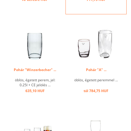
Pohár "Winzerbecher" ...
Pohár "A" ...
öblös, égetett perem, jel:
öblös, égetett peremmel ...
0.25l + CE jelölés ...
635,10 HUF
tól 784,75 HUF