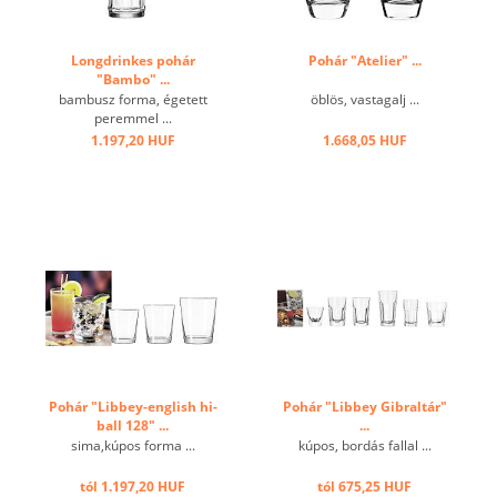
Longdrinkes pohár
Pohár "Atelier" ...
"Bambo" ...
bambusz forma, égetett
öblös, vastagalj ...
peremmel ...
1.197,20 HUF
1.668,05 HUF
Pohár "Libbey-english hi-
Pohár "Libbey Gibraltár"
ball 128" ...
...
sima,kúpos forma ...
kúpos, bordás fallal ...
tól 1.197,20 HUF
tól 675,25 HUF