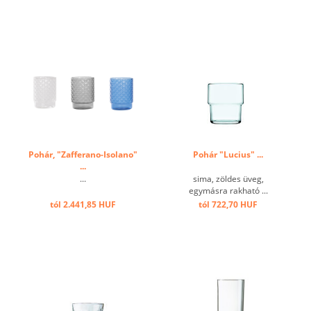
Pohár, "Zafferano-Isolano"
Pohár "Lucius" ...
...
...
sima, zöldes üveg,
egymásra rakható ...
tól 2.441,85 HUF
tól 722,70 HUF