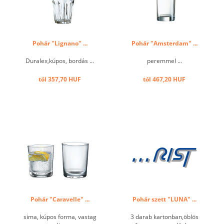
Pohár "Lignano" ...
Pohár "Amsterdam" ...
Duralex,kúpos, bordás ...
peremmel ...
tól 357,70 HUF
tól 467,20 HUF
Pohár "Caravelle" ...
Pohár szett "LUNA" ...
sima, kúpos forma, vastag
3 darab kartonban,öblös