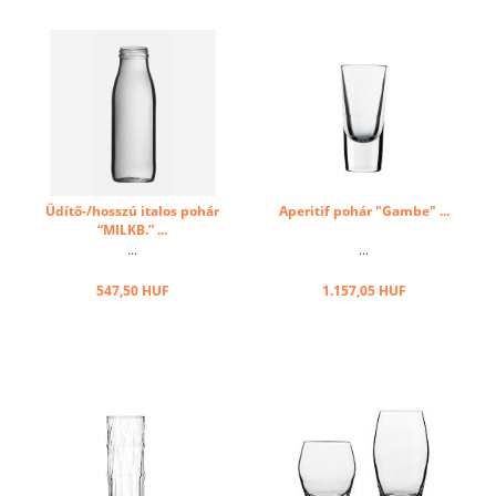
Üdítő-/hosszú italos pohár
Aperitif pohár "Gambe" ...
“MILKB.” ...
...
...
547,50 HUF
1.157,05 HUF