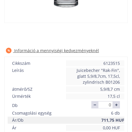
Információ a mennyiségi kedvezményeknél
Cikkszám
6123515
Leírás
Juicebecher "Rak-Fin",
glatt 5,9/8,7cm, 17,5cl,
zylindrisch B01206
átmérő/SZ
5,9/8,7 cm
Ürmérték
17,5 cl
Db
Csomagolási egység
6 db
Ár/Db
711,75
HUF
Ár
0,00
HUF