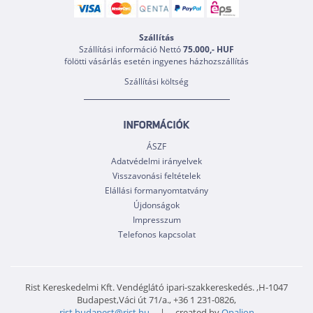
Szállítás
Szállítási információ Nettó
75.000,- HUF
fölötti vásárlás esetén ingyenes házhozszállítás
Szállítási költség
INFORMÁCIÓK
ÁSZF
Adatvédelmi irányelvek
Visszavonási feltételek
Elállási formanyomtatvány
Újdonságok
Impresszum
Telefonos kapcsolat
Rist Kereskedelmi Kft. Vendéglátó ipari-szakkereskedés. ,H-1047
Budapest,Váci út 71/a., +36 1 231-0826,
rist.budapest@rist.hu
| created by
Opalion