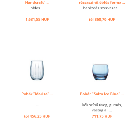
Handcraft" ...
rózsaszínű,öblös forma ...
öblös ...
barázdás szerkezet ...
1.631,55 HUF
tól 868,70 HUF
Pohár "Marisa" ...
Pohár "Salto Ice Blue" ...
...
kék színű üveg, gumós,
vastag alj ...
tól 456,25 HUF
711,75 HUF