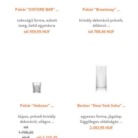
Pohár "OXFORD BAR" ...
Pohár "Broadway" ...
sokszögű forma, edzett
kristály dekoráció préselt,
üveg, belül egymásra
átlátszó ...
rakható ...
tól 959,95 HUF
tól 788,40 HUF
Pohár "Hobstar" ...
Becher "New York Soho" ...
kúpos, préselt kristály
egyenes forma, jégalap,
dekoráció, világos ...
függőleges oldalvágás ...
tól
2.492,95 HUF
1.708,20
HUF
tól 1.215,45