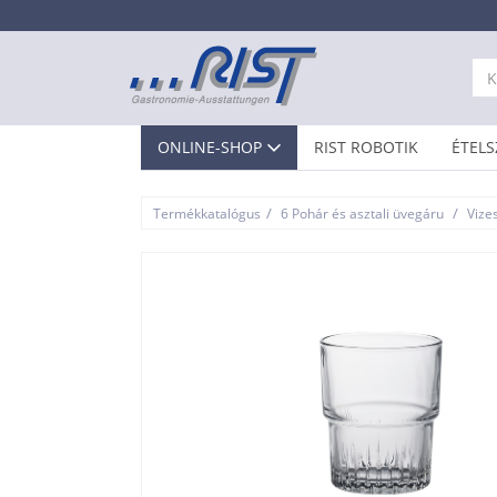
ONLINE-SHOP
RIST ROBOTIK
ÉTELS
/
/
Termékkatalógus
6 Pohár és asztali üvegáru
Vize