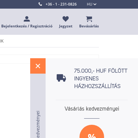
+36 - 1 - 231-0826
HU
Bejelentkezés / Regisztráció
Jegyzet
Bevásárlás
NK
%
75.000,- HUF FÖLÖTT
INGYENES
HÁZHOZSZÁLLÍTÁS
Vásárlás kedvezményei
Vásárlás kedvezményei
Vásárlás kedvezményei
%