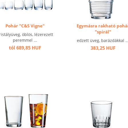
Pohár "C&S Vigne"
Egymásra rakható pohá
"spirál"
ristályüveg, öblös, lézerezett
peremmel ...
edzett üveg, barázdákkal ..
tól 689,85 HUF
383,25 HUF