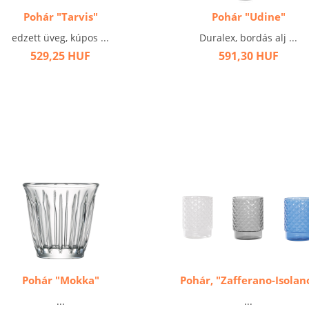
Pohár "Tarvis"
Pohár "Udine"
edzett üveg, kúpos ...
Duralex, bordás alj ...
529,25 HUF
591,30 HUF
Pohár "Mokka"
Pohár, "Zafferano-Isolan
...
...