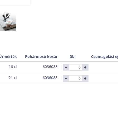
Ürmérték
Pohármosó kosár
Db
Csomagolási e
16 cl
6036088
21 cl
6036088