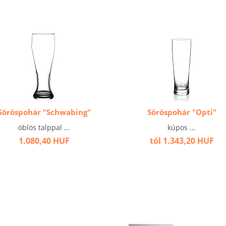
Söröspohár "Schwabing"
Söröspohár "Opti"
öblös talppal ...
kúpos ...
1.080,40 HUF
tól 1.343,20 HUF