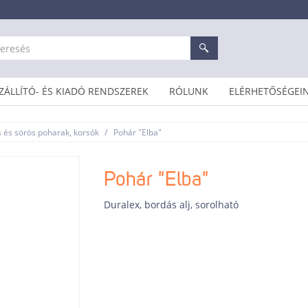
ZÁLLÍTÓ- ÉS KIADÓ RENDSZEREK
RÓLUNK
ELÉRHETŐSÉGEI
/
s és sörös poharak, korsók
Pohár "Elba"
Pohár "Elba"
Duralex, bordás alj, sorolható