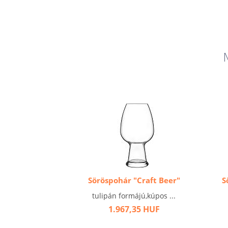
Söröspohár "Craft Beer"
S
tulipán formájú,kúpos ...
1.967,35 HUF