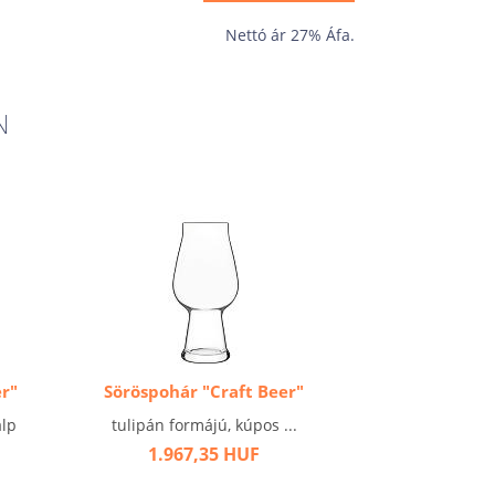
Nettó ár 27% Áfa.
N
er"
Söröspohár "Craft Beer"
alp
tulipán formájú, kúpos ...
1.967,35 HUF