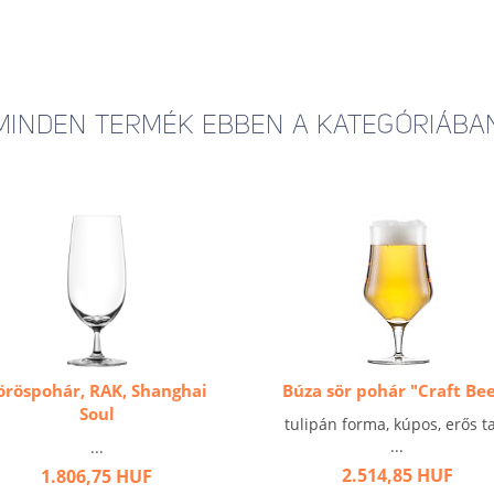
MINDEN TERMÉK EBBEN A KATEGÓRIÁBA
öröspohár, RAK, Shanghai
Búza sör pohár "Craft Be
Soul
tulipán forma, kúpos, erős t
...
...
2.514,85 HUF
1.806,75 HUF