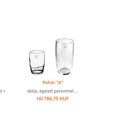
Pohár "A"
l +
öblös, égetett peremmel ...
tól 784,75 HUF