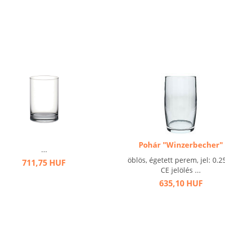
Pohár "Winzerbecher"
...
öblös, égetett perem, jel: 0.25
711,75 HUF
CE jelölés ...
635,10 HUF