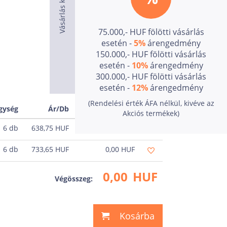
75.000,- HUF fölötti vásárlás
esetén -
5%
árengedmény
150.000,- HUF fölötti vásárlás
esetén -
10%
árengedmény
300.000,- HUF fölötti vásárlás
esetén -
12%
árengedmény
(Rendelési érték ÁFA nélkül, kivéve az
gység
Ár/Db
Ár
Akciós termékek)
6 db
638,75
HUF
0,00
HUF
6 db
733,65
HUF
0,00
HUF
0,00
HUF
Végösszeg:
Kosárba