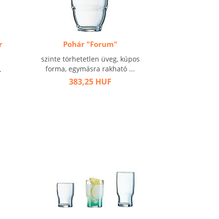
r
Pohár "Forum"
szinte törhetetlen üveg, kúpos
forma, egymásra rakható ...
.
383,25 HUF