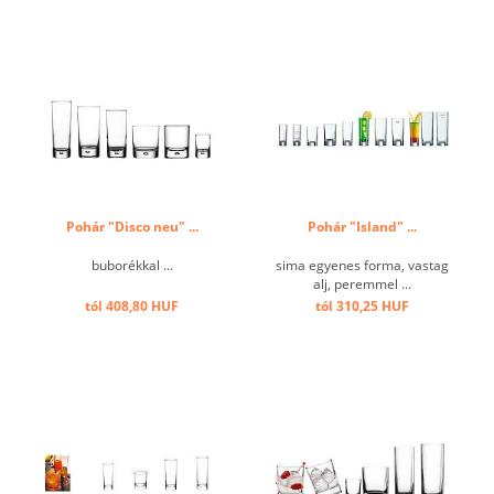
Pohár "Disco neu" ...
Pohár "Island" ...
buborékkal ...
sima egyenes forma, vastag
alj, peremmel ...
tól 408,80 HUF
tól 310,25 HUF