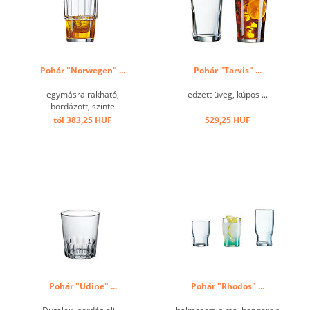
Pohár "Norwegen" ...
Pohár "Tarvis" ...
egymásra rakható,
edzett üveg, kúpos ...
bordázott, szinte
törhetetlen ...
tól 383,25 HUF
529,25 HUF
Pohár "Udine" ...
Pohár "Rhodos" ...