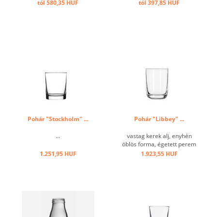
tól 580,35 HUF
tól 397,85 HUF
Pohár "Stockholm" ...
Pohár "Libbey" ...
...
vastag kerek alj, enyhén
öblös forma, égetett perem
...
1.251,95 HUF
1.923,55 HUF