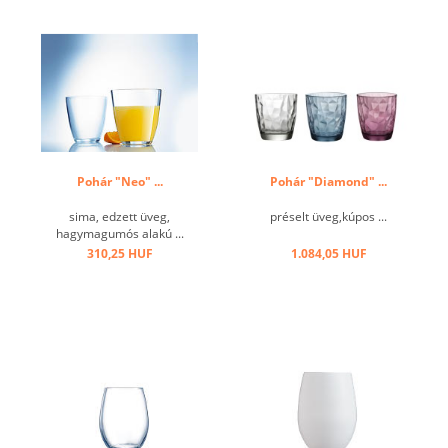
Pohár "Neo" ...
Pohár "Diamond" ...
sima, edzett üveg,
préselt üveg,kúpos ...
hagymagumós alakú ...
310,25 HUF
1.084,05 HUF