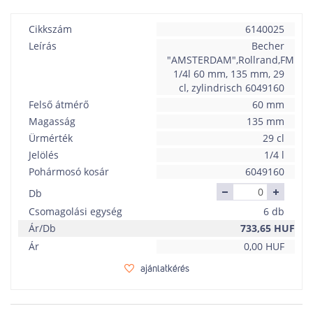
Cikkszám
6140025
Leírás
Becher
"AMSTERDAM",Rollrand,FM
1/4l 60 mm, 135 mm, 29
cl, zylindrisch 6049160
Felső átmérő
60 mm
Magasság
135 mm
Ürmérték
29 cl
Jelölés
1/4 l
Pohármosó kosár
6049160
Db
Csomagolási egység
6 db
Ár/Db
733,65
HUF
Ár
0,00
HUF
ajánlatkérés