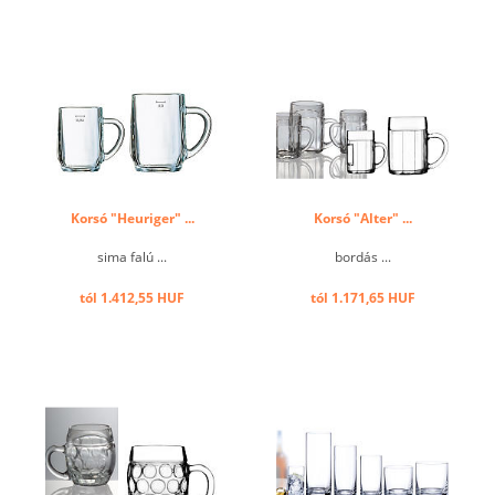
Korsó "Heuriger" ...
Korsó "Alter" ...
sima falú ...
bordás ...
tól 1.412,55 HUF
tól 1.171,65 HUF