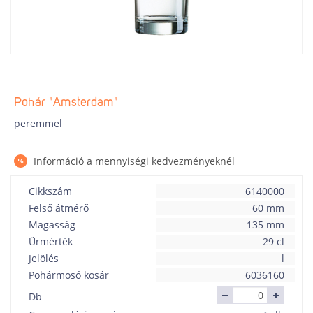
Pohár "Amsterdam"
peremmel
Információ a mennyiségi kedvezményeknél
Cikkszám
6140000
Felső átmérő
60 mm
Magasság
135 mm
Ürmérték
29 cl
Jelölés
l
Pohármosó kosár
6036160
Db