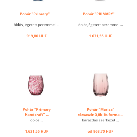
Pohár "Primary" ...
Pohár "PRIMARY" ...
öblös, égetett peremmel ...
öblös,égetett peremmel ...
919,80 HUF
1.631,55 HUF
Pohár "Primary
Pohár "Marisa"
Handcraft" ...
rózsaszínű,öblös forma ...
öblös ...
barázdás szerkezet ...
1.631,55 HUF
tól 868,70 HUF