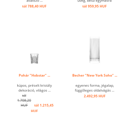
átlátszó ...
üveg, belül egymásra
rakható ...
tól 788,40 HUF
tól 959,95 HUF
Pohár "Hobstar" ...
Becher "New York Soho" ...
kúpos, préselt kristály
egyenes forma, jégalap,
dekoráció, világos ...
függőleges oldalvágás ...
tól
2.492,95 HUF
1.708,20
HUF
tól 1.215,45
HUF