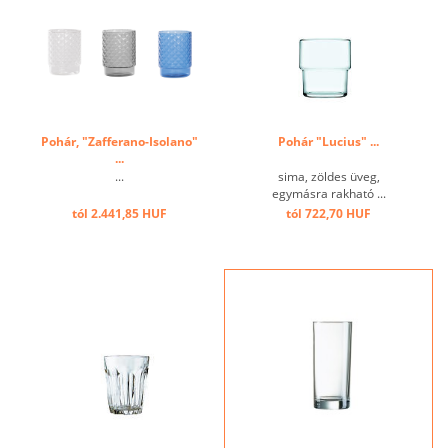
Pohár, "Zafferano-Isolano"
Pohár "Lucius" ...
...
...
sima, zöldes üveg,
egymásra rakható ...
tól 2.441,85 HUF
tól 722,70 HUF