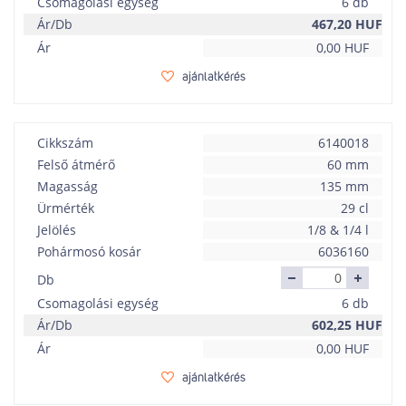
Csomagolási egység
6 db
Ár/Db
467,20
HUF
Ár
0,00
HUF
ajánlatkérés
Cikkszám
6140018
Felső átmérő
60 mm
Magasság
135 mm
Ürmérték
29 cl
Jelölés
1/8 & 1/4 l
Pohármosó kosár
6036160
Db
Csomagolási egység
6 db
Ár/Db
602,25
HUF
Ár
0,00
HUF
ajánlatkérés