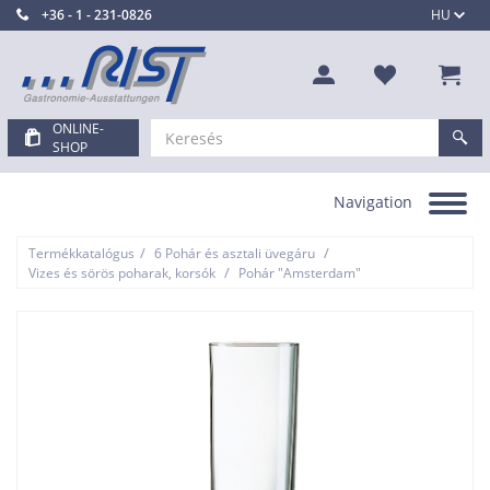
+36 - 1 - 231-0826
HU
ONLINE-
SHOP
Navigation
Toggle
navigation
/
/
Termékkatalógus
6 Pohár és asztali üvegáru
/
Vizes és sörös poharak, korsók
Pohár "Amsterdam"