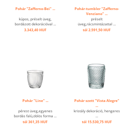
Pohár "Zafferno-Bei" ...
Pohár-tumbler "Zafferno-
Venziano" ...
kúpos, préselt üveg,
préselt
bordázott dekorációval ...
üveg,rácsmintázattal ...
3.343,40 HUF
tól 2.591,50 HUF
Pohár "Line" ...
Pohár szett "Vista Alegre"
...
pérest üveg,egyenes
kristály dekoráció, hengeres
bordás falú,öblös forma ...
...
tól 361,35 HUF
tól 15.530,75 HUF