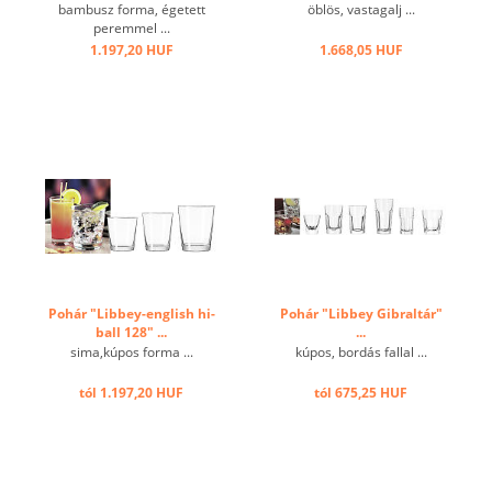
bambusz forma, égetett
öblös, vastagalj ...
peremmel ...
1.197,20 HUF
1.668,05 HUF
Pohár "Libbey-english hi-
Pohár "Libbey Gibraltár"
ball 128" ...
...
sima,kúpos forma ...
kúpos, bordás fallal ...
tól 1.197,20 HUF
tól 675,25 HUF