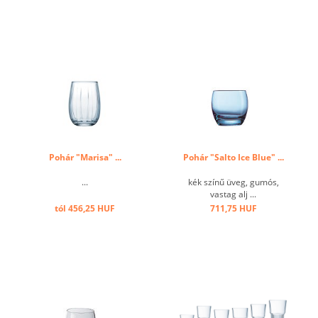
Pohár "Marisa" ...
Pohár "Salto Ice Blue" ...
...
kék színű üveg, gumós,
vastag alj ...
tól 456,25 HUF
711,75 HUF