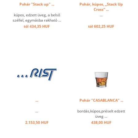
Pohár "Stack up" ...
Pohár, kúpos, „Stack Up
Cross” ...
kúpos, edzett üveg, a belső
...
széllel, egymásba rakható ...
tól 434,35 HUF
tól 602,25 HUF
...
Pohár "CASABLANCA" ...
...
bordás,kúpos,préselt edzett
üveg ...
2.153,50 HUF
438,00 HUF