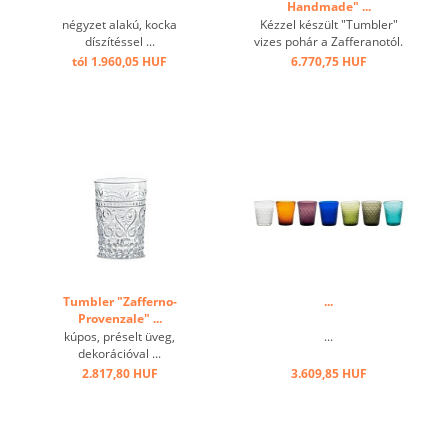
Handmade" ...
négyzet alakú, kocka
Kézzel készült "Tumbler"
díszítéssel ...
vizes pohár a Zafferanotól.
Egyedi, különleges
tól 1.960,05 HUF
6.770,75 HUF
megjelenést tesz lehetővé.
Nagyszámú
kombinálhatóságával
utánozhatatlanná teszi az
Ön éttermét. ...
Tumbler "Zafferno-
...
Provenzale" ...
kúpos, préselt üveg,
...
dekorációval ...
2.817,80 HUF
3.609,85 HUF