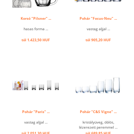
Korsó "Pilsner" ...
Pohár "Focus-Neu" ...
hasas forma ...
vastag aljjal ...
tól 1.423,50 HUF
tól 905,20 HUF
Pohár "Paris" ...
Pohár "C&S Vigne" ...
vastag aljjal ...
kristályüveg, öblös,
lézerezett peremmel ...
tól 2.051,30 HUF
tól 689,85 HUF