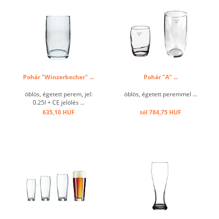
Pohár "Winzerbecher" ...
Pohár "A" ...
öblös, égetett perem, jel:
öblös, égetett peremmel ...
0.25l + CE jelölés ...
635,10 HUF
tól 784,75 HUF