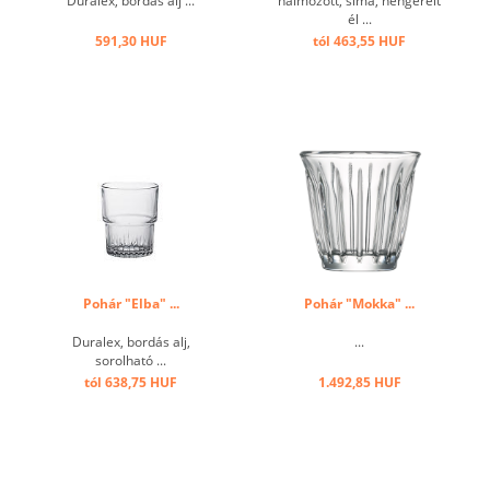
Duralex, bordás alj ...
halmozott, sima, hengerelt
él ...
591,30 HUF
tól 463,55 HUF
Pohár "Elba" ...
Pohár "Mokka" ...
Duralex, bordás alj,
...
sorolható ...
tól 638,75 HUF
1.492,85 HUF