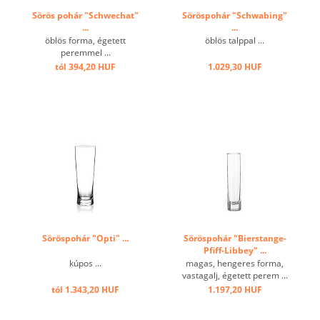
Sörös pohár "Schwechat"
Söröspohár "Schwabing"
...
...
öblös forma, égetett
öblös talppal ...
peremmel ...
tól 394,20 HUF
1.029,30 HUF
Söröspohár "Opti" ...
Söröspohár "Bierstange-
Pfiff-Libbey" ...
kúpos ...
magas, hengeres forma,
vastagalj, égetett perem ...
tól 1.343,20 HUF
1.197,20 HUF