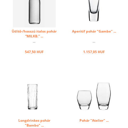
Üdítő-/hosszú italos pohár
Aperitif pohár "Gambe" ...
“MILKB.” ...
...
...
547,50 HUF
1.157,05 HUF
Longdrinkes pohár
Pohár "Atelier" ...
"Bambo" ...