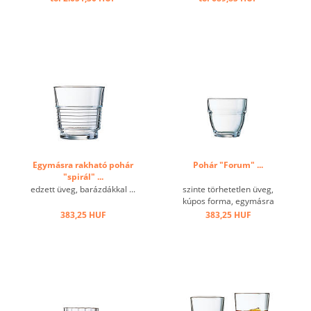
Egymásra rakható pohár
Pohár "Forum" ...
"spirál" ...
edzett üveg, barázdákkal ...
szinte törhetetlen üveg,
kúpos forma, egymásra
rakható ...
383,25 HUF
383,25 HUF