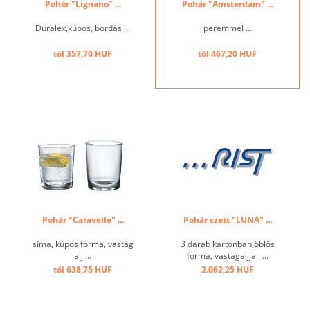
Pohár "Lignano" ...
Pohár "Amsterdam" ...
Duralex,kúpos, bordás ...
peremmel ...
tól 357,70 HUF
tól 467,20 HUF
Pohár "Caravelle" ...
Pohár szett "LUNA" ...
sima, kúpos forma, vastag
3 darab kartonban,öblös
alj ...
forma, vastagaljjal ...
tól 638,75 HUF
2.062,25 HUF