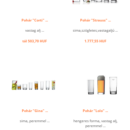
Pohár "Corti" ...
Pohár "Strauss" ...
vastag alj ...
sima,szögletes,vastagaljú ...
tól 503,70 HUF
1.777,55 HUF
Pohár "Gina" ...
Pohár "Lolo" ...
sima, peremmel ...
hengeres forma, vastag alj,
peremmel ...