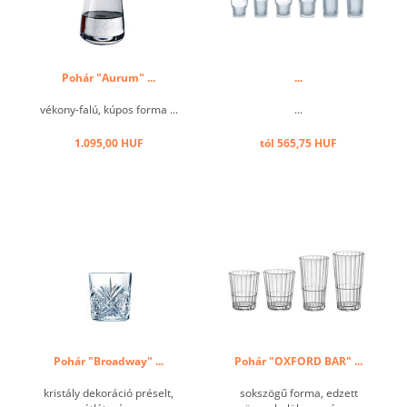
Pohár "Aurum" ...
...
vékony-falú, kúpos forma ...
...
1.095,00 HUF
tól 565,75 HUF
Pohár "Broadway" ...
Pohár "OXFORD BAR" ...
kristály dekoráció préselt,
sokszögű forma, edzett