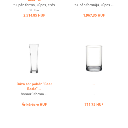
tulipán forma, kúpos, erős
tulipán formájú, kúpos ...
talp ...
2.514,85 HUF
1.967,35 HUF
Búza sör pohár "Beer
...
Basic" ...
homorú forma ...
...
Ár kérésre
HUF
711,75 HUF